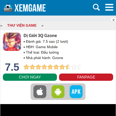
X
»
THƯ VIỆN GAME
»
Dị Giới 3Q Gzone
▪ Đánh giá:
7.5
sao (
2
lượt)
▪ HĐH:
Game Mobile
▪ Thể loại:
Đấu tướng
▪ Nhà phát hành: Gzone
7.5
CHƠI NGAY
FANPAGE