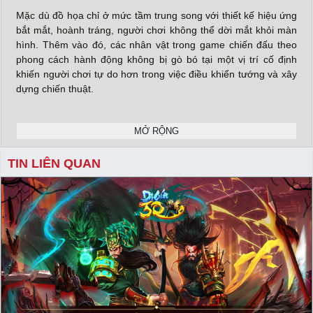
Mặc dù đồ họa chỉ ở mức tầm trung song với thiết kế hiệu ứng
bắt mắt, hoành tráng, người chơi không thể dời mắt khỏi màn
hình. Thêm vào đó, các nhân vật trong game chiến đấu theo
phong cách hành động không bị gò bó tại một vị trí cố định
khiến người chơi tự do hơn trong việc điều khiển tướng và xây
dựng chiến thuật.
MỞ RỘNG
Trước khi bước vào thử thách ải, Dị Giới 3Q cho phép bạn lựa
chọn tối đa 3 tướng mang theo và được tùy chọn tướng chính
TIN LIÊN QUAN
để điều khiển. Tùy vào đối thủ mà bạn phải đối mặt, có thể
chuyển đổi tướng chính để mang đến lợi thế cho đội hình. Khi
bạn điều khiển tướng chính, 2 vị tướng còn lại vẫn sẽ theo sau
và tự động chiến đấu xuất skill hỗ trợ. Thêm vào đó game còn
có hơn 200 cách xếp đội hình cho người chơi thỏa sức lựa
chọn.
X