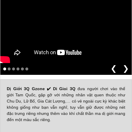
❮
❯
Dị Giới 3Q Gzone
✔️ Di Gioi 3Q
đưa người chơi vào thế
giới Tam Quốc, gặp gỡ với những nhân vật quen thuộc như
Chu Du, Lữ Bố, Gia Cát Lượng,… có vẻ ngoài cực kỳ khác biệt
không giống như bạn vẫn nghĩ, tuy vẫn giữ được những nét
đặc trưng riêng nhưng thêm vào khí chất thần ma dị giới mang
đến một màu sắc riêng.