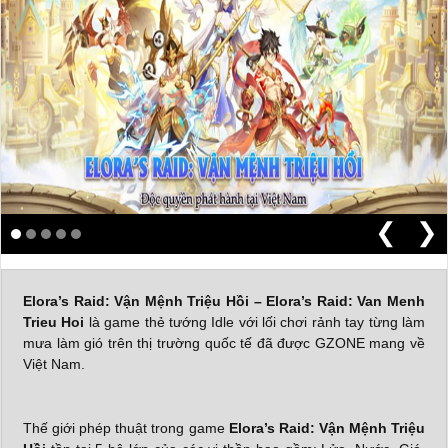
❮
❯
Elora’s Raid: Vận Mệnh Triệu Hồi – Elora’s Raid: Van Menh
Trieu Hoi
là game thẻ tướng Idle với lối chơi rảnh tay từng làm
mưa làm gió trên thị trường quốc tế đã được GZONE mang về
Việt Nam.
Thế giới phép thuật trong game
Elora’s Raid: Vận Mệnh Triệu