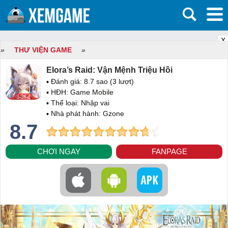
X
»
THƯ VIỆN GAME
»
Elora’s Raid: Vận Mệnh Triệu Hồi
▪ Đánh giá:
8.7
sao (
3
lượt)
▪ HĐH:
Game Mobile
▪ Thể loại:
Nhập vai
▪ Nhà phát hành: Gzone
8.7
CHƠI NGAY
FANPAGE