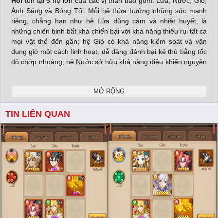
Hồi
tồn tại 5 hệ lớn của các vị thần bao gồm: Lửa, Nước, Gió,
Ánh Sáng và Bóng Tối. Mỗi hệ thừa hưởng những sức mạnh
riêng, chẳng hạn như hệ Lửa dũng cảm và nhiệt huyết, là
những chiến binh bất khả chiến bại với khả năng thiêu rụi tất cả
mọi vật thể đến gần; hệ Gió có khả năng kiểm soát và vận
dụng gió một cách linh hoạt, dễ dàng đánh bại kẻ thù bằng tốc
độ chớp nhoáng; hệ Nước sở hữu khả năng điều khiển nguyên
tố nước điêu luyện giúp phục hồi và gây khống chế cực
mạnh…
MỞ RỘNG
TIN LIÊN QUAN
Với những gương mặt vị thần uy tín thuộc các chủng tộc khác
nhau và quen thuộc như Thần Odin, Loki, Thor đến từ Bắc Âu;
Thần Zeus, Hera, Poseidon, Apollo đến từ Hy Lạp; Thần Na
Tra, Nữ Oa, Ngộ Không đến từ phương Đông… người chơi sẽ
xây dựng một đội hình ưu tú, kết hợp hoàn hảo khả năng của
các vị thần để tạo nên sức mạnh chiến đấu bùng nổ nhất.
X