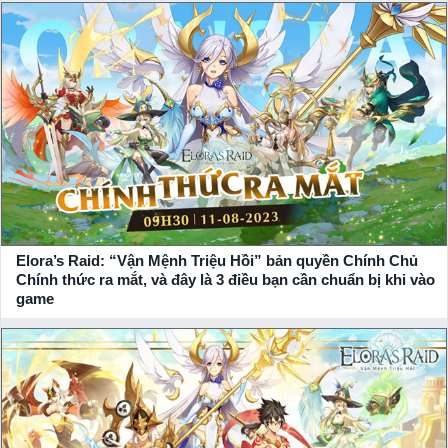
liên server. Đồng thời có thêm các phương thức phát triển sức
mạnh như đổi điểm cống hiến để lấy tướng 5 sao, trang bị
hiếm, dùng điểm nâng kỹ năng bang hội nhằm tăng thuộc tính
theo từng hệ phái riêng,…
Ngoài ra, khi tham gia vào game Elora’s Raid: Vận Mệnh Triệu
Hồi, người chơi còn được nhận hơn 1000 lần triệu hồi, thỏa
sức quay và kiếm được vị thần mình mong muốn. Bạn cũng
không cần phải dành hết thời gian cày cuốc khi game có tích
hợp treo máy nhẹ nhàng, dù AFK cũng vẫn lên lực chiến. Nếu
bạn là một người bận rộn thì vẫn có thể trải nghiệm game một
Elora’s Raid: “Vận Mệnh Triệu Hồi” bản quyền Chính Chủ
cách trọn vẹn.
Chính thức ra mắt, và đây là 3 điều bạn cần chuẩn bị khi vào
game
Tải game Elora’s Raid: Vận Mệnh Triệu Hồi mới nhất cho
điện thoại Android, iOS
+ Tải game
Elora’s Raid: Vận Mệnh Triệu Hồi
trên Google Play:
Bạn có thể tải game tương ứng cho hệ điều hành của điện
thoại bạn! Tại xemgame.com, chúng tôi cam kết mang đến link
tải game chuẩn xác nhất, chính thống nhất từ
NPH Gzone
.