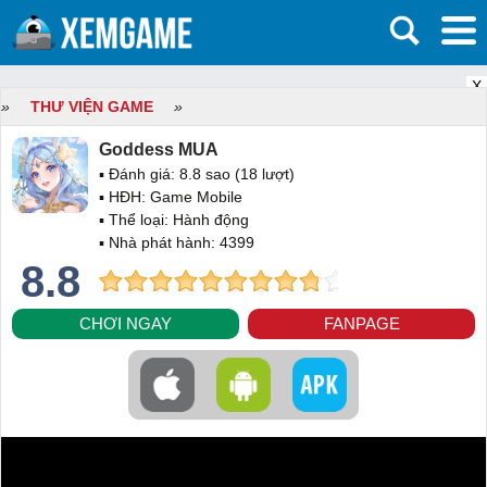
X
»
THƯ VIỆN GAME
»
Goddess MUA
▪ Đánh giá:
8.8
sao (
18
lượt)
▪ HĐH:
Game Mobile
▪ Thể loại:
Hành động
▪ Nhà phát hành: 4399
8.8
CHƠI NGAY
FANPAGE