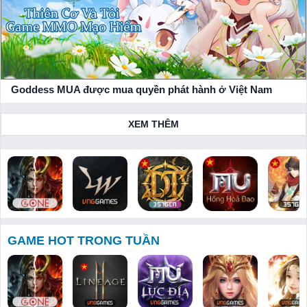
Goddess MUA được mua quyền phát hành ở Việt Nam
XEM THÊM
Bloodline:
Lineage W
Huyền Thoại
MU: Hồng
Thiên Hạ 
Dòng Máu
Dota 357
Hoả Đao
Tuyệt
GAME HOT TRONG TUẦN
Anh Hùng