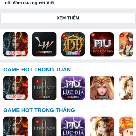
nổi đám của người Việt
XEM THÊM
Bloodline:
Lineage W
Huyền Thoại
MU: Hồng
Thiên Hạ 
Dòng Máu
Dota 357
Hoả Đao
Tuyệt
GAME HOT TRONG TUẦN
Anh Hùng
GAME HOT TRONG THÁNG