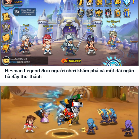
chuẩn xác nhất, chính thống nhất từ
NPH
.
Nhận giftcode game Hesman Legend siêu giá trị
Hãy đồng hành cùng xemgame.com để cập nhật những thông
tin mới nhất về tựa game này và đồng thời thu về thật nhiều
giftcode, vip code
game giá trị từ
NPH
gửi tặng.
Hesman Legend đưa người chơi khám phá cả một dải ngân
hà đầy thử thách