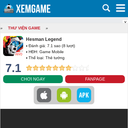
X
»
THƯ VIỆN GAME
»
Hesman Legend
▪ Đánh giá:
7.1
sao (
8
lượt)
▪ HĐH:
Game Mobile
▪ Thể loại:
Thẻ tướng
7.1
CHƠI NGAY
FANPAGE