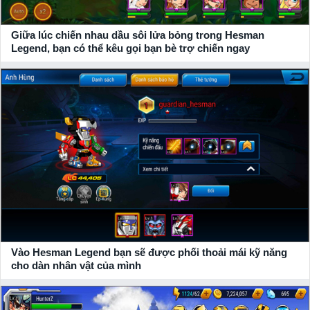
Giữa lúc chiến nhau dầu sôi lửa bỏng trong Hesman
Legend, bạn có thể kêu gọi bạn bè trợ chiến ngay
Tải game Hesman Legend mới nhất cho điện thoại
Android, iOS
+ Tải game
Hesman Legend
trên Google Play: Bạn có thể tải
game tương ứng cho hệ điều hành của điện thoại bạn! Tại
xemgame.com, chúng tôi cam kết mang đến link tải game
chuẩn xác nhất, chính thống nhất từ
NPH
.
+ Tải game
Hesman Legend
trên Apple Store: Bạn có thể tải
game tương ứng cho hệ điều hành của điện thoại bạn! Tại
xemgame.com, chúng tôi cam kết mang đến link tải game
Vào Hesman Legend bạn sẽ được phối thoải mái kỹ năng
chuẩn xác nhất, chính thống nhất từ
NPH
.
cho dàn nhân vật của mình
+ Download bản APK game
Hesman Legend
cho PC: Bạn có
thể tải game tương ứng cho hệ điều hành của điện thoại bạn!
Tại xemgame.com, chúng tôi cam kết mang đến link tải game