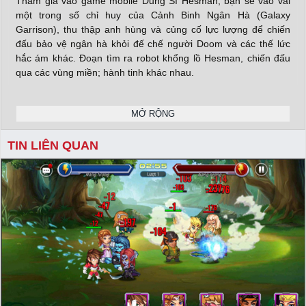
Tham gia vào game mobile Dũng Sĩ Hesman, bạn sẽ vào vai
một trong số chỉ huy của Cảnh Binh Ngân Hà (Galaxy
Garrison), thu thập anh hùng và củng cố lực lượng để chiến
đấu bảo vệ ngân hà khỏi đế chế người Doom và các thế lức
hắc ám khác. Đoạn tìm ra robot khổng lồ Hesman, chiến đấu
qua các vùng miền; hành tinh khác nhau.
MỞ RỘNG
Trải qua thời gian, người chơi Hesman Legend mobile sẽ thu
thập được thêm nhiều hero hơn, có nhiều robot/nhân vật
TIN LIÊN QUAN
khổng lồ hơn, với trang thiết bị vũ khí càng ngày càng tân tiến
hiện đại hơn. Lúc này người chơi có thể gia tăng sức mạnh cho
đội hình của mình bằng cách chiêu mộ nhân vật mạnh hơn,
trang bị cho nhân vật các trang bị cao cấp hơn, tinh luyện trang
bị nhằm gia tăng chỉ số của trang bị. Học kỹ năng mới hoặc
nâng cấp kỹ năng đã có của nhân vật.
X