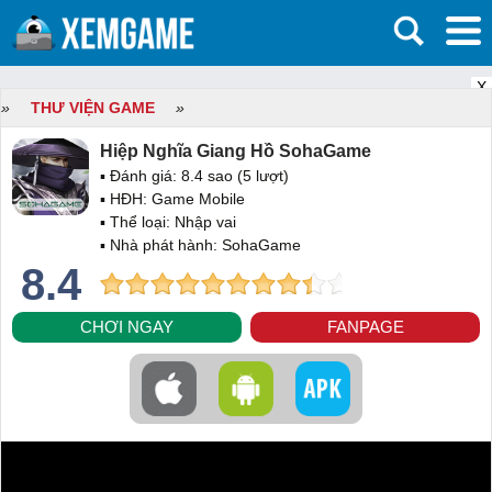
X
»
THƯ VIỆN GAME
»
Hiệp Nghĩa Giang Hồ SohaGame
▪ Đánh giá:
8.4
sao (
5
lượt)
▪ HĐH:
Game Mobile
▪ Thể loại:
Nhập vai
▪ Nhà phát hành: SohaGame
8.4
CHƠI NGAY
FANPAGE