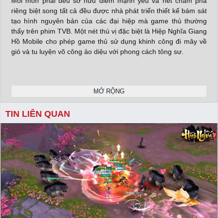
Mỗi môn phái đều sở hữu điểm mạnh yếu và nét chấm phá
riêng biệt song tất cả đều được nhà phát triển thiết kế bám sát
tạo hình nguyên bản của các đại hiệp mà game thủ thường
thấy trên phim TVB. Một nét thú vị đặc biệt là Hiệp Nghĩa Giang
Hồ Mobile cho phép game thủ sử dụng khinh công đi mây về
gió và tu luyện võ công ảo diệu với phong cách tông sư.
Game cũng không thiếu những nhiệm vụ hấp dẫn để game thủ
MỞ RỘNG
có thể tham gia cùng bạn bè, bang hội như phụ bản, vượt ải…
hàng ngày. Và nếu bạn là một game thủ máu chiến thì bước
TIN LIÊN QUAN
vào Hiệp Nghĩa Giang Hồ Mobile lại càng như “cá gặp nước”
với khá nhiều thể thức PVP hấp dẫn.
X