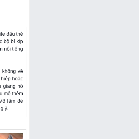
ile đấu thẻ
 bộ bí kíp
m nổi tiếng
 không về
 hiệp hoặc
u giang hồ
êu mộ thêm
 Võ lâm để
g ý.
g Hoa Sơn
iác rất ấn
ết kế theo