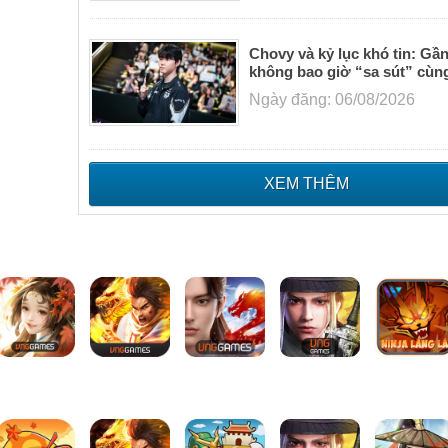
Chovy và kỷ lục khó tin: Gầ
không bao giờ “sa sút” cùn
Ngày đăng: 06/08/2026
XEM THÊM