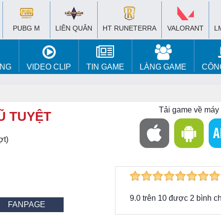
PUBG M
LIÊN QUÂN
HT RUNETERRA
VALORANT
L
ÚNG
VIDEO CLIP
TIN GAME
LÀNG GAME
CÔN
Tải game về máy
Ũ TUYỆT
ợt)
9.0
trên
10
được
2
bình c
FANPAGE