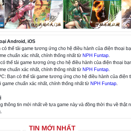
phong cách q-style dễ thương nhưng vẫn thể hiệ
thần thái riêng biệt. Kế đến là các chuyển động
tác ra đòn được đầu tư mượt mà, cho hiệu ứng 
cùng mãn nhãn.
oại Android, iOS
 có thể tải game tương ứng cho hệ điều hành của điện thoại bạ
me chuẩn xác nhất, chính thống nhất từ
NPH Funtap
.
 có thể tải game tương ứng cho hệ điều hành của điện thoại bạn
me chuẩn xác nhất, chính thống nhất từ
NPH Funtap
.
C: Bạn có thể tải game tương ứng cho hệ điều hành của điện t
i game chuẩn xác nhất, chính thống nhất từ
NPH Funtap
.
ị
hông tin mới nhất về tựa game này và đồng thời thu về thật 
.
TIN MỚI NHẤT