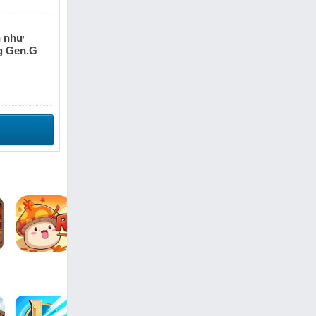
n như
g Gen.G