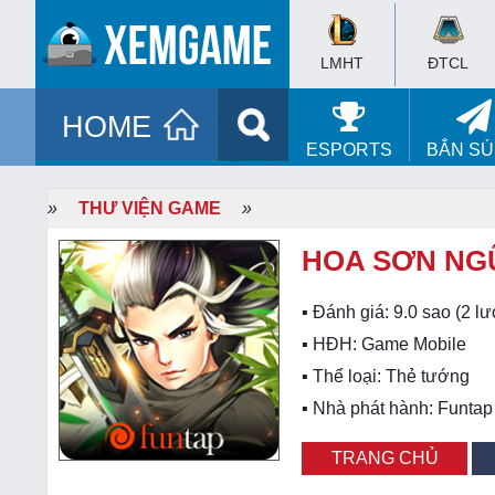
LMHT
ĐTCL
HOME
ESPORTS
BẮN S
»
THƯ VIỆN GAME
»
HOA SƠN NG
▪ Đánh giá:
9.0
sao (
2
lư
▪ HĐH:
Game Mobile
▪ Thể loại:
Thẻ tướng
▪ Nhà phát hành: Funtap
TRANG CHỦ