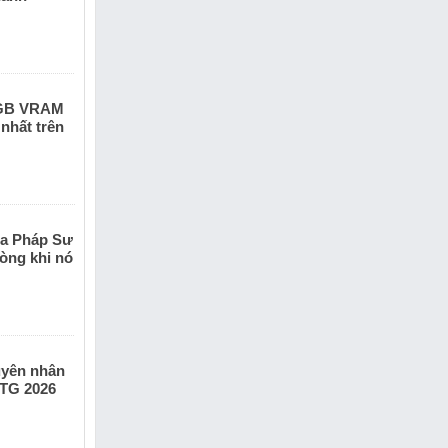
8GB VRAM
 nhất trên
ta Pháp Sư
òng khi nó
guyên nhân
KTG 2026