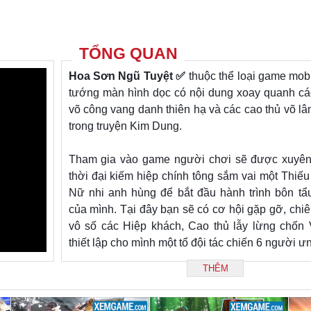
TỔNG QUAN
Hoa Sơn Ngũ Tuyệt
✅
thuộc thể loại game mob
tướng màn hình dọc có nội dung xoay quanh các
võ công vang danh thiên hạ và các cao thủ võ lâ
trong truyện Kim Dung.
Tham gia vào game người chơi sẽ được xuyên
thời đại kiếm hiệp chính tông sắm vai một Thiếu
Nữ nhi anh hùng để bắt đầu hành trình bôn tẩ
của mình. Tại đây bạn sẽ có cơ hội gặp gỡ, chi
vô số các Hiệp khách, Cao thủ lẫy lừng chốn
thiết lập cho mình một tổ đội tác chiến 6 người ưn
THÊM
Về đồ họa, dù chỉ sử dụng đồ họa 2D+ nhưn
Ngũ Tuyệt Mobile mang lại một trải nghiệm thị g
tượng cho người chơi. Cụ thể nhân vật được thi