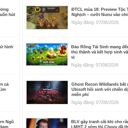
ưởng
ĐTCL mùa 18: Preview Tộc 
cuốn hút
Nghịch – cưỡi Nunu vào ch
Ngày đăng: 07/08/2026
ứ hình
Đảo Rồng Tái Sinh mang đến
thủ thành và kết hợp sinh vậ
vị
Ngày đăng: 07/08/2026
m cả
Ghost Recon Wildlands bất
Kim
Ubisoft hồi sinh với chiến d
miễn phí
Ngày đăng: 07/08/2026
Sơn Ngũ
BLV gây tranh cãi khi cho r
 Nam
LMHT 2 sớm thì Chovy đã t