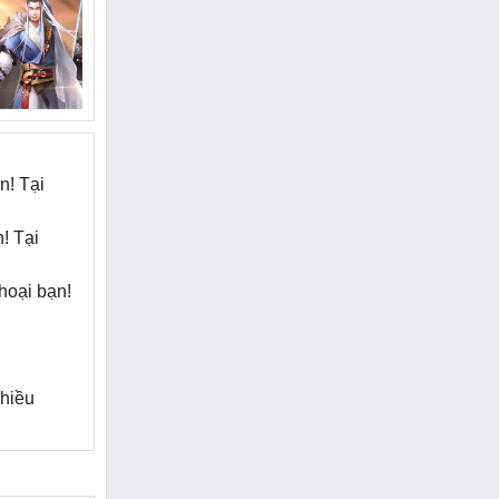
n được cái
 cùng động
kỹ năng vô
n! Tại
! Tại
hoại bạn!
nhiều