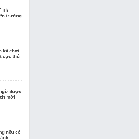
Tinh
iến trường
 lối chơi
t cực thú
 ngờ được
ịch mới
ằng nếu có
hành