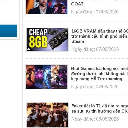
GOAT
Ngày đăng: 07/08/2026
16GB VRAM dần thay thế 
trở thành cấu hình phổ biến
Steam
Ngày đăng: 07/08/2026
Riot Games hài lòng với me
đường dưới, chỉ không hài l
kẹp cùng Hỗ Trợ roaming
Ngày đăng: 07/08/2026
Faker tiết lộ T1 đã tìm ra n
sa sút, tự tin hướng đến C
Ngày đăng: 06/08/2026