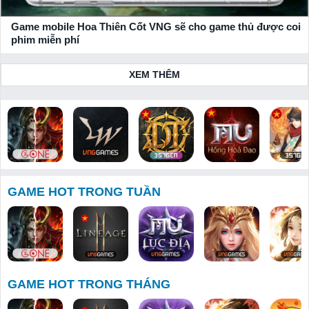
Game mobile Hoa Thiên Cốt VNG sẽ cho game thủ được coi
phim miễn phí
XEM THÊM
Bloodline:
Lineage W
Huyền Thoại
MU: Hồng
Thiên Hạ 
Dòng Máu
Dota 357
Hoả Đao
Tuyệt
GAME HOT TRONG TUẦN
Anh Hùng
GAME HOT TRONG THÁNG