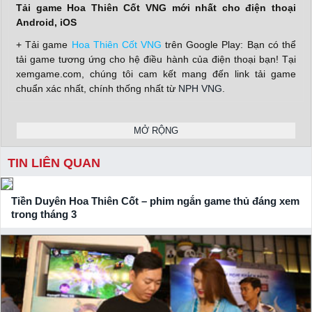
Tải game Hoa Thiên Cốt VNG mới nhất cho điện thoại
Android, iOS
+ Tải game
Hoa Thiên Cốt VNG
trên Google Play: Bạn có thể
tải game tương ứng cho hệ điều hành của điện thoại bạn! Tại
xemgame.com, chúng tôi cam kết mang đến link tải game
chuẩn xác nhất, chính thống nhất từ
NPH VNG
.
+ Tải game
Hoa Thiên Cốt VNG
trên Apple Store: Bạn có thể
tải game tương ứng cho hệ điều hành của điện thoại bạn! Tại
MỞ RỘNG
xemgame.com, chúng tôi cam kết mang đến link tải game
chuẩn xác nhất, chính thống nhất từ
NPH VNG
.
TIN LIÊN QUAN
+ Download bản APK game
Hoa Thiên Cốt VNG
cho PC: Bạn
có thể tải game tương ứng cho hệ điều hành của điện thoại
Tiền Duyên Hoa Thiên Cốt – phim ngắn game thủ đáng xem
bạn! Tại xemgame.com, chúng tôi cam kết mang đến link tải
trong tháng 3
game chuẩn xác nhất, chính thống nhất từ
NPH VNG
.
Nhận giftcode game Hoa Thiên Cốt VNG siêu giá trị
Hãy đồng hành cùng xemgame.com để cập nhật những thông
tin mới nhất về tựa game này và đồng thời thu về thật nhiều
giftcode, vip code
game giá trị từ
NPH VNG
gửi tặng.