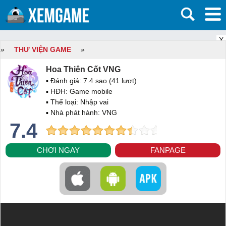
X
»
THƯ VIỆN GAME
»
Hoa Thiên Cốt VNG
▪ Đánh giá:
7.4
sao (
41
lượt)
▪ HĐH:
Game mobile
▪ Thể loại:
Nhập vai
▪ Nhà phát hành: VNG
7.4
CHƠI NGAY
FANPAGE