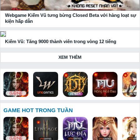
Webgame Kiếm Vũ tưng bừng Closed Beta với hàng loạt sự
kiện hấp dẫn
Kiếm Vũ: Tăng 9000 thành viên trong vòng 12 tiếng
XEM THÊM
Bloodline:
Lineage W
Huyền Thoại
MU: Hồng
Thiên Hạ 
Dòng Máu
Dota 357
Hoả Đao
Tuyệt
GAME HOT TRONG TUẦN
Anh Hùng