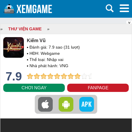
X
»
THƯ VIỆN GAME
»
Kiếm Vũ
▪ Đánh giá:
7.9
sao (
31
lượt)
▪ HĐH:
Webgame
▪ Thể loại:
Nhập vai
▪ Nhà phát hành: VNG
7.9
CHƠI NGAY
FANPAGE