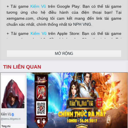
+ Tải game
Kiếm Vũ
trên Google Play: Bạn có thể tải game
tương ứng cho hệ điều hành của điện thoại bạn! Tại
xemgame.com, chúng tôi cam kết mang đến link tải game
chuẩn xác nhất, chính thống nhất từ
NPH VNG
.
+ Tải game
Kiếm Vũ
trên Apple Store: Bạn có thể tải game
tương ứng cho hệ điều hành của điện thoại bạn! Tại
xemgame.com, chúng tôi cam kết mang đến link tải game
chuẩn xác nhất, chính thống nhất từ
NPH VNG
.
MỞ RỘNG
+ Download bản APK game
Kiếm Vũ
cho PC: Bạn có thể tải
TIN LIÊN QUAN
game tương ứng cho hệ điều hành của điện thoại bạn! Tại
xemgame.com, chúng tôi cam kết mang đến link tải game
chuẩn xác nhất, chính thống nhất từ
NPH VNG
.
Nhận giftcode game Kiếm Vũ siêu giá trị
Hãy đồng hành cùng xemgame.com để cập nhật những thông
tin mới nhất về tựa game này và đồng thời thu về thật nhiều
giftcode, vip code
game giá trị từ
NPH VNG
gửi tặng.