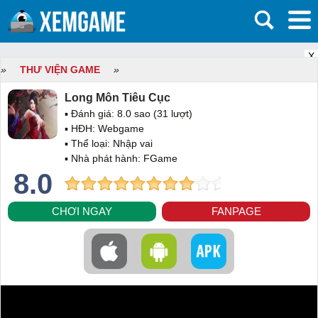
X
»
THƯ VIỆN GAME
»
Long Môn Tiêu Cục
▪ Đánh giá:
8.0
sao (
31
lượt)
▪ HĐH:
Webgame
▪ Thể loại:
Nhập vai
▪ Nhà phát hành: FGame
8.0
CHƠI NGAY
FANPAGE