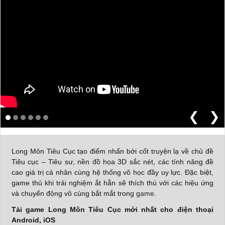
❮
❯
Long Môn Tiêu Cục tạo điểm nhấn bởi cốt truyện lạ về chủ đề
Tiêu cục – Tiêu sư, nền đồ họa 3D sắc nét, các tính năng đề
cao giá trị cá nhân cùng hệ thống võ học đầy uy lực. Đặc biệt,
game thủ khi trải nghiệm ắt hẳn sẽ thích thú với các hiệu ứng
và chuyển động vô cùng bắt mắt trong
game.
Tải game Long Môn Tiêu Cục mới nhất cho điện thoại
Android, iOS