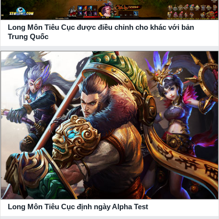
Long Môn Tiêu Cục được điều chỉnh cho khác với bản
Trung Quốc
Long Môn Tiêu Cục định ngày Alpha Test