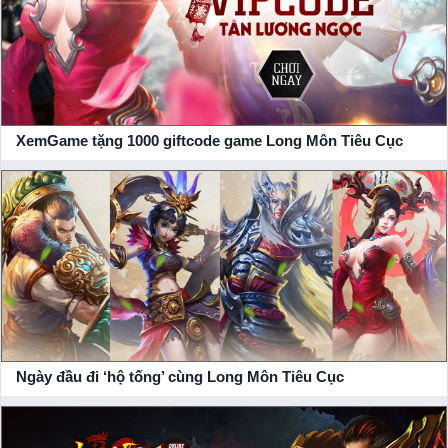
XemGame tặng 1000 giftcode game Long Môn Tiêu Cục
Ngày đầu đi ‘hộ tống’ cùng Long Môn Tiêu Cục