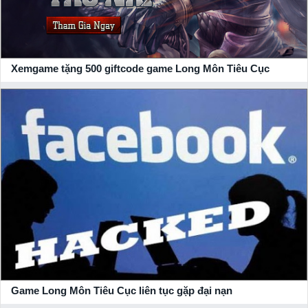
Xemgame tặng 500 giftcode game Long Môn Tiêu Cục
Game Long Môn Tiêu Cục liên tục gặp đại nạn