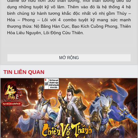
Game sở hữu hơn 300 thần tướng, mỗi thần tướng đều sử
dụng những tuyệt kỹ võ lâm. Thêm vào đó là hệ thống 4 hệ
binh chủng tứ hành tương khắc độc nhất vô nhị gồm Thủy –
Hỏa – Phong – Lôi với 4 combo tuyệt kỹ mang sức mạnh
thượng thừa: Nộ Băng Hàn Cực, Bạo Kích Cuồng Phong, Thiên
Hỏa Liêu Nguyên, Lôi Động Cửu Thiên.
Cơ chế chiến đấu trong game vô cùng cơ động, không cần đợi
MỞ RỘNG
lượt để đánh, không cố định vị trí tướng. Các tướng được tự do
di chuyển, né đòn, sử dụng kỹ năng định hướng. Người chơi có
TIN LIÊN QUAN
thể lựa chọn nhiều kiểu đánh theo chiến thuật của mình như
đánh du kích, thả diều, tập kích, dồn quái vào góc thả nộ, câm
lặng boss,…
X