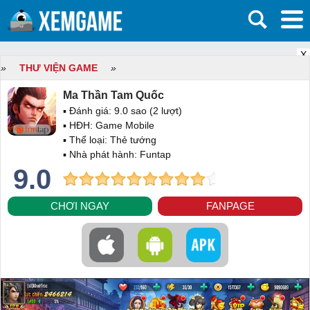
X
»
THƯ VIỆN GAME
»
Ma Thần Tam Quốc
▪ Đánh giá:
9.0
sao (
2
lượt)
▪ HĐH:
Game Mobile
▪ Thể loại:
Thẻ tướng
▪ Nhà phát hành: Funtap
9.0
CHƠI NGAY
FANPAGE