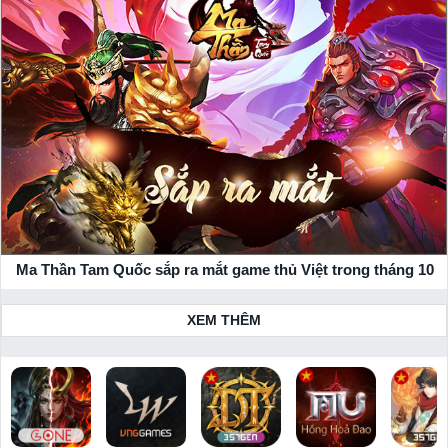
tướng tam quốc có thể vận tiêu và cướp tiêu thoải mái.
Điểm nổi bật của Ma Thần Tam Quốc:
+ Bứt phá công nghệ đồ họa, mãn nhãn trong từng chi tiết.
+ Vạn trận vạn địa đồ, hệ thống map bắt trọn vẻ đẹp chân
thực.
+ Di chuyển linh hoạt, tướng tự do tìm đường, thoải mái né
đòn, thả skill siêu việt.
+ Đấu trường liên server, Bang chiến, Vương chiến, Quốc chiến
rực lửa 24/7.
+ Giai nhân thiên hạ, tề tựu hậu cung.
Ma Thần Tam Quốc sắp ra mắt game thủ Việt trong tháng 10
+ Đột phá lối chơi của thể loại game thẻ tướng, chưa từng có ở
những game cùng thể loại.
XEM THÊM
Tải game Ma Thần Tam Quốc mới nhất cho điện thoại
Android, iOS
+ Tải game
Ma Thần Tam Quốc
trên Google Play: Bạn có thể
tải game tương ứng cho hệ điều hành của điện thoại bạn! Tại
xemgame.com, chúng tôi cam kết mang đến link tải game