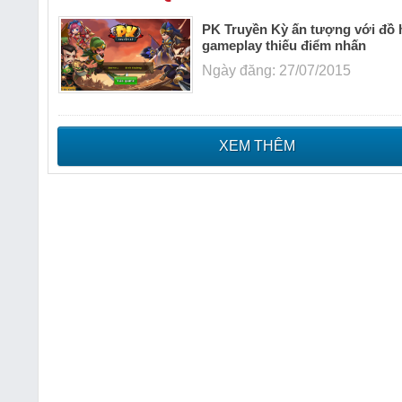
PK Truyền Kỳ ấn tượng với đồ 
gameplay thiếu điểm nhấn
Ngày đăng: 27/07/2015
XEM THÊM