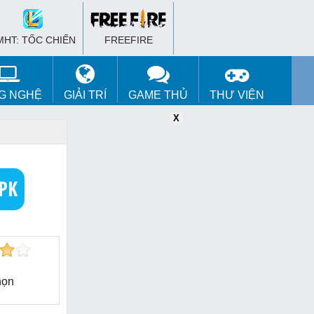
MHT: TỐC CHIẾN
FREEFIRE
G NGHỆ
GIẢI TRÍ
GAME THỦ
THƯ VIỆN
X
X
X
họn