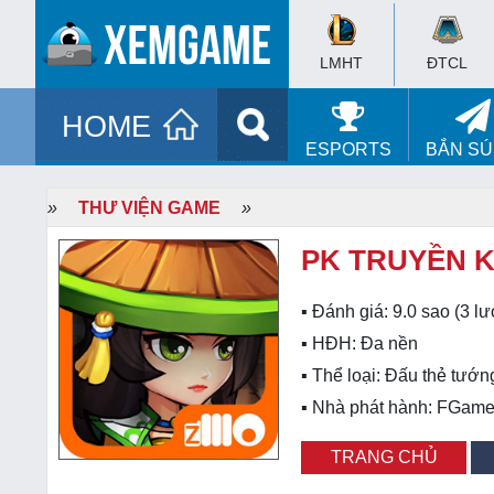
LMHT
ĐTCL
HOME
ESPORTS
BẮN S
»
THƯ VIỆN GAME
»
PK TRUYỀN 
▪ Đánh giá:
9.0
sao (
3
lư
▪ HĐH:
Đa nền
▪ Thể loại:
Đấu thẻ tướn
▪ Nhà phát hành: FGam
TRANG CHỦ