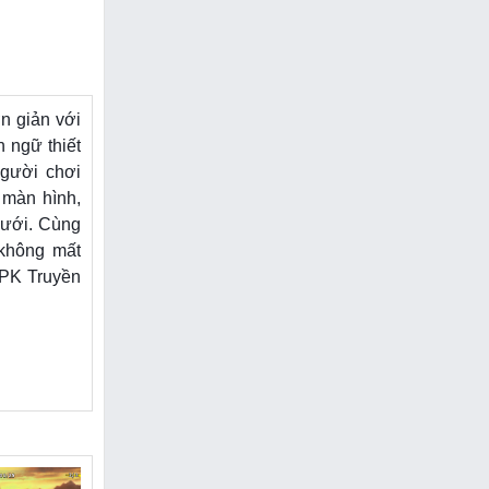
n giản với
 ngữ thiết
người chơi
 màn hình,
dưới. Cùng
 không mất
 PK Truyền