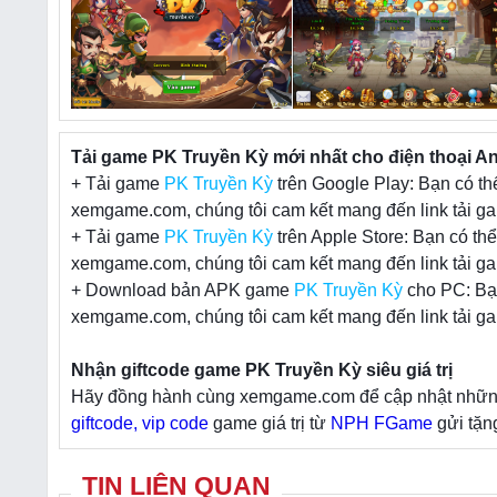
Tải game PK Truyền Kỳ mới nhất cho điện thoại An
+ Tải game
PK Truyền Kỳ
trên Google Play: Bạn có th
xemgame.com, chúng tôi cam kết mang đến link tải ga
+ Tải game
PK Truyền Kỳ
trên Apple Store: Bạn có th
xemgame.com, chúng tôi cam kết mang đến link tải ga
+ Download bản APK game
PK Truyền Kỳ
cho PC: Bạn
xemgame.com, chúng tôi cam kết mang đến link tải ga
Nhận giftcode game PK Truyền Kỳ siêu giá trị
Hãy đồng hành cùng xemgame.com để cập nhật những t
giftcode, vip code
game giá trị từ
NPH FGame
gửi tặn
TIN LIÊN QUAN