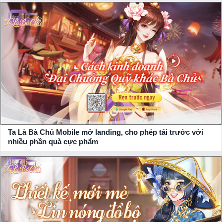
Hãy đồng hành cùng xemgame.com để cập nhật những thông
tin mới nhất về tựa game này và đồng thời thu về thật nhiều
giftcode, vip code
game giá trị từ
NPH MuuGame
gửi tặng.
Ta Là Bà Chủ Mobile mở landing, cho phép tải trước với
nhiều phần quà cực phẩm