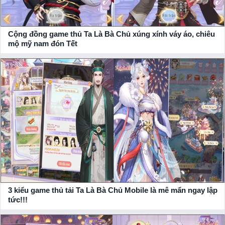
Cộng đồng game thủ Ta Là Bà Chủ xúng xính váy áo, chiêu
mộ mỹ nam đón Tết
Khởi nghiệp chỉ với một cửa hàng nhỏ, dần dần game thủ có
thể phát triển kinh doanh, mở rộng phường buôn, hợp tác cùng
những thương gia khác để trở thành bà chủ giàu có nhất vùng,
truyền thuyết trong giới làm ăn và có thể quyết định vận mệnh
của cả 1 quốc gia.
Hệ thống phó bản đa dạng thú vị, chế tạo những món đồ hiện
đại như xà phòng, nước hoa, gương,… và hợp tác để buôn
bán. Người chơi còn rất nhiều công việc khác như đàm phán
thương lượng, giành được phần thưởng tài nguyên phong phú,
tăng cao cấp bậc thân phận.
3 kiểu game thủ tải Ta Là Bà Chủ Mobile là mê mẩn ngay lập
tức!!!
Mang trong mình yếu tố thời trang nổi bật với hàng trăm bộ
trang phục diễm lệ cùng vô vàn phụ kiện khác nhau giúp bạn
thỏa sức thiết kế, lựa chọn, phối đồ theo nhiều phong cách.