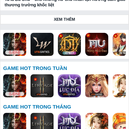
thương trường khốc liệt
XEM THÊM
Bloodline:
Lineage W
Huyền Thoại
MU: Hồng
Thiên Hạ 
Dòng Máu
Dota 357
Hoả Đao
Tuyệt
GAME HOT TRONG TUẦN
Anh Hùng
GAME HOT TRONG THÁNG