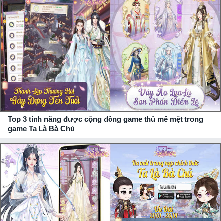
Người chơi tha hồ biến hóa trở thành một mỹ nhân thời cổ đại
với nhan sắc khuynh thành song song với tiền tài như nước.
Cuộc sống thương trường sẽ không dễ dàng khi vẫn còn đó vô
số những đối thủ cạnh tranh với những thủ đoạn hiểm hóc,
khiến người chơi bên cạnh việc dựa vào trí thông minh, khả
năng phán đoán của mình còn phải tìm kiếm sự trợ giúp từ
những người đồng hành đáng tin cậy.
Top 3 tính năng được cộng đồng game thủ mê mệt trong
Từng bước, từng bước vượt phụ bản, các nữ chủ còn phải bồi
game Ta Là Bà Chủ
dưỡng, nâng cấp để đồng hành luôn đủ lực chiến để hỗ trợ cho
mình. Thậm chí trong quá trình chung vai gắn bó, vượt khó
khăn bạn còn có thể tạo nên một mối liên kết nhân duyên ngọt
ngào để cùng đồng hành “nam thần” xây dựng nên một câu
chuyện tình tuyệt đẹp.
Nhìn chung, với cốt truyện bối cảnh mới lạ cùng những yếu tố
phụ không kém phần đặc sắc như ngôn tình, thời trang, kinh