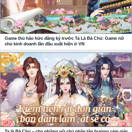
Game thủ háo hức đăng ký trước Ta Là Bà Chủ: Game nữ
chủ kinh doanh lần đầu xuất hiện ở VN
Ta là Bà Chủ – cho những nữ chủ nhân tận hưởng cảm giác