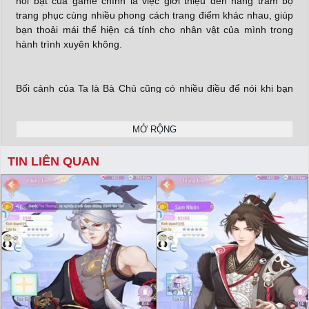
nổi bật của game chính là việc giới thiệu đến hàng trăm bộ
trang phục cùng nhiều phong cách trang điểm khác nhau, giúp
bạn thoải mái thể hiện cá tính cho nhân vật của mình trong
hành trình xuyên không.
Bối cảnh của Ta là Bà Chủ cũng có nhiều điều để nói khi bạn
sẽ trở về quá khứ và đóng vai một bà chủ “đa ngành nghề”. Sử
dụng tri thức từ khoa học hiện đại, người chơi sẽ cảm nhận
MỞ RỘNG
dáng vẻ muôn màu của phố phường cửa, tiệm, và tha hồ phát
triển kinh doanh của Nam Đường thời xưa tùy theo lựa chọn và
TIN LIÊN QUAN
chiến thuật của mình.
X