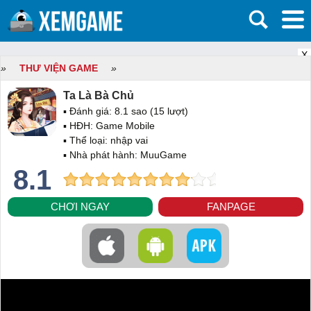
X
»
THƯ VIỆN GAME
»
Ta Là Bà Chủ
▪ Đánh giá:
8.1
sao (
15
lượt)
▪ HĐH:
Game Mobile
▪ Thể loại:
nhập vai
▪ Nhà phát hành: MuuGame
8.1
CHƠI NGAY
FANPAGE