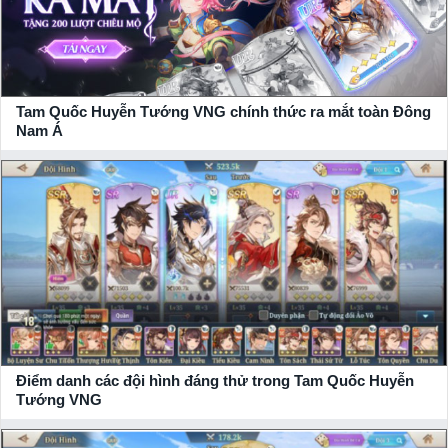
Tam Quốc Huyễn Tướng VNG chính thức ra mắt toàn Đông
Nam Á
Điều đáng ngạc nhiên là dù sở hữu lối chơi đa dạng, đồ họa
bắt mắt với những thước phim đậm chất điện ảnh, game lại
được tối ưu dung lượng cực tốt. Toàn bộ dung lượng tải của
sản phẩm này chỉ có 900mb, update đầy đủ tài nguyên chỉ mất
vẻn vẹn 3GB. Vì thế, bạn chỉ cần một chiếc điện thoại tầm
trung là có thể chơi mượt mà. Đây là điểm cộng rất lớn so với
nhiều đối thủ cùng thể loại khác trên thị trường hiện nay.
Điểm danh các đội hình đáng thử trong Tam Quốc Huyễn
Tướng VNG
Một điểm khá hay của Tam Quốc Huyễn Tướng VNG đó là ở
cơ chế đồ họa được thiết kế theo phong cách anime hiện đại.