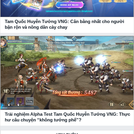
Nhận giftcode game Tam Quốc Huyễn Tướng VNG siêu giá
trị
Tam Quốc Huyễn Tướng VNG: Cân bằng nhất cho người
Hãy đồng hành cùng xemgame.com để cập nhật những thông
bận rộn và nông dân cày chay
tin mới nhất về tựa game này và đồng thời thu về thật nhiều
giftcode, vip code
game giá trị từ
NPH VNG
gửi tặng.
Trải nghiệm Alpha Test Tam Quốc Huyễn Tướng VNG: Thực
hư câu chuyện “không tướng phế”?