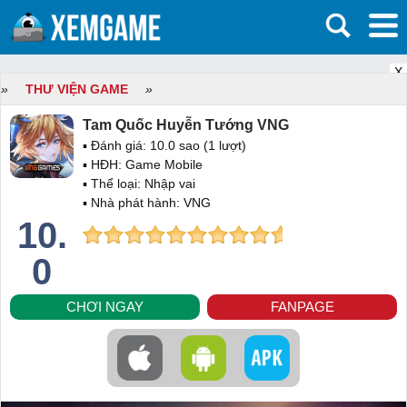
X
»
THƯ VIỆN GAME
»
Tam Quốc Huyễn Tướng VNG
▪ Đánh giá:
10.0
sao (
1
lượt)
▪ HĐH:
Game Mobile
▪ Thể loại:
Nhập vai
▪ Nhà phát hành: VNG
10.
0
CHƠI NGAY
FANPAGE