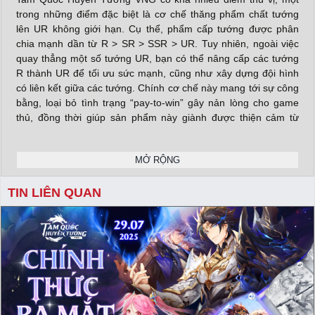
trong những điểm đặc biệt là cơ chế thăng phẩm chất tướng
lên UR không giới hạn. Cụ thể, phẩm cấp tướng được phân
chia mạnh dần từ R > SR > SSR > UR. Tuy nhiên, ngoài việc
quay thẳng một số tướng UR, bạn có thể nâng cấp các tướng
R thành UR để tối ưu sức mạnh, cũng như xây dựng đội hình
có liên kết giữa các tướng. Chính cơ chế này mang tới sự công
bằng, loại bỏ tình trạng “pay-to-win” gây nản lòng cho game
thủ, đồng thời giúp sản phẩm này giành được thiện cảm từ
game thủ.
MỞ RỘNG
Tam Quốc Huyễn Tướng VNG không chỉ đơn thuần là một
TIN LIÊN QUAN
game chiến thuật vượt ải, mà bên trong sản phẩm này có vô
vàn cách chơi khác nhau. Trong game, bạn có thể tham gia
đánh PvE, PvP xếp hạng thời gian thực, PvP Liên server, Guild
Chiến, Công Thành Chiến,… mỗi chế độ đều mang lại trải
nghiệm khác biệt, độc đáo.
X