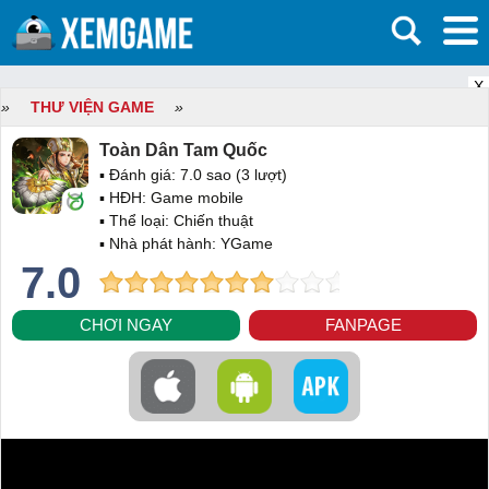
X
»
THƯ VIỆN GAME
»
Toàn Dân Tam Quốc
▪ Đánh giá:
7.0
sao (
3
lượt)
▪ HĐH:
Game mobile
▪ Thể loại:
Chiến thuật
▪ Nhà phát hành: YGame
7.0
CHƠI NGAY
FANPAGE