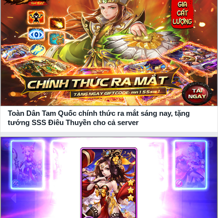
giftcode, vip code
game giá trị từ
NPH YGame
gửi tặng.
Toàn Dân Tam Quốc chính thức ra mắt sáng nay, tặng
tướng SSS Điêu Thuyền cho cả server