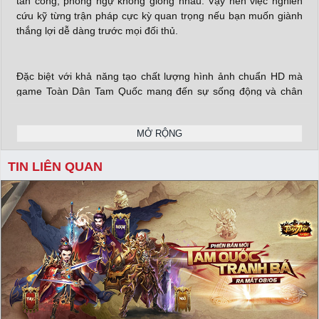
tấn công, phòng ngự không giống nhau. Vậy nên việc nghiên
cứu kỹ từng trận pháp cực kỳ quan trọng nếu bạn muốn giành
thắng lợi dễ dàng trước mọi đối thủ.
Đặc biệt với khả năng tạo chất lượng hình ảnh chuẩn HD mà
game Toàn Dân Tam Quốc mang đến sự sống động và chân
thực trong từng điểm ảnh. Bên cạnh đó phần thiết kế đồ họa
3D cũng tạo nên một bối cảnh cực kỳ hoành tráng với hiệu ứng
MỞ RỘNG
skill mãn nhãn khiến người chơi không khỏi trầm trồ sau những
hoạt cảnh chiến đấu cuồng bạo.
TIN LIÊN QUAN
X