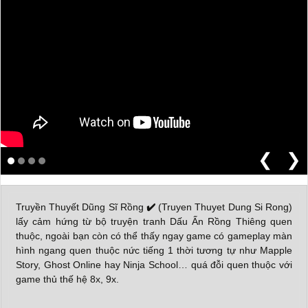
❮
❯
Truyền Thuyết Dũng Sĩ Rồng
✔️
(Truyen Thuyet Dung Si Rong)
lấy cảm hứng từ bộ truyện tranh Dấu Ấn Rồng Thiêng quen
thuộc, ngoài bạn còn có thể thấy ngay game có gameplay màn
hình ngang quen thuộc nức tiếng 1 thời tương tự như Mapple
Story, Ghost Online hay Ninja School… quá đỗi quen thuộc với
game thủ thế hệ 8x, 9x.