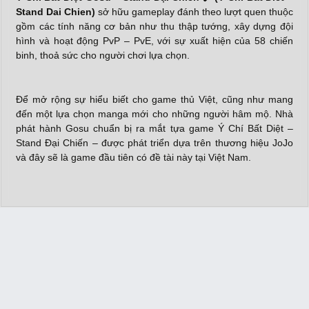
Stand Dai Chien)
sở hữu gameplay đánh theo lượt quen thuộc
gồm các tính năng cơ bản như thu thập tướng, xây dựng đội
hình và hoạt động PvP – PvE, với sự xuất hiện của 58 chiến
binh, thoả sức cho người chơi lựa chọn.
Để mở rộng sự hiểu biết cho game thủ Việt, cũng như mang
đến một lựa chọn manga mới cho những người hâm mộ. Nhà
phát hành Gosu chuẩn bị ra mắt tựa game Ý Chí Bất Diệt –
Stand Đại Chiến – được phát triển dựa trên thương hiệu JoJo
và đây sẽ là game đầu tiên có đề tài này tại Việt Nam.
Tựa game được thiết kế hình ảnh đặc sắc, gam màu nổi bật,
style chuẩn nguyên tác từ các nhân vật cho đến thiết kế của
các Stand. Phần lồng tiếng và nhạc nền cũng được chăm chút
để hướng đến đối tượng là những game thủ đã xem anime từ
lâu.
X