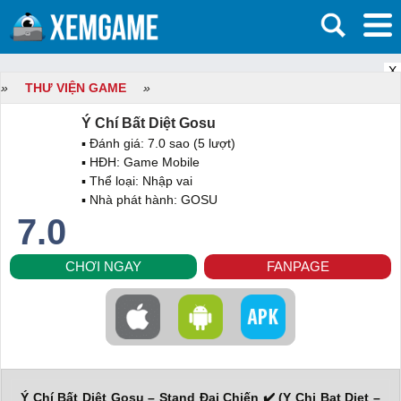
X
»
THƯ VIỆN GAME
»
Ý Chí Bất Diệt Gosu
▪ Đánh giá:
7.0
sao (
5
lượt)
▪ HĐH:
Game Mobile
▪ Thể loại:
Nhập vai
▪ Nhà phát hành: GOSU
7.0
CHƠI NGAY
FANPAGE
Ý Chí Bất Diệt Gosu – Stand Đại Chiến ✔️ (Y Chi Bat Diet –