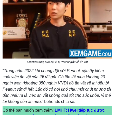
Lehends từng bực bội vì bị Peanut giấu đồ ăn vặt
“
Trong năm 2022 khi chung đội với Peanut, cậu ấy kiểm
soát việc ăn vặt của tôi rất gắt. Có lần tôi mua khoảng 20
nghìn won (khoảng 350 nghìn VND) đồ ăn vặt về thì đều bị
Peanut vứt đi hết. Lúc đó có hơi khó chịu một chút nhưng tôi
dần hiểu ra là việc ăn vặt không quá tốt cho sức khỏe, vì thế
tôi không còn ăn nữa.
” Lehends chia sẻ.
Có thể bạn muốn xem thêm:
LMHT: Hwei tiếp tục được