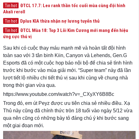
ĐTCL 17.7: Leo rank thần tốc cuối mùa cùng đội hình
Tin hot
Akali reroll
Dplus KIA thừa nhận nợ lương tuyển thủ
Tin hot
ĐTCL Mùa 18: Top 3 Lõi Kim Cương mới mang đến hiệu
Tin hot
ứng cực thú vị
Sau khi có cuộc thay máu mạnh mẽ và hoàn tất đội hình
toàn sao với 3 tân binh Kiin, Canyon và Lehends, Gen.G
Esports đã có một cuộc họp báo nội bộ để chia sẻ tình hình
trước khi bước vào mùa giải mới. “Super team” này đã lần
lượt tiết lộ nhiều chi tiết thú vị sau khi cùng về chung nhà
trong thời gian vừa qua.
https://www.youtube.com/watch?v=_CXyXY6B8Bc
Trong đó, em út Peyz được ưu tiên chia sẻ nhiều điều. Xạ
Thủ này cũng đã chính thức tròn 18 tuổi vào ngày 5/12 vừa
qua nên cũng có những bày tỏ đáng chú ý khi bước sang
một giai đoạn mới.