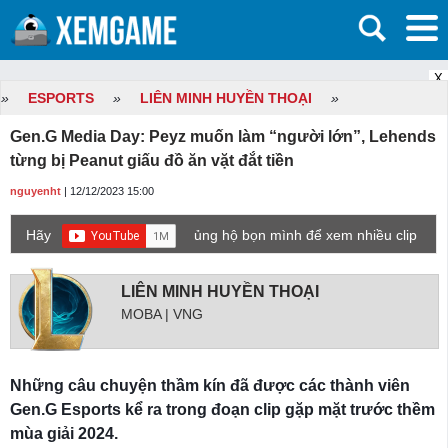
X
»
ESPORTS
»
LIÊN MINH HUYỀN THOẠI
»
Gen.G Media Day: Peyz muốn làm “người lớn”, Lehends
từng bị Peanut giấu đồ ăn vặt đắt tiền
nguyenht
| 12/12/2023 15:00
Hãy
ủng hộ bọn mình để xem nhiều clip
game mới hơn nhé!
LIÊN MINH HUYỀN THOẠI
MOBA | VNG
Những câu chuyện thầm kín đã được các thành viên
Gen.G Esports kể ra trong đoạn clip gặp mặt trước thềm
mùa giải 2024.