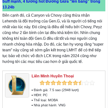
buff mạnh, 4 tướng hot Đường Giữa “lên bảng” trong
13.24b
Bên cạnh đó, cả Canyon và Chovy cũng thừa nhận
Lehends là đội trưởng của Gen.G, và là người có tiếng nói
nhất vào lúc này. Đó cũng là điều dễ hiểu bởi Chovy, Peyz
cũng như 2 tân bình còn lại đều khá kiệm lời. Nhìn chung
không khí toàn đội Gen.G đều rất tốt và mọi người cũng
nhanh chóng hòa nhập. Do đó, các fan hy vọng rằng “super
team” này cũng sẽ sớm gắn kết trong LMHT để có thể tiếp
tục bảo vệ chức vô địch LCK trong năm 2024 cũng như
hướng tới các mục tiêu cao hơn ở giải quốc tế.
Liên Minh Huyền Thoại
▪ Đánh giá:
7.5
sao (
2948
lượt)
▪ HĐH:
PC
▪ Thể loại:
MOBA
▪ Nhà phát hành: VNG