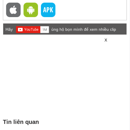
Hãy
ủng hộ bọn mình để xem nhiều clip
game mới hơn nhé!
X
Tin liên quan