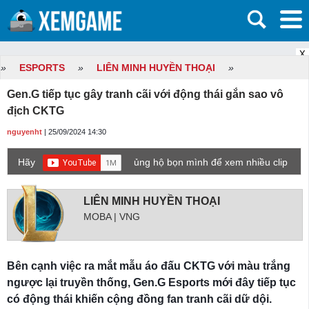
X
»
ESPORTS
»
LIÊN MINH HUYỀN THOẠI
»
Gen.G tiếp tục gây tranh cãi với động thái gắn sao vô
địch CKTG
nguyenht
| 25/09/2024 14:30
Hãy
ủng hộ bọn mình để xem nhiều clip
game mới hơn nhé!
LIÊN MINH HUYỀN THOẠI
MOBA | VNG
Bên cạnh việc ra mắt mẫu áo đấu CKTG với màu trắng
ngược lại truyền thống, Gen.G Esports mới đây tiếp tục
có động thái khiến cộng đồng fan tranh cãi dữ dội.