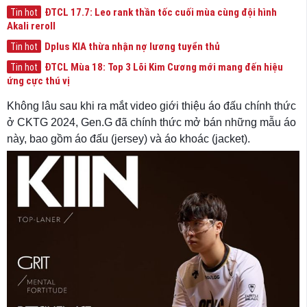
ĐTCL 17.7: Leo rank thần tốc cuối mùa cùng đội hình
Tin hot
Akali reroll
Dplus KIA thừa nhận nợ lương tuyển thủ
Tin hot
ĐTCL Mùa 18: Top 3 Lõi Kim Cương mới mang đến hiệu
Tin hot
ứng cực thú vị
Không lâu sau khi ra mắt video giới thiệu áo đấu chính thức
ở CKTG 2024, Gen.G đã chính thức mở bán những mẫu áo
này, bao gồm áo đấu (jersey) và áo khoác (jacket).