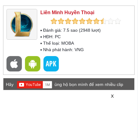
Liên Minh Huyền Thoại
▪ Đánh giá:
7.5
sao (
2948
lượt)
▪ HĐH:
PC
▪ Thể loại:
MOBA
▪ Nhà phát hành: VNG
Hãy
ủng hộ bọn mình để xem nhiều clip
game mới hơn nhé!
X