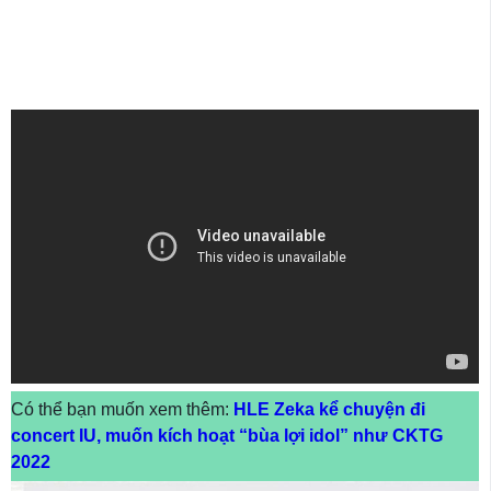
Có thể bạn muốn xem thêm:
HLE Zeka kể chuyện đi
concert IU, muốn kích hoạt “bùa lợi idol” như CKTG
2022