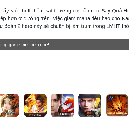
ể thấy việc buff thêm sát thương cơ bản cho Say Quá H
iếp hơn ở đường trên. Việc giảm mana tiêu hao cho Ka
ự đoán 2 hero này sẽ chuẩn bị làm trùm trong LMHT thời
 clip game mới hơn nhé!