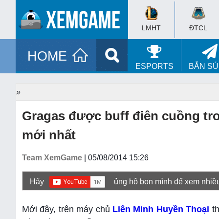
LMHT
ĐTCL
HOME
ESPORTS
BẮN S
»
Gragas được buff điên cuồng tr
mới nhất
Team XemGame
| 05/08/2014 15:26
Hãy
ủng hộ bọn mình để xem nhiề
Mới đây, trên máy chủ
Liên Minh Huyền Thoại
th