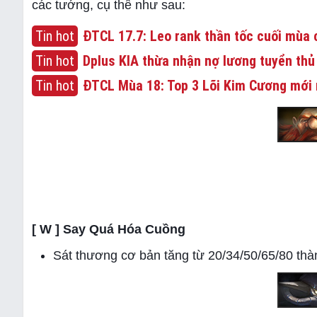
các tướng, cụ thể như sau:
Tin hot
ĐTCL 17.7: Leo rank thần tốc cuối mùa c
Tin hot
Dplus KIA thừa nhận nợ lương tuyển thủ
Tin hot
ĐTCL Mùa 18: Top 3 Lõi Kim Cương mới 
[ W ] Say Quá Hóa Cuồng
Sát thương cơ bản tăng từ 20/34/50/65/80 thà