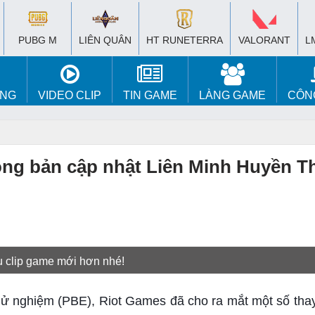
PUBG M
LIÊN QUÂN
HT RUNETERRA
VALORANT
L
ÚNG
VIDEO CLIP
TIN GAME
LÀNG GAME
CÔN
ong bản cập nhật Liên Minh Huyền T
u clip game mới hơn nhé!
ử nghiệm (PBE), Riot Games đã cho ra mắt một số thay