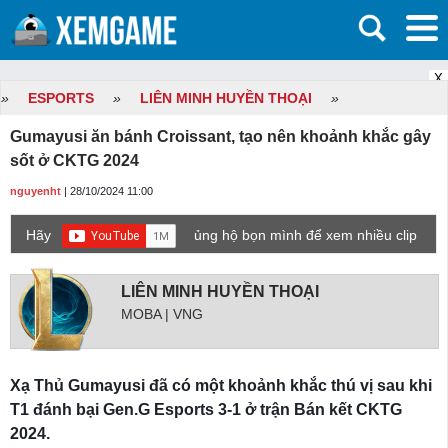
X
»
ESPORTS
»
LIÊN MINH HUYỀN THOẠI
»
Gumayusi ăn bánh Croissant, tạo nên khoảnh khắc gây
sốt ở CKTG 2024
nguyenht
| 28/10/2024 11:00
Hãy
ủng hộ bọn mình để xem nhiều clip
game mới hơn nhé!
LIÊN MINH HUYỀN THOẠI
MOBA | VNG
Xạ Thủ Gumayusi đã có một khoảnh khắc thú vị sau khi
T1 đánh bại Gen.G Esports 3-1 ở trận Bán kết CKTG
2024.