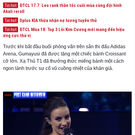
ĐTCL 17.7: Leo rank thần tốc cuối mùa cùng đội hình
Tin hot
Akali reroll
Dplus KIA thừa nhận nợ lương tuyển thủ
Tin hot
ĐTCL Mùa 18: Top 3 Lõi Kim Cương mới mang đến hiệu
Tin hot
ứng cực thú vị
Trước khi bắt đầu buổi phỏng vấn trên sân thi đấu Adidas
Arena, Gumayusi đã được tặng một chiếc bánh Croissant
cỡ lớn. Xạ Thủ T1 đã thưởng thức miếng bánh một cách
ngon lành trước sự cổ vũ cuồng nhiệt của khán giả.