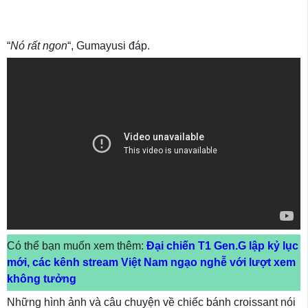
“
Nó rất ngon
“, Gumayusi đáp.
Có thể bạn muốn xem thêm:
Đại chiến T1 Gen.G lập kỷ lục
mới, các kênh stream Việt Nam ngạo nghễ với lượt xem
không tưởng
Những hình ảnh và câu chuyện về chiếc bánh croissant nói