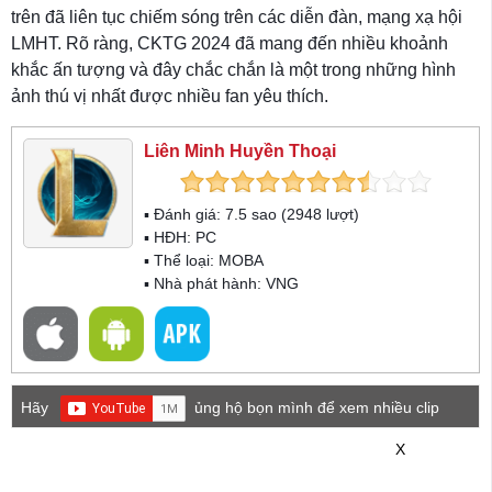
trên đã liên tục chiếm sóng trên các diễn đàn, mạng xạ hội
LMHT. Rõ ràng, CKTG 2024 đã mang đến nhiều khoảnh
khắc ấn tượng và đây chắc chắn là một trong những hình
ảnh thú vị nhất được nhiều fan yêu thích.
Liên Minh Huyền Thoại
▪ Đánh giá:
7.5
sao (
2948
lượt)
▪ HĐH:
PC
▪ Thể loại:
MOBA
▪ Nhà phát hành: VNG
Hãy
ủng hộ bọn mình để xem nhiều clip
game mới hơn nhé!
X