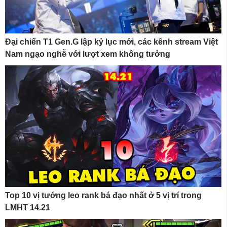
Đại chiến T1 Gen.G lập kỷ lục mới, các kênh stream Việt
Nam ngạo nghễ với lượt xem không tưởng
Top 10 vị tướng leo rank bá đạo nhất ở 5 vị trí trong
LMHT 14.21