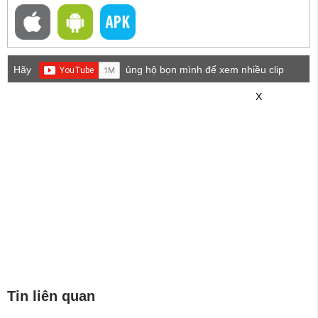
Hãy
ủng hộ bọn mình để xem nhiều clip
game mới hơn nhé!
X
Tin liên quan