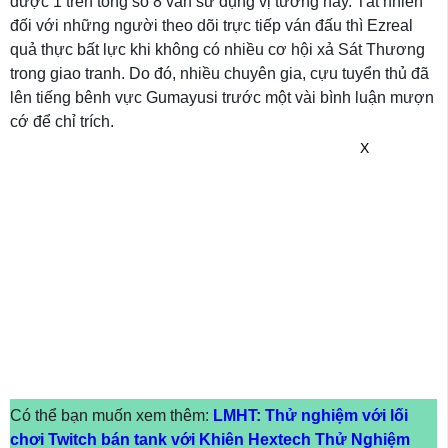
được 1 trên tổng số 8 ván sử dụng vị tướng này. Tất nhiên
đối với những người theo dõi trực tiếp ván đấu thì Ezreal
quả thực bất lực khi không có nhiều cơ hội xả Sát Thương
trong giao tranh. Do đó, nhiều chuyên gia, cựu tuyển thủ đã
lên tiếng bênh vực Gumayusi trước một vài bình luận mượn
cớ để chỉ trích.
X
Có thể bạn muốn xem thêm:
LMHT: Thử nghiệm với lối
chơi Twitch bán tank với Khiên Hextech Thử Nghiệm