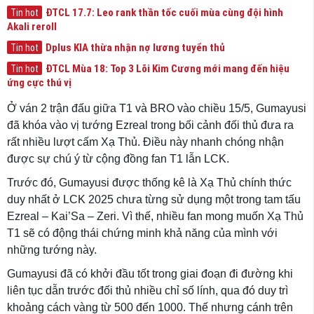
ĐTCL 17.7: Leo rank thần tốc cuối mùa cùng đội hình
Tin hot
Akali reroll
Dplus KIA thừa nhận nợ lương tuyển thủ
Tin hot
ĐTCL Mùa 18: Top 3 Lõi Kim Cương mới mang đến hiệu
Tin hot
ứng cực thú vị
Ở ván 2 trận đấu giữa T1 và BRO vào chiều 15/5, Gumayusi
đã khóa vào vị tướng Ezreal trong bối cảnh đối thủ đưa ra
rất nhiều lượt cấm Xạ Thủ. Điều này nhanh chóng nhận
được sự chú ý từ cộng đồng fan T1 lẫn LCK.
Trước đó, Gumayusi được thống kê là Xạ Thủ chính thức
duy nhất ở LCK 2025 chưa từng sử dụng một trong tam tấu
Ezreal – Kai’Sa – Zeri. Vì thế, nhiều fan mong muốn Xạ Thủ
T1 sẽ có động thái chứng minh khả năng của mình với
những tướng này.
Gumayusi đã có khởi đầu tốt trong giai đoạn đi đường khi
liên tục dẫn trước đối thủ nhiều chỉ số lính, qua đó duy trì
khoảng cách vàng từ 500 đến 1000. Thế nhưng cánh trên