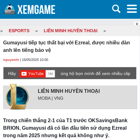
X
»
ESPORTS
»
LIÊN MINH HUYỀN THOẠI
»
Gumayusi tiếp tục thất bại với Ezreal, được nhiều đàn
anh lên tiếng bảo vệ
nguyenht
| 16/05/2025 10:00
Hãy
ủng hộ bọn mình để xem nhiều clip
game mới hơn nhé!
LIÊN MINH HUYỀN THOẠI
MOBA | VNG
Trong chiến thắng 2-1 của T1 trước OKSavingsBank
BRION, Gumayusi đã có lần đầu tiên sử dụng Ezreal
trong năm 2025 nhưng kết quả không như ý.