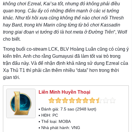
không chơi Ezreal, Kai’sa tốt, nhưng đó không phải điều
quan trọng. Cậu ấy có những điểm mạnh ở các vị tướng
khác. Như tôi hồi xưa cũng không thể nào chơi nổi Thresh
hay Bard, trong khi Marin cũng từng từ bỏ chơi Kassadin
trong giai đoạn vị tướng đó là hot meta ở Đường Trên
“, Wolf
cho biết.
Trong buổi co-stream LCK, BLV Hoàng Luân cũng có cùng ý
kiến trên. Anh cho rằng Gumayusi đã làm tốt vai trò trong
trận đấu này. Và để nhận định khả năng sử dụng Ezreal của
Xạ Thủ T1 thì phải cần thêm nhiều “data” hơn trong thời
gian tới.
Liên Minh Huyền Thoại
▪ Đánh giá:
7.5
sao (
2948
lượt)
▪ HĐH:
PC
▪ Thể loại:
MOBA
▪ Nhà phát hành: VNG