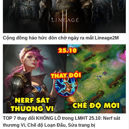
Cộng đồng háo hức đón chờ ngày ra mắt Lineage2M
TOP 7 thay đổi KHỔNG LỒ trong LMHT 25.10: Nerf sát
thương Vi, Chế độ Loạn Đấu, Sửa trang bị