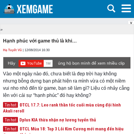
X
»
Hạnh phúc với game thủ là khi…
Hạ Tuyết Vũ
| 12/08/2014 16:30
Hãy
ủng hộ bọn mình để xem nhiều clip
game mới hơn nhé!
Vào một ngày nào đó, chưa biết là đẹp trời hay không
nhưng bỗng dưng bạn phát hiện ra mình vừa có một niềm
vui nho nhỏ đến từ game, bạn sẽ làm gì? Liệu có nhảy cẫng
lên với cái sự “hạnh phúc” đó hay không?
ĐTCL 17.7: Leo rank thần tốc cuối mùa cùng đội hình
Tin hot
Akali reroll
Dplus KIA thừa nhận nợ lương tuyển thủ
Tin hot
ĐTCL Mùa 18: Top 3 Lõi Kim Cương mới mang đến hiệu
Tin hot