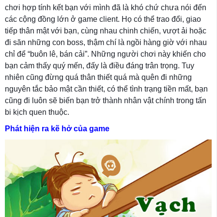
chơi hợp tính kết bạn với mình đã là khó chứ chưa nói đến
các cộng đồng lớn ở game client. Họ có thể trao đổi, giao
tiếp thân mật với bạn, cùng nhau chinh chiến, vượt ải hoặc
đi săn những con boss, thậm chí là ngồi hàng giờ với nhau
chỉ để “buôn lê, bán cải”. Những người chơi này khiến cho
bạn cảm thấy quý mến, đấy là điều đáng trân trọng. Tuy
nhiên cũng đừng quá thân thiết quá mà quên đi những
nguyên tắc bảo mật cần thiết, có thể tình trạng tiền mất, bạn
cũng đi luôn sẽ biến bạn trở thành nhân vật chính trong tấn
bi kịch quen thuộc.
Phát hiện ra kẽ hở của game