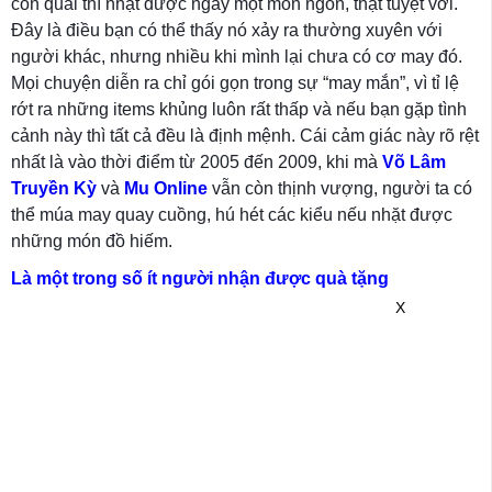
con quái thì nhặt được ngay một món ngon, thật tuyệt vời.
Đây là điều bạn có thể thấy nó xảy ra thường xuyên với
người khác, nhưng nhiều khi mình lại chưa có cơ may đó.
Mọi chuyện diễn ra chỉ gói gọn trong sự “may mắn”, vì tỉ lệ
rớt ra những items khủng luôn rất thấp và nếu bạn gặp tình
cảnh này thì tất cả đều là định mệnh. Cái cảm giác này rõ rệt
nhất là vào thời điểm từ 2005 đến 2009, khi mà
Võ Lâm
Truyền Kỳ
và
Mu Online
vẫn còn thịnh vượng, người ta có
thể múa may quay cuồng, hú hét các kiểu nếu nhặt được
những món đồ hiếm.
Là một trong số ít người nhận được quà tặng
X