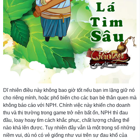
Dĩ nhiên điều này không bao giờ tốt nếu bạn im lặng giữ nó
cho riêng mình, hoặc phổ biến cho các bạn bè thân quen mà
không báo cáo với NPH. Chính việc này khiến cho doanh
thu và thị trường trong game trở nên bất ổn, NPH thì đau
đầu, loay hoay tìm cách khắc phục, chất lượng chẳng thể
nào khá lên được. Tuy nhiên đây vẫn là một trong số những
niềm vui, dù nó có vẻ giống như vui trên sự đau khổ của