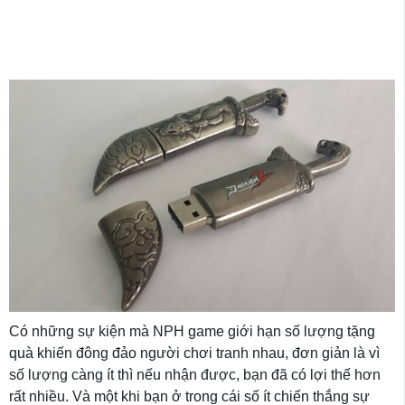
Có những sự kiện mà NPH game giới hạn số lượng tặng
quà khiến đông đảo người chơi tranh nhau, đơn giản là vì
số lượng càng ít thì nếu nhận được, bạn đã có lợi thế hơn
rất nhiều. Và một khi bạn ở trong cái số ít chiến thắng sự