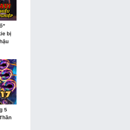
tố”
ie bị
 hậu
g 5
 Thần