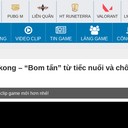
PUBG M
LIÊN QUÂN
HT RUNETERRA
VALORANT
L
ÚNG
VIDEO CLIP
TIN GAME
LÀNG GAME
CÔN
kong – “Bom tấn” từ tiếc nuối và ch
 clip game mới hơn nhé!