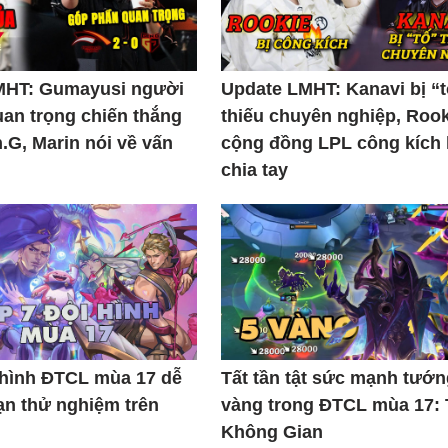
MHT: Gumayusi người
Update LMHT: Kanavi bị “
uan trọng chiến thắng
thiếu chuyên nghiệp, Rook
.G, Marin nói về vấn
cộng đồng LPL công kích
chia tay
 hình ĐTCL mùa 17 dễ
Tất tần tật sức mạnh tướn
ạn thử nghiệm trên
vàng trong ĐTCL mùa 17:
Không Gian