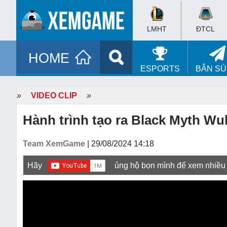
LMHT
ĐTCL
HOME
ESPORTS
BẮN S
»
VIDEO CLIP
»
Hành trình tạo ra Black Myth Wu
Team XemGame
| 29/08/2024 14:18
Hãy
ủng hộ bọn mình để xem nhiều