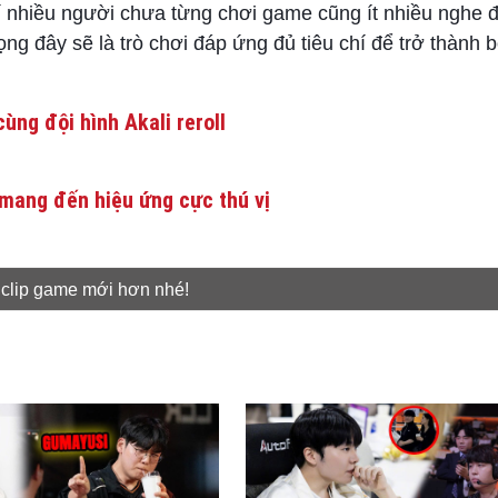
nhiều người chưa từng chơi game cũng ít nhiều nghe đ
ọng đây sẽ là trò chơi đáp ứng đủ tiêu chí để trở thành
ùng đội hình Akali reroll
mang đến hiệu ứng cực thú vị
 clip game mới hơn nhé!