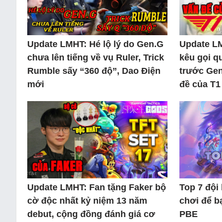
Update LMHT: Hé lộ lý do Gen.G
Update L
chưa lên tiếng về vụ Ruler, Trick
kêu gọi q
Rumble sấy “360 độ”, Dao Điện
trước Gen
mới
đề của T1
Update LMHT: Fan tặng Faker bộ
Top 7 đội
cờ độc nhất kỷ niệm 13 năm
chơi để b
debut, cộng đồng đánh giá cơ
PBE