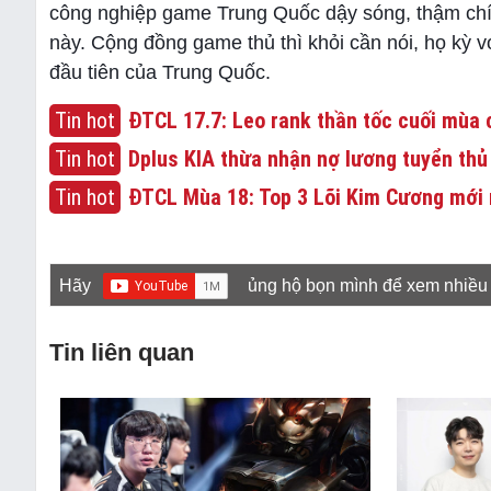
công nghiệp game Trung Quốc dậy sóng, thậm chí 
này. Cộng đồng game thủ thì khỏi cần nói, họ kỳ v
đầu tiên của Trung Quốc.
Tin hot
ĐTCL 17.7: Leo rank thần tốc cuối mùa c
Tin hot
Dplus KIA thừa nhận nợ lương tuyển thủ
Tin hot
ĐTCL Mùa 18: Top 3 Lõi Kim Cương mới 
Hãy
ủng hộ bọn mình để xem nhiều
Tin liên quan