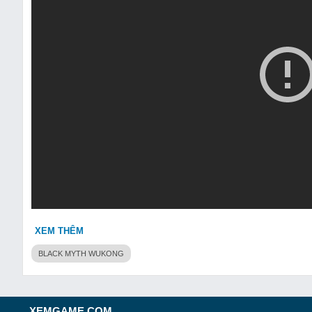
XEM THÊM
BLACK MYTH WUKONG
XEMGAME.COM