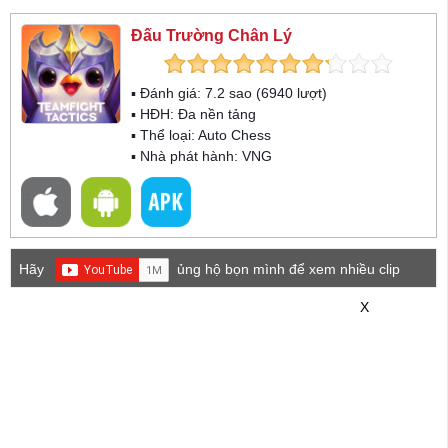
Đấu Trường Chân Lý
▪ Đánh giá:
7.2
sao (
6940
lượt)
▪ HĐH:
Đa nền tảng
▪ Thể loại:
Auto Chess
▪ Nhà phát hành: VNG
Hãy
ủng hộ bọn mình để xem nhiều clip
game mới hơn nhé!
X