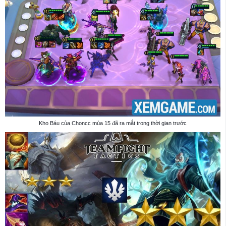
Kho Báu của Choncc mùa 15 đã ra mắt trong thời gian trước