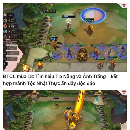
ĐTCL mùa 18: Tìm hiểu Tia Nắng và Ánh Trăng – kết
hợp thành Tộc Nhật Thực ẩn đầy độc đáo