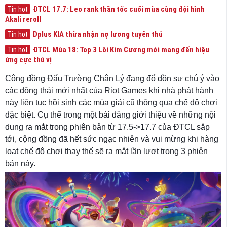
ĐTCL 17.7: Leo rank thần tốc cuối mùa cùng đội hình
Tin hot
Akali reroll
Dplus KIA thừa nhận nợ lương tuyển thủ
Tin hot
ĐTCL Mùa 18: Top 3 Lõi Kim Cương mới mang đến hiệu
Tin hot
ứng cực thú vị
Cộng đồng Đấu Trường Chân Lý đang đổ dồn sự chú ý vào
các động thái mới nhất của Riot Games khi nhà phát hành
này liên tục hồi sinh các mùa giải cũ thông qua chế độ chơi
đặc biệt. Cụ thể trong một bài đăng giới thiệu về những nội
dung ra mắt trong phiên bản từ 17.5->17.7 của ĐTCL sắp
tới, cộng đồng đã hết sức ngạc nhiên và vui mừng khi hàng
loạt chế độ chơi thay thế sẽ ra mắt lần lượt trong 3 phiên
bản này.