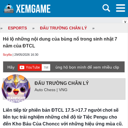
X
»
ESPORTS
»
ĐẤU TRƯỜNG CHÂN LÝ
»
Hé lộ những nội dung của bùng nổ trong sinh nhật 7
năm của ĐTCL
Scylla
| 29/05/2026 16:30
Hãy
ủng hộ bọn mình để xem nhiều clip
game mới hơn nhé!
ĐẤU TRƯỜNG CHÂN LÝ
Auto Chess | VNG
Liên tiếp từ phiên bản ĐTCL 17.5->17.7 người chơi sẽ
liên tục trải nghiệm những chế độ từ Tiệc Pengu cho
đến Kho Báu Của Choncc với những hiệu ứng mùa cũ.