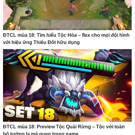
ĐTCL mùa 18: Tìm hiểu Tộc Hỏa – flex cho mọi đội hình
với hiệu ứng Thiêu Đốt hữu dụng
ĐTCL mùa 18: Preview Tộc Quái Rừng – Tộc với toàn
bộ tướng lạ mà quen trong game