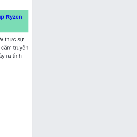
ip Ryzen
5W thực sự
ổ cắm truyền
y ra tình