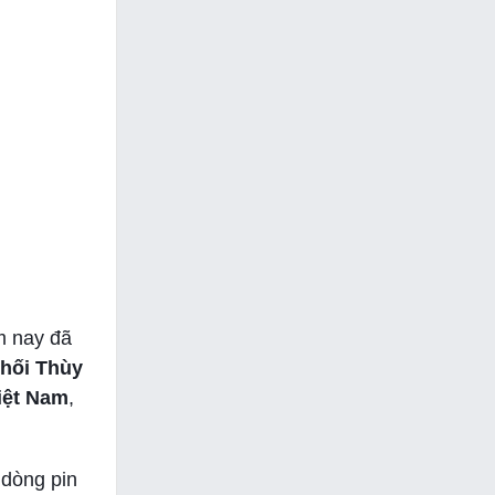
m nay đã
hối Thùy
iệt Nam
,
 dòng pin