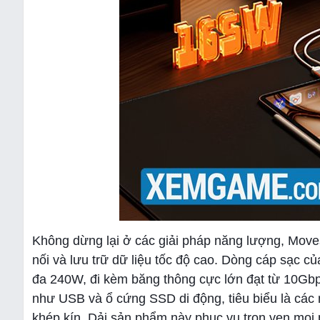
Không dừng lại ở các giải pháp năng lượng, Moves
nối và lưu trữ dữ liệu tốc độ cao. Dòng cáp sạc củ
đa 240W, đi kèm băng thông cực lớn đạt từ 10Gbp
như USB và ổ cứng SSD di động, tiêu biểu là các 
khép kín. Dải sản phẩm này phục vụ trọn vẹn mọi 