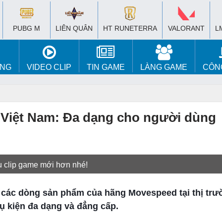
PUBG M
LIÊN QUÂN
HT RUNETERRA
VALORANT
L
ÚNG
VIDEO CLIP
TIN GAME
LÀNG GAME
CÔN
 Việt Nam: Đa dạng cho người dùng
u clip game mới hơn nhé!
 các dòng sản phẩm của hãng Movespeed tại thị trư
ụ kiện đa dạng và đẳng cấp.