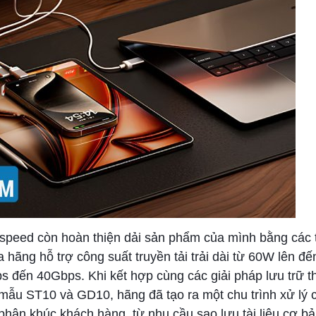
peed còn hoàn thiện dải sản phẩm của mình bằng các th
a hãng hỗ trợ công suất truyền tải trải dài từ 60W lên đế
s đến 40Gbps. Khi kết hợp cùng các giải pháp lưu trữ t
mẫu ST10 và GD10, hãng đã tạo ra một chu trình xử lý 
phân khúc khách hàng, từ nhu cầu sao lưu tài liệu cơ b