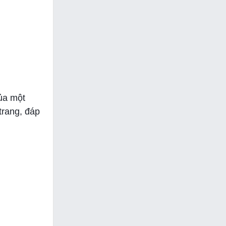
của một
trang, đáp