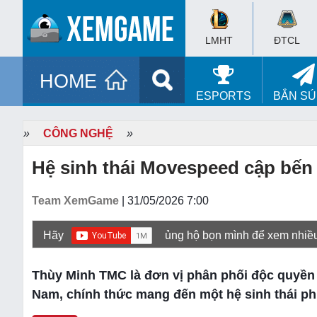
LMHT
ĐTCL
HOME
ESPORTS
BẮN S
»
CÔNG NGHỆ
»
Hệ sinh thái Movespeed cập bến
Team XemGame
| 31/05/2026 7:00
Hãy
ủng hộ bọn mình để xem nhiề
Thùy Minh TMC là đơn vị phân phối độc quyền
Nam, chính thức mang đến một hệ sinh thái ph