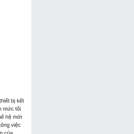
iết bị kết
n mức tối
hế hệ mới
công việc
ản của