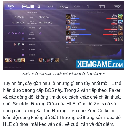
Xuyên suốt cặp BO5, T1 gặp khó với bài nuôi rồng của HLE
Tuy nhiên, đây gần như là những gì tinh túy nhất mà T1 thể
hiện được trong cặp BO5 này. Trong 2 ván tiếp theo, Faker
và các đồng đội không tìm được cách khắc chế chiến thuật
nuôi Smolder Đường Giữa của HLE. Cho dù Zeus có sử
dụng các tướng Xạ Thủ Đường Trên như Zeri, Corki thì
toàn đội cũng không đủ Sát Thương để thắng sớm, qua đó
HLE cứ thoải mái kéo ván đấu về cuối trận và dứt điểm.