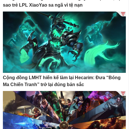
sao trẻ LPL XiaoYao sa ngã vì tệ nạn
Cộng đồng LMHT hiến kế làm lại Hecarim: Đưa “Bóng
Ma Chiến Tranh” trở lại đúng bản sắc