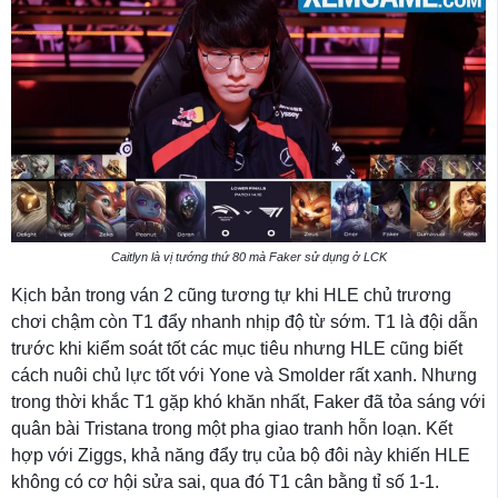
Caitlyn là vị tướng thứ 80 mà Faker sử dụng ở LCK
Kịch bản trong ván 2 cũng tương tự khi HLE chủ trương
chơi chậm còn T1 đẩy nhanh nhịp độ từ sớm. T1 là đội dẫn
trước khi kiểm soát tốt các mục tiêu nhưng HLE cũng biết
cách nuôi chủ lực tốt với Yone và Smolder rất xanh. Nhưng
trong thời khắc T1 gặp khó khăn nhất, Faker đã tỏa sáng với
quân bài Tristana trong một pha giao tranh hỗn loạn. Kết
hợp với Ziggs, khả năng đẩy trụ của bộ đôi này khiến HLE
không có cơ hội sửa sai, qua đó T1 cân bằng tỉ số 1-1.