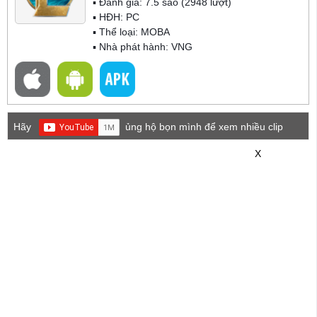
▪ Đánh giá:
7.5
sao (
2948
lượt)
▪ HĐH:
PC
▪ Thể loại:
MOBA
▪ Nhà phát hành: VNG
Hãy
ủng hộ bọn mình để xem nhiều clip
game mới hơn nhé!
X