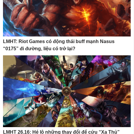
LMHT: Riot Games có động thái buff mạnh Nasus
“0175” đi đường, liệu có trở lại?
LMHT 26.16: Hé lộ những thay đổi để cứu “Xạ Thủ”