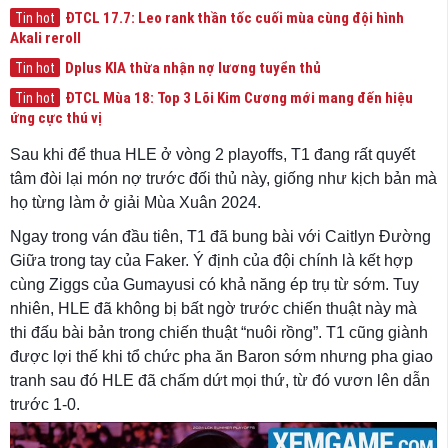
ĐTCL 17.7: Leo rank thần tốc cuối mùa cùng đội hình
Tin hot
Akali reroll
Dplus KIA thừa nhận nợ lương tuyển thủ
Tin hot
ĐTCL Mùa 18: Top 3 Lõi Kim Cương mới mang đến hiệu
Tin hot
ứng cực thú vị
Sau khi để thua HLE ở vòng 2 playoffs, T1 đang rất quyết
tâm đòi lại món nợ trước đối thủ này, giống như kịch bản mà
họ từng làm ở giải Mùa Xuân 2024.
Ngay trong ván đầu tiên, T1 đã bung bài với Caitlyn Đường
Giữa trong tay của Faker. Ý định của đội chính là kết hợp
cùng Ziggs của Gumayusi có khả năng ép trụ từ sớm. Tuy
nhiên, HLE đã không bị bất ngờ trước chiến thuật này mà
thi đấu bài bản trong chiến thuật “nuôi rồng”. T1 cũng giành
được lợi thế khi tổ chức pha ăn Baron sớm nhưng pha giao
tranh sau đó HLE đã chấm dứt mọi thứ, từ đó vươn lên dẫn
trước 1-0.