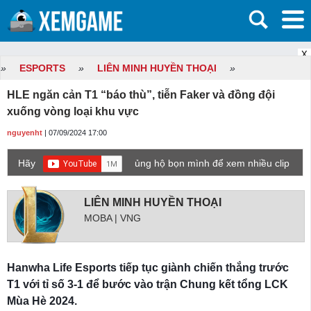
X
»
ESPORTS
»
LIÊN MINH HUYỀN THOẠI
»
HLE ngăn cản T1 “báo thù”, tiễn Faker và đồng đội
xuống vòng loại khu vực
nguyenht
| 07/09/2024 17:00
Hãy
ủng hộ bọn mình để xem nhiều clip
game mới hơn nhé!
LIÊN MINH HUYỀN THOẠI
MOBA | VNG
Hanwha Life Esports tiếp tục giành chiến thắng trước
T1 với tỉ số 3-1 để bước vào trận Chung kết tổng LCK
Mùa Hè 2024.