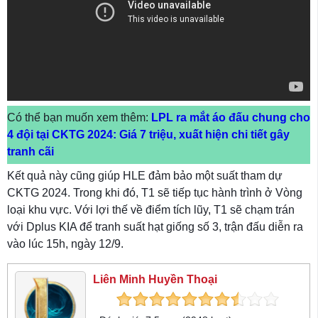
Có thể bạn muốn xem thêm:
LPL ra mắt áo đấu chung cho
4 đội tại CKTG 2024: Giá 7 triệu, xuất hiện chi tiết gây
tranh cãi
Kết quả này cũng giúp HLE đảm bảo một suất tham dự
CKTG 2024. Trong khi đó, T1 sẽ tiếp tục hành trình ở Vòng
loại khu vực. Với lợi thế về điểm tích lũy, T1 sẽ chạm trán
với Dplus KIA để tranh suất hạt giống số 3, trận đấu diễn ra
vào lúc 15h, ngày 12/9.
Liên Minh Huyền Thoại