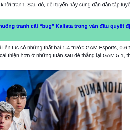
hởi tranh. Sau đó, đội tuyển này cũng dần dần tập luyệ
huống tranh cãi “bug” Kalista trong ván đấu quyết đ
liên tục có những thất bại 1-4 trước GAM Esports, 0-6
cải thiện hơn ở những tuần sau để thắng lại GAM 5-1, t