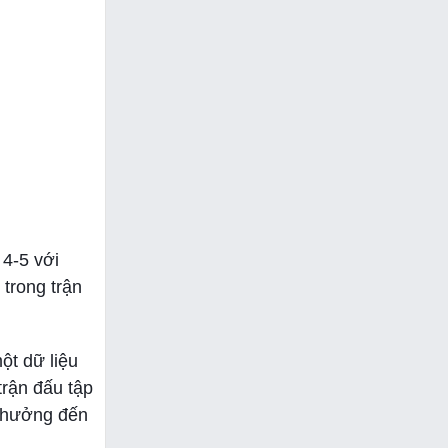
 4-5 với
 trong trận
ột dữ liệu
trận đấu tập
h hưởng đến