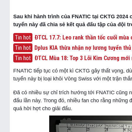
Sau khi hành trình của FNATIC tại CKTG 2024 c
tuyển này đã chia sẻ kết quả đấu tập của đội t
Tin hot
ĐTCL 17.7: Leo rank thần tốc cuối mùa c
Tin hot
Dplus KIA thừa nhận nợ lương tuyển thủ
Tin hot
ĐTCL Mùa 18: Top 3 Lõi Kim Cương mới 
FNATIC tiếp tục có một kì CKTG gây thất vọng, dù
tuyển này bị loại khỏi Vòng Swiss với một trận th
Đã có nhiều sự chỉ trích hướng tới FNATIC cũng 
đấu lần này. Trong đó, nhiều fan cho rằng những 
quá hời hợt cho giải đấu.