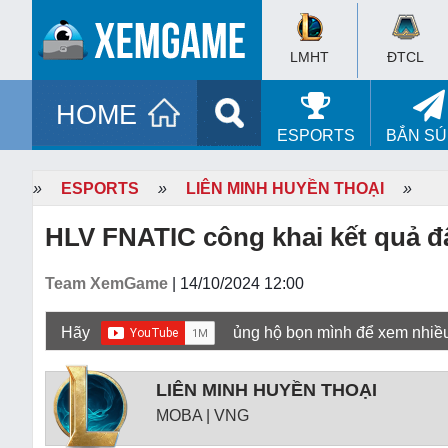
LMHT
ĐTCL
HOME
ESPORTS
BẮN S
»
ESPORTS
»
LIÊN MINH HUYỀN THOẠI
»
HLV FNATIC công khai kết quả đấ
Team XemGame
| 14/10/2024 12:00
Hãy
ủng hộ bọn mình để xem nhiề
LIÊN MINH HUYỀN THOẠI
MOBA | VNG