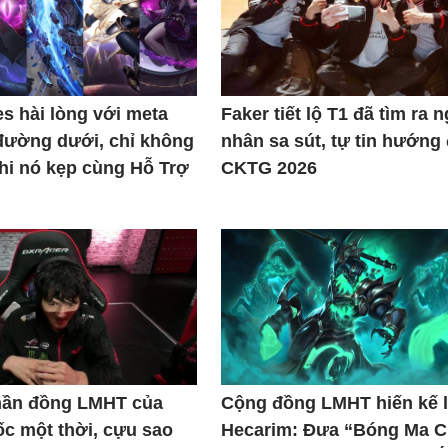
s hài lòng với meta
Faker tiết lộ T1 đã tìm ra 
đường dưới, chỉ không
nhân sa sút, tự tin hướng
khi nó kẹp cùng Hỗ Trợ
CKTG 2026
thần đồng LMHT của
Cộng đồng LMHT hiến kế l
c một thời, cựu sao
Hecarim: Đưa “Bóng Ma C