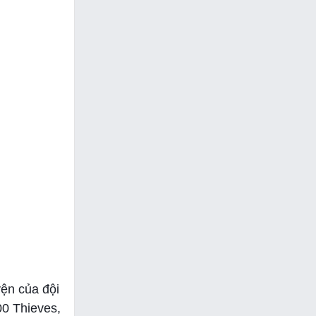
yện của đội
00 Thieves,