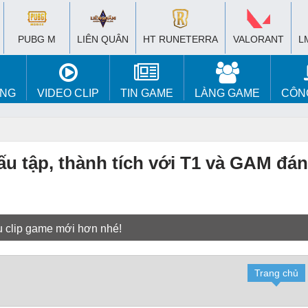
PUBG M
LIÊN QUÂN
HT RUNETERRA
VALORANT
L
ÚNG
VIDEO CLIP
TIN GAME
LÀNG GAME
CÔN
u tập, thành tích với T1 và GAM đán
u clip game mới hơn nhé!
Trang chủ