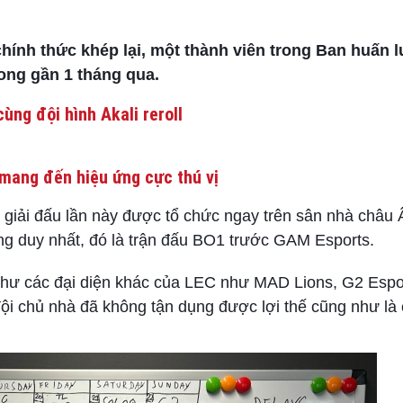
hính thức khép lại, một thành viên trong Ban huấn l
rong gần 1 tháng qua.
ùng đội hình Akali reroll
mang đến hiệu ứng cực thú vị
 giải đấu lần này được tổ chức ngay trên sân nhà châu 
ắng duy nhất, đó là trận đấu BO1 trước GAM Esports.
như các đại diện khác của LEC như MAD Lions, G2 Espor
đội chủ nhà đã không tận dụng được lợi thế cũng như là 