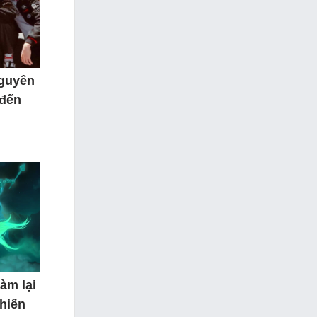
nguyên
 đến
àm lại
hiến