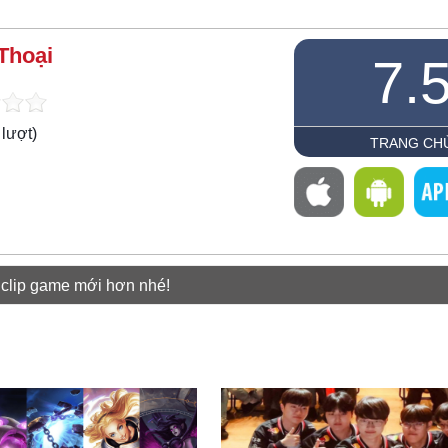
Thoại
7.
lượt)
TRANG CH
 clip game mới hơn nhé!