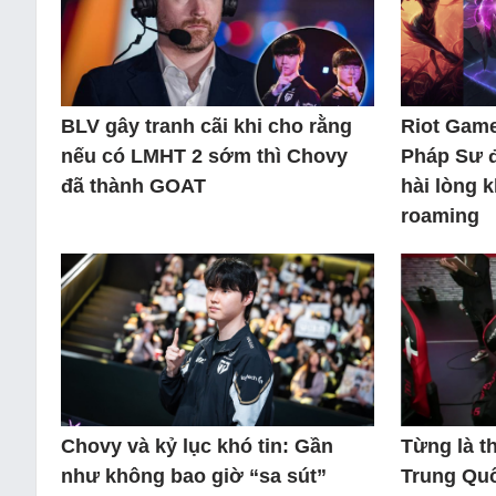
BLV gây tranh cãi khi cho rằng
Riot Game
nếu có LMHT 2 sớm thì Chovy
Pháp Sư 
đã thành GOAT
hài lòng 
roaming
Chovy và kỷ lục khó tin: Gần
Từng là 
như không bao giờ “sa sút”
Trung Quố