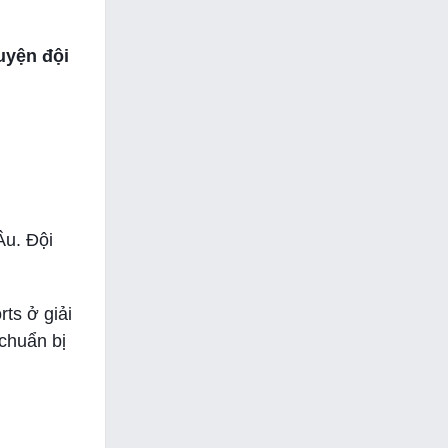
uyện đội
Âu. Đội
ts ở giải
chuẩn bị