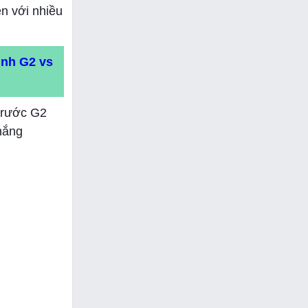
n với nhiều
ịnh G2 vs
 trước G2
hắng