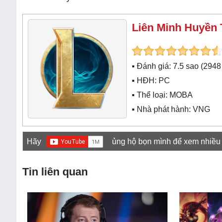
Liên Minh Huyền 
▪ Đánh giá:
7.5
sao (
2948
▪ HĐH:
PC
▪ Thể loại:
MOBA
▪ Nhà phát hành: VNG
Hãy
ủng hộ bọn mình để xem nhiều
Tin liên quan