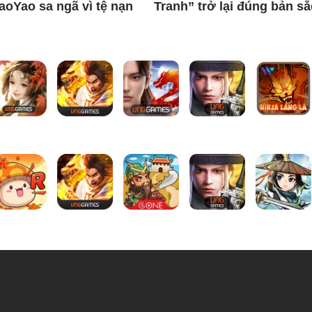
iaoYao sa ngã vì tệ nạn
Tranh” trở lại đúng bản sắ