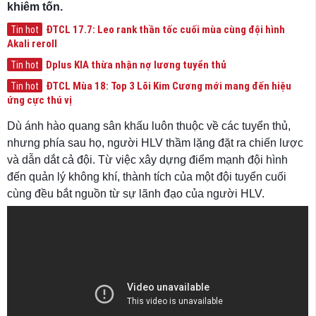
khiêm tốn.
ĐTCL 17.7: Leo rank thần tốc cuối mùa cùng đội hình
Tin hot
Akali reroll
Dplus KIA thừa nhận nợ lương tuyển thủ
Tin hot
ĐTCL Mùa 18: Top 3 Lõi Kim Cương mới mang đến hiệu
Tin hot
ứng cực thú vị
Dù ánh hào quang sân khấu luôn thuộc về các tuyển thủ,
nhưng phía sau họ, người HLV thầm lặng đặt ra chiến lược
và dẫn dắt cả đội. Từ việc xây dựng điểm mạnh đội hình
đến quản lý không khí, thành tích của một đội tuyển cuối
cùng đều bắt nguồn từ sự lãnh đạo của người HLV.