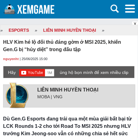
X
»
ESPORTS
»
LIÊN MINH HUYỀN THOẠI
»
HLV Kim hé lộ đối thủ đáng gờm ở MSI 2025, khiến
Gen.G bị “hủy diệt” trong đấu tập
nguyenht
| 25/06/2025 15:00
Hãy
ủng hộ bọn mình để xem nhiều clip
game mới hơn nhé!
LIÊN MINH HUYỀN THOẠI
MOBA | VNG
Dù Gen.G Esports đang trải qua một mùa giải bất bại từ
LCK Rounds 1-2 cho tới Road To MSI 2025 nhưng HLV
trưởng Kim Jeong-soo vẫn có những chia sẻ hết sức