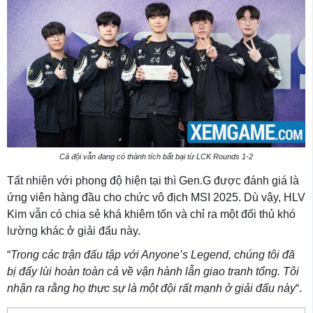
Cả đội vẫn đang có thành tích bất bại từ LCK Rounds 1-2
Tất nhiên với phong độ hiện tại thì Gen.G được đánh giá là
ứng viên hàng đầu cho chức vô địch MSI 2025. Dù vậy, HLV
Kim vẫn có chia sẻ khá khiêm tốn và chỉ ra một đối thủ khó
lường khác ở giải đấu này.
“
Trong các trận đấu tập với Anyone’s Legend, chúng tôi đã
bị đẩy lùi hoàn toàn cả về vận hành lẫn giao tranh tổng. Tôi
nhận ra rằng họ thực sự là một đội rất mạnh ở giải đấu này
“.