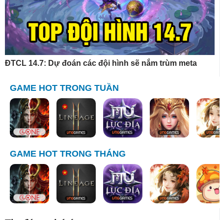
ĐTCL 14.7: Dự đoán các đội hình sẽ nắm trùm meta
GAME HOT TRONG TUẦN
GAME HOT TRONG THÁNG