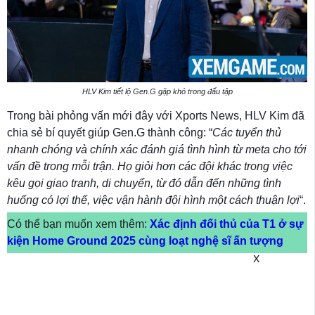
HLV Kim tiết lộ Gen.G gặp khó trong đấu tập
Trong bài phỏng vấn mới đây với Xports News, HLV Kim đã
chia sẻ bí quyết giúp Gen.G thành công: “
Các tuyển thủ
nhanh chóng và chính xác đánh giá tình hình từ meta cho tới
vấn đề trong mỗi trận. Họ giỏi hơn các đội khác trong việc
kêu gọi giao tranh, di chuyển, từ đó dẫn đến những tình
huống có lợi thế, việc vận hành đội hình một cách thuận lợi
“.
Có thể bạn muốn xem thêm:
Xác định đối thủ của T1 ở sự
kiện Home Ground 2025 cùng loạt nghệ sĩ ấn tượng
X