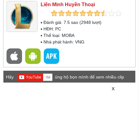
Liên Minh Huyền Thoại
▪ Đánh giá:
7.5
sao (
2948
lượt)
▪ HĐH:
PC
▪ Thể loại:
MOBA
▪ Nhà phát hành: VNG
Hãy
ủng hộ bọn mình để xem nhiều clip
game mới hơn nhé!
X