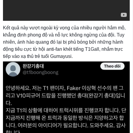
Kết quả này vượt ngoài kỳ vọng của nhiều người hâm mộ,
khẳng định phong độ và nỗ lực không ngừng của đội. Tuy
nhiên, ánh hào quang đó lại bị phủ bóng bởi những hành
động tiêu cực từ hội anti-fan khét tiếng T1Gall, nhắm trực
tiếp vào xạ thủ trẻ tuổi Gumayusi.