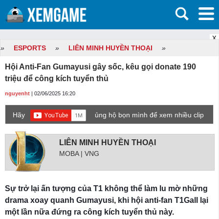
X
»
ESPORTS
»
LIÊN MINH HUYỀN THOẠI
»
Hội Anti-Fan Gumayusi gây sốc, kêu gọi donate 190
triệu để công kích tuyển thủ
nguyenht
| 02/06/2025 16:20
Hãy
ủng hộ bọn mình để xem nhiều clip
game mới hơn nhé!
LIÊN MINH HUYỀN THOẠI
MOBA | VNG
Sự trở lại ấn tượng của T1 không thể làm lu mờ những
drama xoay quanh Gumayusi, khi hội anti-fan T1Gall lại
một lần nữa đứng ra công kích tuyển thủ này.