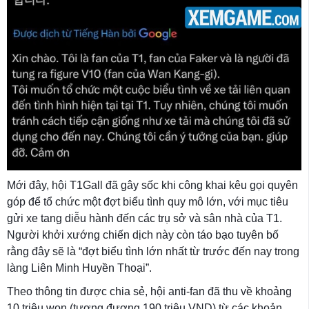
Mới đây, hội T1Gall đã gây sốc khi công khai kêu gọi quyên
góp để tổ chức một đợt biểu tình quy mô lớn, với mục tiêu
gửi xe tang diễu hành đến các trụ sở và sân nhà của T1.
Người khởi xướng chiến dịch này còn táo bạo tuyên bố
rằng đây sẽ là “đợt biểu tình lớn nhất từ trước đến nay trong
làng Liên Minh Huyền Thoại”.
Theo thông tin được chia sẻ, hội anti-fan đã thu về khoảng
10 triệu won (tương đương 190 triệu VND) từ các khoản