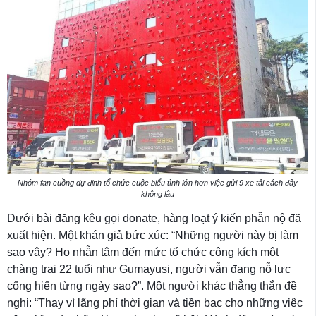
Nhóm fan cuồng dự định tổ chức cuộc biểu tình lớn hơn việc gửi 9 xe tải cách đây
không lâu
Dưới bài đăng kêu gọi donate, hàng loạt ý kiến phẫn nộ đã
xuất hiện. Một khán giả bức xúc: “Những người này bị làm
sao vậy? Họ nhẫn tâm đến mức tổ chức công kích một
chàng trai 22 tuổi như Gumayusi, người vẫn đang nỗ lực
cống hiến từng ngày sao?”. Một người khác thẳng thắn đề
nghị: “Thay vì lãng phí thời gian và tiền bạc cho những việc