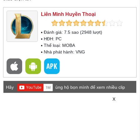
Liên Minh Huyền Thoại
▪ Đánh giá:
7.5
sao (
2948
lượt)
▪ HĐH:
PC
▪ Thể loại:
MOBA
▪ Nhà phát hành: VNG
Hãy
ủng hộ bọn mình để xem nhiều clip
game mới hơn nhé!
X