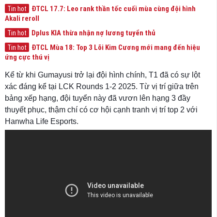
ĐTCL 17.7: Leo rank thần tốc cuối mùa cùng đội hình
Tin hot
Akali reroll
Dplus KIA thừa nhận nợ lương tuyển thủ
Tin hot
ĐTCL Mùa 18: Top 3 Lõi Kim Cương mới mang đến hiệu
Tin hot
ứng cực thú vị
Kể từ khi Gumayusi trở lại đội hình chính, T1 đã có sự lột
xác đáng kể tại LCK Rounds 1-2 2025. Từ vị trí giữa trên
bảng xếp hạng, đội tuyển này đã vươn lên hạng 3 đầy
thuyết phục, thậm chí có cơ hội cạnh tranh vị trí top 2 với
Hanwha Life Esports.