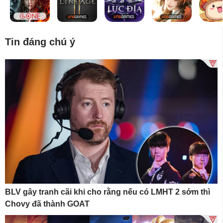
Tin đáng chú ý
BLV gây tranh cãi khi cho rằng nếu có LMHT 2 sớm thì
Chovy đã thành GOAT