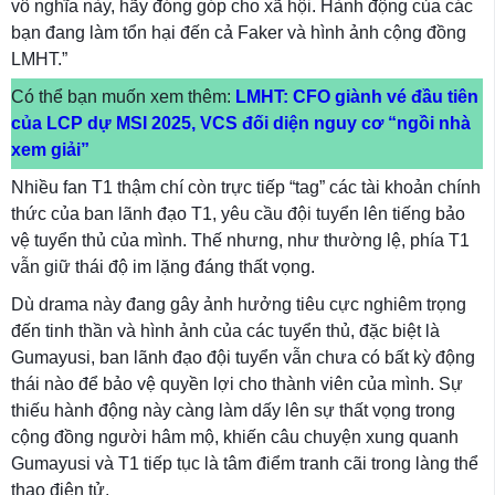
vô nghĩa này, hãy đóng góp cho xã hội. Hành động của các
bạn đang làm tổn hại đến cả Faker và hình ảnh cộng đồng
LMHT.”
Có thể bạn muốn xem thêm:
LMHT: CFO giành vé đầu tiên
của LCP dự MSI 2025, VCS đối diện nguy cơ “ngồi nhà
xem giải”
Nhiều fan T1 thậm chí còn trực tiếp “tag” các tài khoản chính
thức của ban lãnh đạo T1, yêu cầu đội tuyển lên tiếng bảo
vệ tuyển thủ của mình. Thế nhưng, như thường lệ, phía T1
vẫn giữ thái độ im lặng đáng thất vọng.
Dù drama này đang gây ảnh hưởng tiêu cực nghiêm trọng
đến tinh thần và hình ảnh của các tuyển thủ, đặc biệt là
Gumayusi, ban lãnh đạo đội tuyển vẫn chưa có bất kỳ động
thái nào để bảo vệ quyền lợi cho thành viên của mình. Sự
thiếu hành động này càng làm dấy lên sự thất vọng trong
cộng đồng người hâm mộ, khiến câu chuyện xung quanh
Gumayusi và T1 tiếp tục là tâm điểm tranh cãi trong làng thể
thao điện tử.