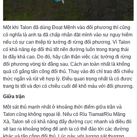
Một khi Talon đã dùng Đoạt Mệnh vào đối phương thì cũng
có nghĩa là anh ta đã chấp nhận đặt mình vào sự nguy hiểm
nếu có sự can thiệp từ tướng đi rừng đối phương. Vì Talon
có khả năng ép đối thủ tốt nên đường luôn trong trạng thái
bị đẩy khá cao. Do đó, hãy cẩn thận việc các tướng đi rừng
đối phương vòng từ đằng sau. Cách an toàn nhất là không
quá cố gắng tấn công đối thủ. Thay vào đó chỉ trao đổi chiêu
thức ngắn và rút về hợp lý. Điều quan trọng nhất là có được
trang bị tốt và đợi có chiêu cuối để khô máu với đối phương.
Giữa trận
Một sát thủ mạnh nhất ở khoảng thời điểm giữa trận và
Talon cũng không ngoại lệ. Nếu có Rìu Tiamat/Rìu Mãng
Xà, Talon sẽ có khả năng đẩy đường cực nhanh và điều đó
sẽ tạo ra khoảng trống để anh ta có thể đảo tới các đường
khác và tấn công đối thủ. Lúc này, với lượng sát thương