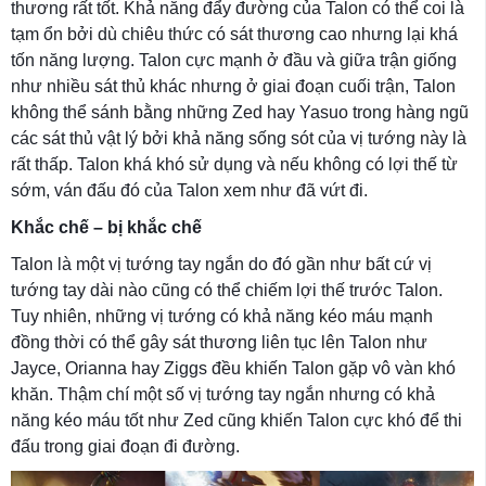
thương rất tốt. Khả năng đẩy đường của Talon có thể coi là
tạm ổn bởi dù chiêu thức có sát thương cao nhưng lại khá
tốn năng lượng. Talon cực mạnh ở đầu và giữa trận giống
như nhiều sát thủ khác nhưng ở giai đoạn cuối trận, Talon
không thể sánh bằng những Zed hay Yasuo trong hàng ngũ
các sát thủ vật lý bởi khả năng sống sót của vị tướng này là
rất thấp. Talon khá khó sử dụng và nếu không có lợi thế từ
sớm, ván đấu đó của Talon xem như đã vứt đi.
Khắc chế – bị khắc chế
Talon là một vị tướng tay ngắn do đó gần như bất cứ vị
tướng tay dài nào cũng có thể chiếm lợi thế trước Talon.
Tuy nhiên, những vị tướng có khả năng kéo máu mạnh
đồng thời có thể gây sát thương liên tục lên Talon như
Jayce, Orianna hay Ziggs đều khiến Talon gặp vô vàn khó
khăn. Thậm chí một số vị tướng tay ngắn nhưng có khả
năng kéo máu tốt như Zed cũng khiến Talon cực khó để thi
đấu trong giai đoạn đi đường.