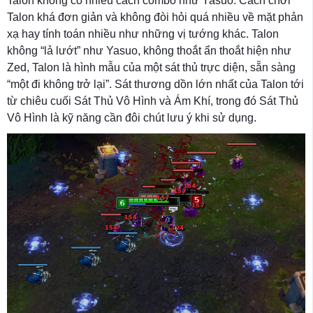
Talon không có nhiều cách combo như Yasuo. Cách chơi
Talon khá đơn giản và không đòi hỏi quá nhiều về mặt phản
xạ hay tính toán nhiều như những vị tướng khác. Talon
không “lả lướt” như Yasuo, không thoắt ẩn thoắt hiện như
Zed, Talon là hình mẫu của một sát thủ trực diện, sẵn sàng
“một đi không trở lại”. Sát thương dồn lớn nhất của Talon tới
từ chiêu cuối Sát Thủ Vô Hình và Ám Khí, trong đó Sát Thủ
Vô Hình là kỹ năng cần đôi chút lưu ý khi sử dụng.