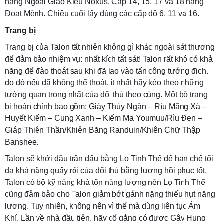
nâng Ngoại Giao Kiểu Noxus. Cấp 14, 15, 17 và 18 nâng
Đoạt Mệnh. Chiêu cuối lấy đúng các cấp độ 6, 11 và 16.
Trang bị
Trang bị của Talon tất nhiên không gì khác ngoài sát thương
để đảm bảo nhiệm vụ: nhất kích tất sát! Talon rất khó có khả
năng để đào thoát sau khi đã lao vào tấn công tướng địch,
do đó nếu đã không thể thoát, ít nhất hãy kéo theo những
tướng quan trọng nhất của đối thủ theo cùng. Một bộ trang
bị hoàn chỉnh bao gồm: Giày Thủy Ngân – Rìu Mãng Xà –
Huyết Kiếm – Cung Xanh – Kiếm Ma Youmuu/Rìu Đen –
Giáp Thiên Thần/Khiên Băng Randuin/Khiên Chữ Thập
Banshee.
Talon sẽ khởi đầu trận đấu bằng Lọ Tinh Thể để hạn chế tối
đa khả năng quấy rối của đối thủ bằng lượng hồi phục tốt.
Talon có bộ kỹ năng khá tốn năng lượng nên Lọ Tinh Thể
cũng đảm bảo cho Talon giảm bớt gánh nặng thiếu hụt năng
lương. Tuy nhiên, không nên vì thế mà dùng liên tục Ám
Khí. Lần về nhà đầu tiên, hãy cố gắng có được Gậy Hung