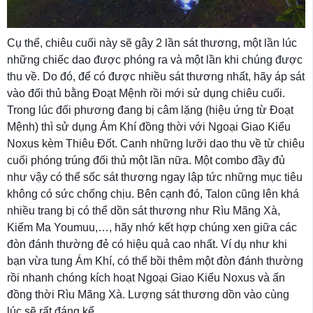
Cụ thể, chiêu cuối này sẽ gây 2 lần sát thương, một lần lúc
những chiếc dao được phóng ra và một lần khi chúng được
thu về. Do đó, để có được nhiều sát thương nhất, hãy áp sát
vào đối thủ bằng Đoạt Mệnh rồi mới sử dụng chiêu cuối.
Trong lúc đối phương đang bị câm lặng (hiệu ứng từ Đoạt
Mệnh) thì sử dụng Ám Khí đồng thời với Ngoại Giao Kiểu
Noxus kèm Thiêu Đốt. Canh những lưỡi dao thu về từ chiêu
cuối phóng trúng đối thủ một lần nữa. Một combo đầy đủ
như vậy có thể sốc sát thương ngay lập tức những mục tiêu
không có sức chống chịu. Bên cạnh đó, Talon cũng lên khá
nhiều trang bị có thể dồn sát thương như Rìu Mãng Xà,
Kiếm Ma Youmuu,…, hãy nhớ kết hợp chúng xen giữa các
đòn đánh thường đẻ có hiệu quả cao nhất. Ví dụ như khi
bạn vừa tung Ám Khí, có thể bồi thêm một đòn đánh thường
rồi nhanh chóng kích hoạt Ngoại Giao Kiểu Noxus và ấn
đồng thời Rìu Mãng Xà. Lượng sát thương dồn vào cùng
lúc sẽ rất đáng kể.