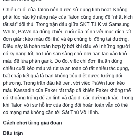
Chiêu cuối của Talon nên được sử dụng linh hoạt. Không
phải lúc nào kỹ năng này của Talon cũng dùng để “nhất kích
tất sát” đối thủ. Trong trận đấu giữa SKT T1 K và Samsung
White, PaWn đã dùng chiêu cuối của mình với mục đích rất
đơn giản: kéo máu đối thủ và ép chúng bị động tại đường.
Điều này là hoàn toàn hợp lý bởi khi đấu với những người
có kỹ năng tốt, họ luôn sẵn sàng chờ đợi bạn lao vào khô
máu để lừa phản gank. Do đó, việc chỉ đơn thuần dùng
chiêu cuối kéo máu và rút ra an toàn có rất nhiều tác dụng,
bất chấp kết quả là bạn không tiêu diệt được tướng đối
phương. Trong trận đấu kể trên, với việc PaWn luôn kéo
máu Kassadin của Faker rất thấp đã khiến Faker không thể
có khoảng trống để ăn lính và đảo đi các đường khác. Trong
khi Talon với sự hỗ trợ của đồng đội hoàn toàn vẫn có thể
có mạng mà không cần tới Sát Thủ Vô Hình.
Cách chơi từng giai đoạn
Đầu trận