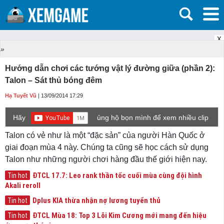
X
»
Hướng dẫn chơi các tướng vật lý đường giữa (phần 2):
Talon – Sát thủ bóng đêm
Hạ Tuyết Vũ
| 13/09/2014 17:29
Hãy
ủng hộ bọn mình để xem nhiều clip
game mới hơn nhé!
Talon có vẻ như là một “đặc sản” của người Hàn Quốc ở
giai đoạn mùa 4 này. Chúng ta cũng sẽ học cách sử dụng
Talon như những người chơi hàng đầu thế giới hiện nay.
ĐTCL 17.7: Leo rank thần tốc cuối mùa cùng đội hình
Tin hot
Akali reroll
Dplus KIA thừa nhận nợ lương tuyển thủ
Tin hot
ĐTCL Mùa 18: Top 3 Lõi Kim Cương mới mang đến hiệu
Tin hot