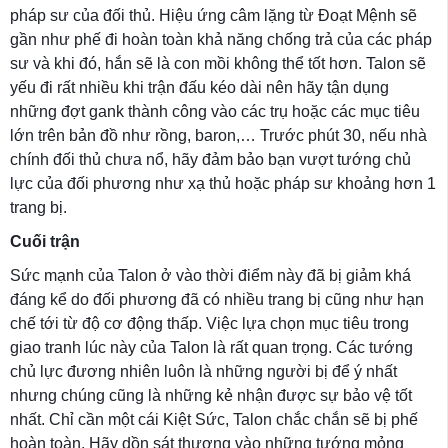
pháp sư của đối thủ. Hiệu ứng câm lặng từ Đoạt Mệnh sẽ
gần như phế đi hoàn toàn khả năng chống trả của các pháp
sư và khi đó, hắn sẽ là con mồi không thể tốt hơn. Talon sẽ
yếu đi rất nhiều khi trận đấu kéo dài nên hãy tận dụng
những đợt gank thành công vào các trụ hoặc các mục tiêu
lớn trên bản đồ như rồng, baron,… Trước phút 30, nếu nhà
chính đối thủ chưa nổ, hãy đảm bảo bạn vượt tướng chủ
lực của đối phương như xạ thủ hoặc pháp sư khoảng hơn 1
trang bị.
Cuối trận
Sức mạnh của Talon ở vào thời điểm này đã bị giảm khá
đáng kể do đối phương đã có nhiều trang bị cũng như hạn
chế tới từ độ cơ động thấp. Việc lựa chọn mục tiêu trong
giao tranh lúc này của Talon là rất quan trọng. Các tướng
chủ lực đương nhiên luôn là những người bị để ý nhất
nhưng chúng cũng là những kẻ nhận được sự bảo vệ tốt
nhất. Chỉ cần một cái Kiệt Sức, Talon chắc chắn sẽ bị phế
hoàn toàn. Hãy dồn sát thương vào những tướng mỏng