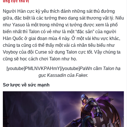
ứng cực thú vị
Người Hàn cực kỳ yêu thích đánh những sát thủ đường
giữa, đặc biệt là các tướng theo dạng sát thương vật lý. Nếu
như Yasuo là một trong những vị tướng được xem là phổ
biến nhất thì Talon có vẻ như là một “đặc sản” của người
Hàn Quốc ở giai đoạn mùa 4 này. Ở một vài khu vực khác,
chúng ta cũng có thể thấy một vài cá nhân tiêu biểu như
Voyboy của đội Curse sử dụng Talon cực tốt. Vậy chúng ta
cũng sẽ học cách chơi Talon như họ.
[youtube]PMLNVKPAHmY[/youtube]
PaWn cầm Talon hạ
gục Kassadin của Faker.
Sơ lược về sức mạnh