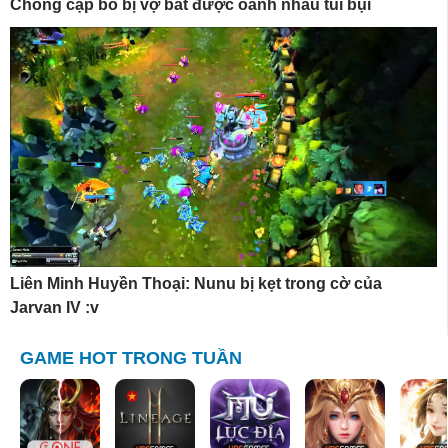
Chồng cặp bồ bị vợ bắt được oánh nhau túi bụi
Liên Minh Huyền Thoại: Nunu bị kẹt trong cờ của
Jarvan IV :v
GAME HOT TRONG TUẦN