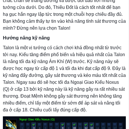
chắc chắn sẽ thắng đường và được đối đầu với những
tướng cửa dưới. Do đó, Thiêu Đốt là cách tốt nhất để bạn
hạ gục hắn ngay lập tức trong một chuỗi hợp chiêu đầy đủ.
Bạn không cảm thấy tự tin vào khả năng tính sát thương của
mình? Đừng nên lựa chọn Talon!
Hướng nâng kỹ năng
Talon là một vị tướng có cách chơi khá đồng nhất từ trước
tới nay. Kiểu tăng điểm phổ biến và hiệu quả nhất của Talon
là nâng tối đa kỹ năng Ám Khí (W) trước. Kỹ năng này sẽ
được học ngay từ cấp độ 1 và tối đa khi đạt cấp độ 9. Đây là
kỹ năng đẩy đường, gây sát thương và kéo máu tốt nhất của
Talon. Ngay sau đó sẽ học tối đa Ngoại Giao Kiểu Noxus
(Q) ở cấp 13 bởi kỹ năng này là kỹ năng gây ra rất nhiều sát
thương. Đoạt Mệnh không gây sát thương nên không tăng
nhiều điểm, chỉ lấy một điểm từ sớm để áp sát và nâng tối
đa ở cấp 18. Chiêu cuối lấy đúng cấp độ.