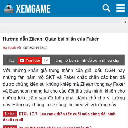
X
»
Hướng dẫn Zilean: Quân bài bí ẩn của Faker
Hạ Tuyết Vũ
| 06/08/2014 15:12
Hãy
ủng hộ bọn mình để xem nhiều clip
game mới hơn nhé!
Với những khán giả trung thành của giải đấu OGN hay
những fan hâm mộ SKT và Faker chắc chắn các bạn đã
được chứng kiến sự khủng khiếp mà Zilean trong tay Faker
và Easyhoon mang lại cho các đối thủ của mình, khiến cho
những lượt cấm sau đó luôn phải dành chỗ cho vị tướng
này. Hôm nay chúng ta sẽ cùng tìm hiểu về vị tướng này.
ĐTCL 17.7: Leo rank thần tốc cuối mùa cùng đội hình
Tin hot
Akali reroll