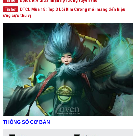
Dplus KIA thừa nhận nợ lương tuyển thủ
Tin hot
ĐTCL Mùa 18: Top 3 Lõi Kim Cương mới mang đến hiệu
Tin hot
ứng cực thú vị
THÔNG SỐ CƠ BẢN