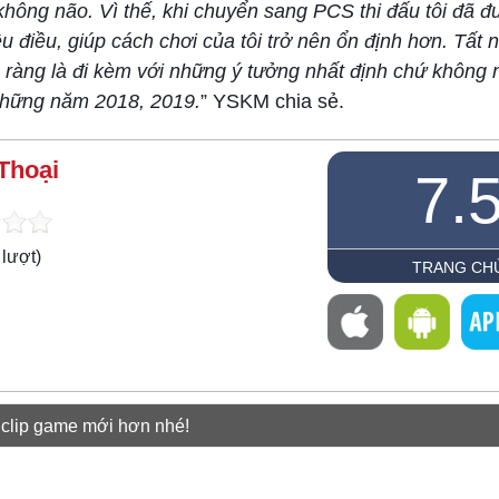
ất không não. Vì thế, khi chuyển sang PCS thi đấu tôi đã 
ều điều, giúp cách chơi của tôi trở nên ổn định hơn. Tất n
õ ràng là đi kèm với những ý tưởng nhất định chứ không 
 những năm 2018, 2019.
” YSKM chia sẻ.
Thoại
7.
lượt)
TRANG CH
 clip game mới hơn nhé!