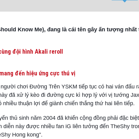
hould Know Me), đang là cái tên gây ấn tượng nhất 
ùng đội hình Akali reroll
mang đến hiệu ứng cực thú vị
 người chơi Đường Trên YSKM tiếp tục có hai ván đấu r
y đã xử lý kèo đi đường cực kì hợp lý với vị tướng Jax
nhiều thuận lợi để giành chiến thắng thứ hai liên tiếp.
ển thủ sinh năm 2004 đã khiến cộng đồng phải đặc biệt
nh diễn này được nhiều fan iG liên tưởng đến TheShy tr
eShy Hong kong”.