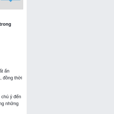
trong
ất ấn
, đồng thời
 chú ý đến
ong những