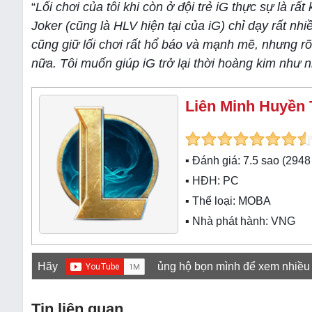
“
Lối chơi của tôi khi còn ở đội trẻ iG thực sự là r
Joker (cũng là HLV hiện tại của iG) chỉ dạy rất nhi
cũng giữ lối chơi rất hổ báo và mạnh mẽ, nhưng r
nữa. Tôi muốn giúp iG trở lại thời hoàng kim như
Liên Minh Huyền 
▪ Đánh giá:
7.5
sao (
2948
▪ HĐH:
PC
▪ Thể loại:
MOBA
▪ Nhà phát hành: VNG
Hãy
ủng hộ bọn mình để xem nhiều
Tin liên quan