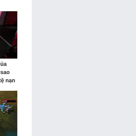
của
 sao
tệ nạn