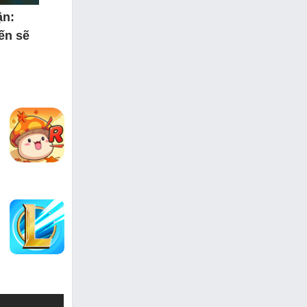
ận:
ến sẽ