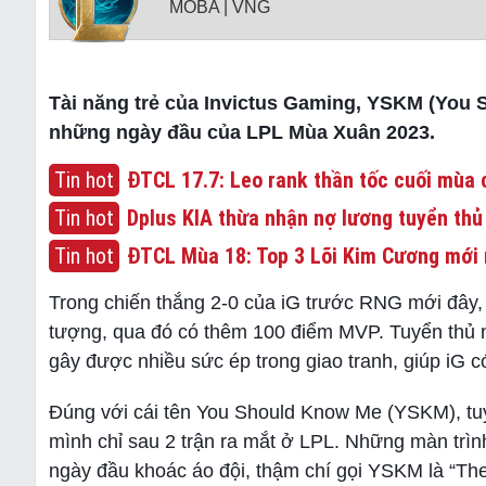
MOBA | VNG
Tài năng trẻ của Invictus Gaming, YSKM (You S
những ngày đầu của LPL Mùa Xuân 2023.
Tin hot
ĐTCL 17.7: Leo rank thần tốc cuối mùa c
Tin hot
Dplus KIA thừa nhận nợ lương tuyển thủ
Tin hot
ĐTCL Mùa 18: Top 3 Lõi Kim Cương mới 
Trong chiến thắng 2-0 của iG trước RNG mới đây,
tượng, qua đó có thêm 100 điểm MVP. Tuyển thủ nà
gây được nhiều sức ép trong giao tranh, giúp iG có 
Đúng với cái tên You Should Know Me (YSKM), tuy
mình chỉ sau 2 trận ra mắt ở LPL. Những màn trì
ngày đầu khoác áo đội, thậm chí gọi YSKM là “Th