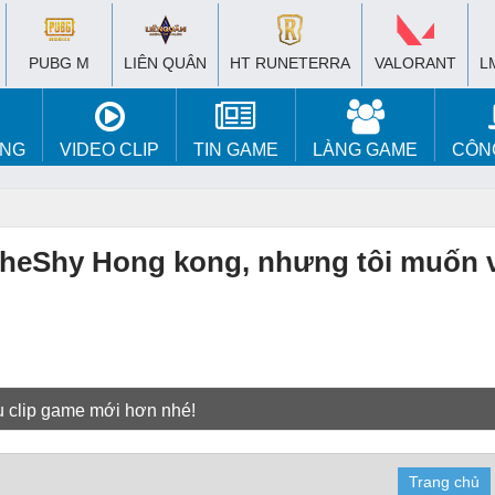
PUBG M
LIÊN QUÂN
HT RUNETERRA
VALORANT
L
ÚNG
VIDEO CLIP
TIN GAME
LÀNG GAME
CÔN
 TheShy Hong kong, nhưng tôi muốn 
u clip game mới hơn nhé!
Trang chủ