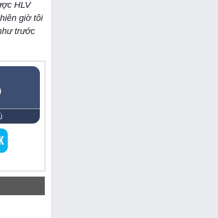
được HLV
hiên giờ tôi
như trước
5
Ủ