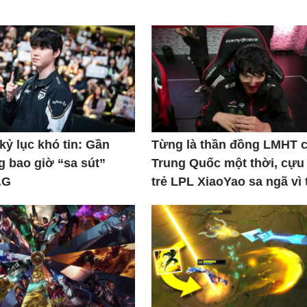
kỷ lục khó tin: Gần
Từng là thần đồng LMHT 
 bao giờ “sa sút”
Trung Quốc một thời, cựu
.G
trẻ LPL XiaoYao sa ngã vì 