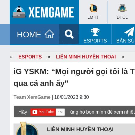
LMHT
ĐTCL
HOME
ESPORTS
BẮN S
»
ESPORTS
»
LIÊN MINH HUYỀN THOẠI
»
iG YSKM: “Mọi người gọi tôi là
qua cả anh ấy”
Team XemGame
| 18/01/2023 9:30
Hãy
ủng hộ bọn mình để xem nhiề
LIÊN MINH HUYỀN THOẠI