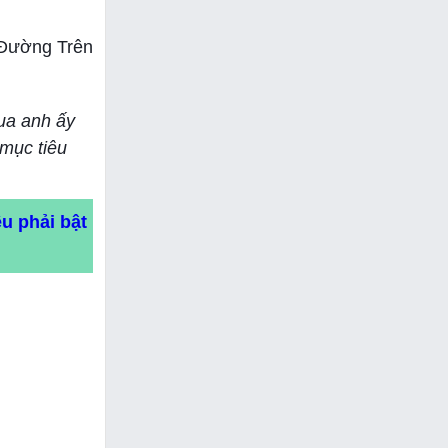
ủ Đường Trên
ua anh ấy
 mục tiêu
u phải bật