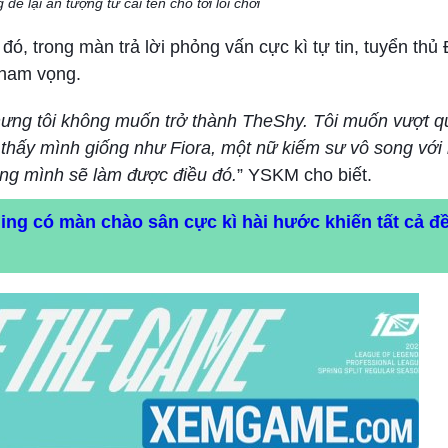
 lại ấn tượng từ cái tên cho tới lối chơi
, trong màn trả lời phỏng vấn cực kì tự tin, tuyển th
tham vọng.
hưng tôi không muốn trở thành TheShy. Tôi muốn vượt q
m thấy mình giống như Fiora, một nữ kiếm sư vô song với
ằng mình sẽ làm được điều đó.
” YSKM cho biết.
ng có màn chào sân cực kì hài hước khiến tất cả đề