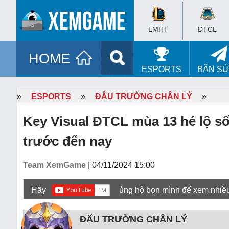
LMHT
ĐTCL
HOME
ESPORTS
BẮN S
»
ESPORTS
»
ĐẤU TRƯỜNG CHÂN LÝ
»
Key Visual ĐTCL mùa 13 hé lộ s
trước đến nay
Team XemGame
| 04/11/2024 15:00
Hãy
ủng hộ bọn mình để xem nhiề
ĐẤU TRƯỜNG CHÂN LÝ