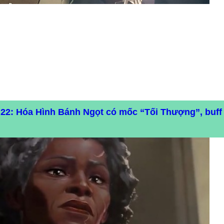
22: Hóa Hình Bánh Ngọt có mốc “Tối Thượng”, buff 