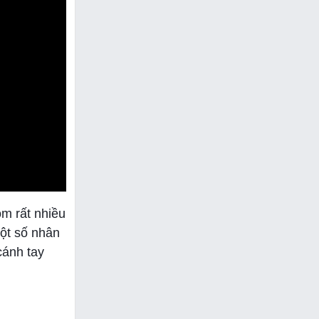
m rất nhiều
ột số nhân
cánh tay