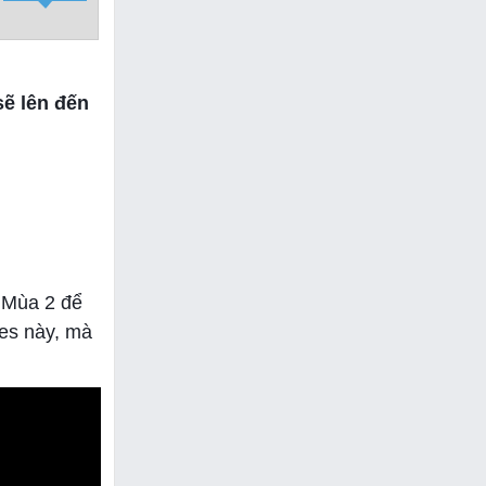
sẽ lên đến
e Mùa 2 để
es này, mà