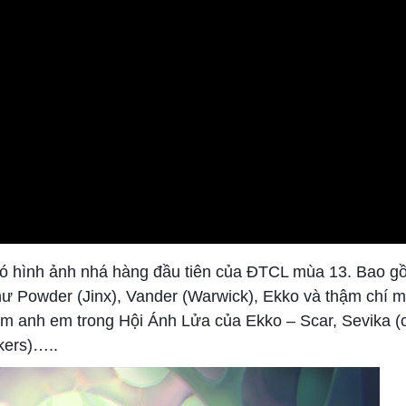
 có hình ảnh nhá hàng đầu tiên của ĐTCL mùa 13. Bao gồ
hư Powder (Jinx), Vander (Warwick), Ekko và thậm chí m
m anh em trong Hội Ánh Lửa của Ekko – Scar, Sevika (
kers)…..