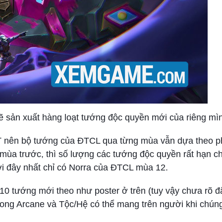
sẽ sản xuất hàng loạt tướng độc quyền mới của riêng mì
T nên bộ tướng của ĐTCL qua từng mùa vẫn dựa theo p
 mùa trước, thì số lượng các tướng độc quyền rất hạn c
ới đây nhất chỉ có Norra của ĐTCL mùa 12.
10 tướng mới theo như poster ở trên (tuy vậy chưa rõ đ
trong Arcane và Tộc/Hệ có thể mang trên người khi chún