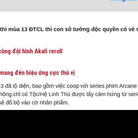
thì mùa 13 ĐTCL thì con số tướng độc quyền có vẻ 
ùng đội hình Akali reroll
mang đến hiệu ứng cực thú vị
3 đã lộ diện, bao gồm việc coop với series phim Arcan
hông chỉ có Tộc/Hệ Linh Thú được lấy cảm hứng từ seri
 sẽ đổ bộ vào cờ nhân phẩm.