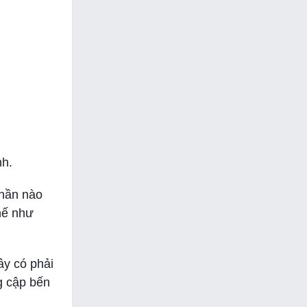
nh.
hần nào
hế như
ây có phải
g cập bến