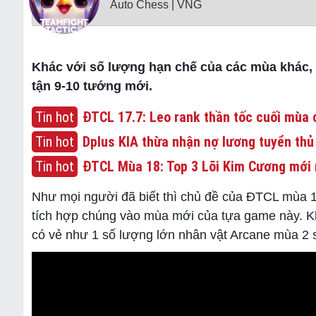
Auto Chess | VNG
Khác với số lượng hạn chế của các mùa khác, 
tận 9-10 tướng mới.
Tin hot
ĐTCL 17.7: Leo rank thần tốc cuối mùa c
Tin hot
Dplus KIA thừa nhận nợ lương tuyển thủ
Tin hot
ĐTCL Mùa 18: Top 3 Lõi Kim Cương mới 
Như mọi người đã biết thì chủ đề của ĐTCL mùa 1
tích hợp chúng vào mùa mới của tựa game này. K
có vẻ như 1 số lượng lớn nhân vật Arcane mùa 2