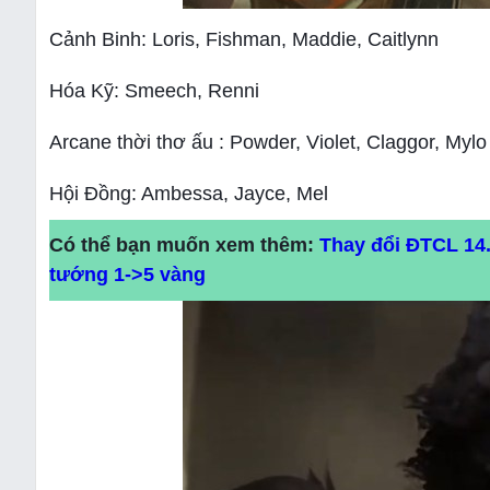
Cảnh
Binh: Loris, Fishman, Maddie, Caitlynn
Hóa Kỹ: Smeech, Renni
Arcane thời thơ ấu : Powder, Violet, Claggor, Mylo
Hội Đồng: Ambessa, Jayce, Mel
Có thể bạn muốn xem thêm:
Thay đổi ĐTCL 14.
tướng 1->5 vàng