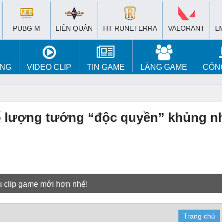
PUBG M
LIÊN QUÂN
HT RUNETERRA
VALORANT
L
ÚNG
VIDEO CLIP
TIN GAME
LÀNG GAME
CÔN
ố lượng tướng “độc quyền” khủng nh
u clip game mới hơn nhé!
Trang chủ