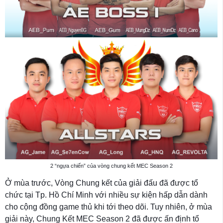
2 “ngựa chiến” của vòng chung kết MEC Season 2
Ở mùa trước, Vòng Chung kết của giải đấu đã được tổ
chức tại Tp. Hồ Chí Minh với nhiều sự kiện hấp dẫn dành
cho cộng đồng game thủ khi tới theo dõi. Tuy nhiên, ở mùa
giải này, Chung Kết MEC Season 2 đã được ấn định tổ