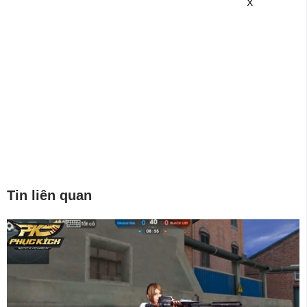
X
Tin liên quan