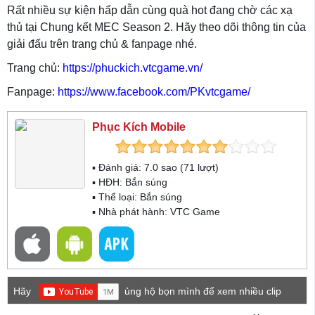
Rất nhiều sự kiện hấp dẫn cùng quà hot đang chờ các xạ
thủ tại Chung kết MEC Season 2. Hãy theo dõi thông tin của
giải đấu trên trang chủ & fanpage nhé.
Trang chủ:
https://phuckich.vtcgame.vn/
Fanpage:
https://www.facebook.com/PKvtcgame/
Phục Kích Mobile
▪ Đánh giá:
7.0
sao (
71
lượt)
▪ HĐH:
Bắn súng
▪ Thể loại:
Bắn súng
▪ Nhà phát hành: VTC Game
Hãy
ủng hộ bọn mình để xem nhiều clip
game mới hơn nhé!