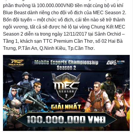
phần thưởng là 100.000.000VNĐ tiền mặt cùng bộ vũ khí
Blue Beast dành riêng cho đội vô địch của MEC Season 2.
Bốn đội tuyển – một chức vô địch, cái tên nào sẽ trở thành
ngôi vương, tất cả sẽ được hé lộ tại vòng Chung Kết MEC
Season 2 diễn ra trong ngày 12/11/2017 tại Sảnh Orchid –
Tầng 1, khách sạn TTC Premium Cần Thơ, số 02 Hai Bà
Trưng, P.Tân An, Q.Ninh Kiều, Tp.Cần Thơ.