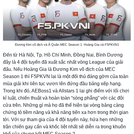
Đương Kim vô địch và Á Quân MEC Season 1: Hoàng Gia và F5PKVN1
Đến từ Hà Nội, Tp. Hồ Chí Minh, Đồng Nai, Bình Dương
đây là 4 đội tuyển đã xuất sắc nhất vòng League của giải
đấu. Nếu Hoàng Gia là Đương Kim vô địch của MEC
Season 1 thì F5PKVN lại là một đối thủ đáng gờm của toàn
mùa giải khi liên tục vươn lên đứng đầu bảng xếp hạng.
Trong khi đó, AEBoss1 và Allstars 1 lại ghi điểm với lối chơi
kỉ luật, chiến thuật và hoàn toàn “sòng phẳng” với các đội
cửa trên. Những gì mà họ đã thể hiện tại vòng bảng càng
chứng tỏ tiềm năng và khả năng tiến xa hơn trong thời gian
tới. Với sự tham gia của 4 đội tuyển này, hứa hẹn những
trận chiến gay cấn và khốc liệt nhất sẽ diễn ra trong khuôn
khổ của chung kết MEC Season 2.