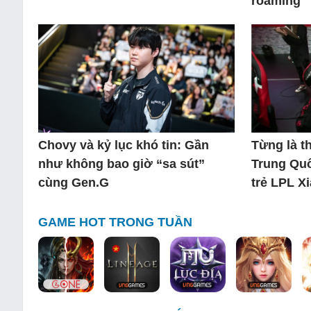
roaming
Chovy và kỷ lục khó tin: Gần
Từng là 
như không bao giờ “sa sút”
Trung Quố
cùng Gen.G
trẻ LPL X
GAME HOT TRONG TUẦN