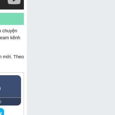
ò chuyện
tream kênh
ển mới. Theo
5
Ủ