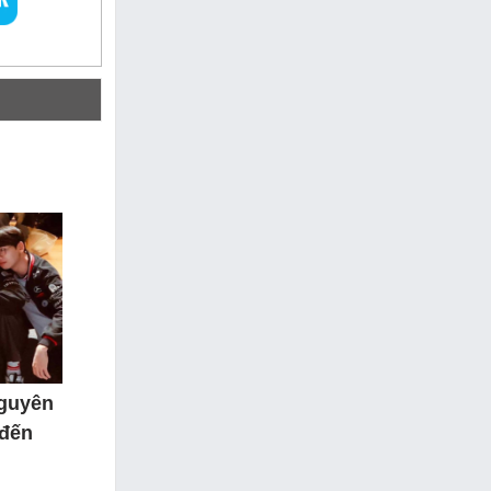
nguyên
 đến