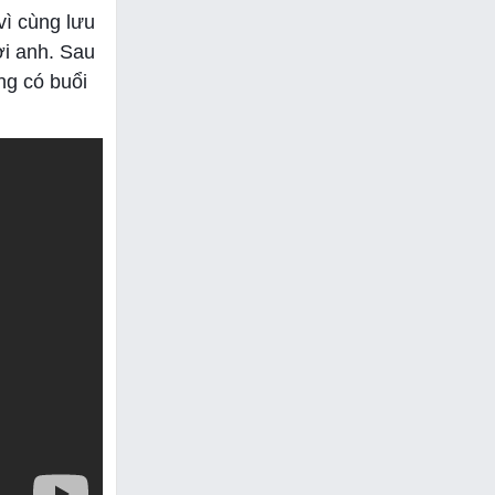
vì cùng lưu
ời anh. Sau
ng có buổi