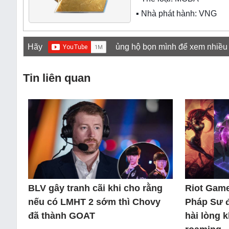
▪ Nhà phát hành: VNG
Hãy
ủng hộ bọn mình để xem nhiều
Tin liên quan
BLV gây tranh cãi khi cho rằng
Riot Game
nếu có LMHT 2 sớm thì Chovy
Pháp Sư 
đã thành GOAT
hài lòng 