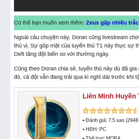
Có thể bạn muốn xem thêm:
Zeus gặp nhiều trắ
Ngoài câu chuyện này, Doran cũng livestream ch
thú vị. Sự góp mặt của tuyển thủ T1 này thực sự 
Deft tăng đột biến so với thường ngày.
Cũng theo Doran chia sẻ, tuyển thủ này dù đã gi
đó, cả đội vẫn đang trải qua kì nghỉ dài trước khi 
Liên Minh Huyền 
▪ Đánh giá:
7.5
sao (
2948
▪ HĐH:
PC
▪ Thể loại:
MOBA