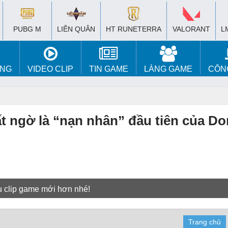
PUBG M
LIÊN QUÂN
HT RUNETERRA
VALORANT
L
ÚNG
VIDEO CLIP
TIN GAME
LÀNG GAME
CÔN
ất ngờ là “nạn nhân” đầu tiên của Do
u clip game mới hơn nhé!
Trang chủ