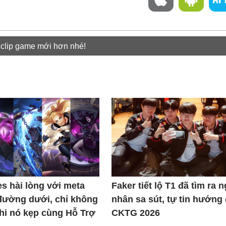
 clip game mới hơn nhé!
s hài lòng với meta
Faker tiết lộ T1 đã tìm ra 
đường dưới, chỉ không
nhân sa sút, tự tin hướng
khi nó kẹp cùng Hỗ Trợ
CKTG 2026