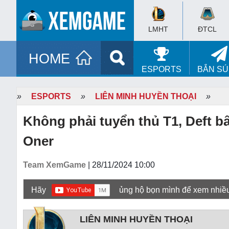
LMHT
ĐTCL
HOME
ESPORTS
BẮN S
»
ESPORTS
»
LIÊN MINH HUYỀN THOẠI
»
Không phải tuyển thủ T1, Deft b
Oner
Team XemGame
| 28/11/2024 10:00
Hãy
ủng hộ bọn mình để xem nhiề
LIÊN MINH HUYỀN THOẠI