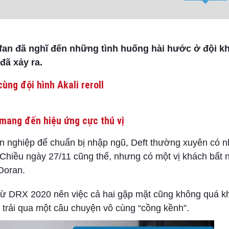
 fan đã nghĩ đến những tình huống hài hước ở đội kh
đã xảy ra.
ùng đội hình Akali reroll
mang đến hiệu ứng cực thú vị
ên nghiệp để chuẩn bị nhập ngũ, Deft thường xuyên có 
. Chiều ngày 27/11 cũng thế, nhưng có một vị khách bất 
 Doran.
 từ DRX 2020 nên việc cả hai gặp mặt cũng không quá k
 trải qua một câu chuyện vô cùng “cồng kềnh”.