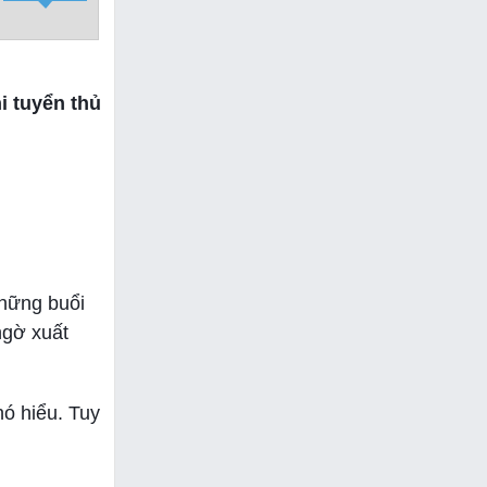
i tuyển thủ
những buổi
ngờ xuất
hó hiểu. Tuy