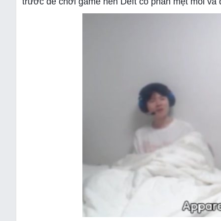
trước để chơi game nên Deft có phần mệt mỏi và đ