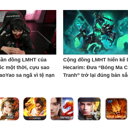
thần đồng LMHT của
Cộng đồng LMHT hiến kế l
c một thời, cựu sao
Hecarim: Đưa “Bóng Ma C
iaoYao sa ngã vì tệ nạn
Tranh” trở lại đúng bản sắ