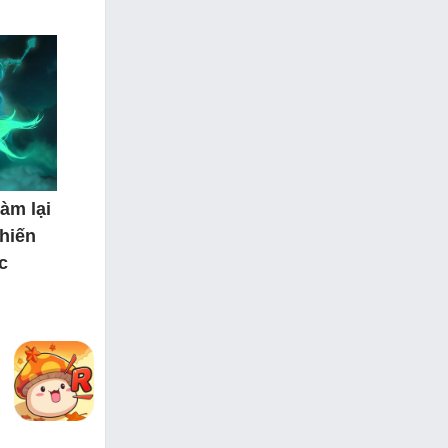
àm lại
hiến
c