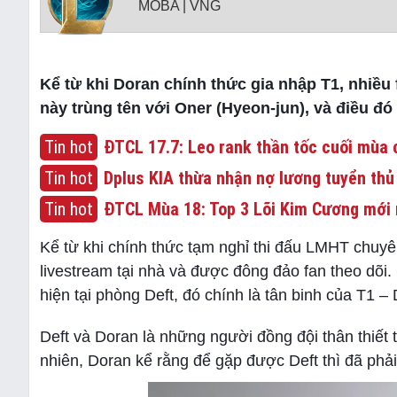
MOBA | VNG
Kể từ khi Doran chính thức gia nhập T1, nhiều
này trùng tên với Oner (Hyeon-jun), và điều đó 
Tin hot
ĐTCL 17.7: Leo rank thần tốc cuối mùa c
Tin hot
Dplus KIA thừa nhận nợ lương tuyển thủ
Tin hot
ĐTCL Mùa 18: Top 3 Lõi Kim Cương mới 
Kể từ khi chính thức tạm nghỉ thi đấu LMHT chuy
livestream tại nhà và được đông đảo fan theo dõi
hiện tại phòng Deft, đó chính là tân binh của T1 –
Deft và Doran là những người đồng đội thân thiết
nhiên, Doran kể rằng để gặp được Deft thì đã phải