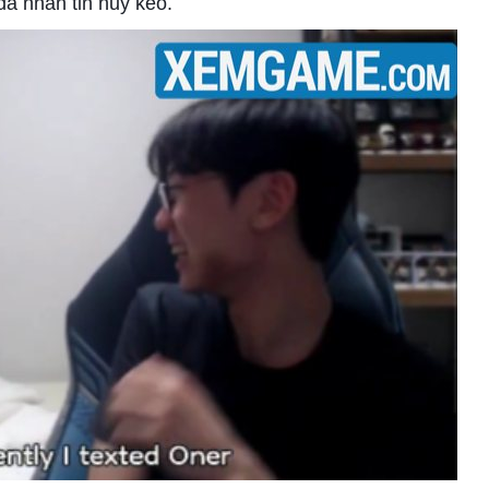
ã nhắn tin hủy kèo.