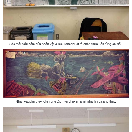
Sắc thái biểu cảm của nhân vật được Takeshi lột tả chân thực đến từng chi tiết.
Nhân vật phù thủy Kiki trong Dịch vụ chuyển phát nhanh của phù thủy.