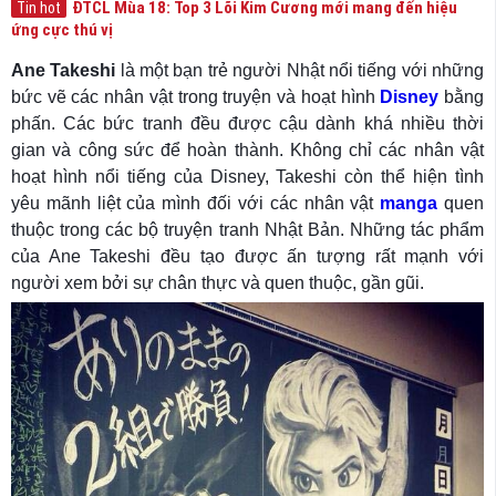
ĐTCL Mùa 18: Top 3 Lõi Kim Cương mới mang đến hiệu
Tin hot
ứng cực thú vị
Ane Takeshi
là một bạn trẻ người Nhật nổi tiếng với những
bức vẽ các nhân vật trong truyện và hoạt hình
Disney
bằng
phấn. Các bức tranh đều được cậu dành khá nhiều thời
gian và công sức để hoàn thành. Không chỉ các nhân vật
hoạt hình nổi tiếng của Disney, Takeshi còn thể hiện tình
yêu mãnh liệt của mình đối với các nhân vật
manga
quen
thuộc trong các bộ truyện tranh Nhật Bản. Những tác phẩm
của Ane Takeshi đều tạo được ấn tượng rất mạnh với
người xem bởi sự chân thực và quen thuộc, gần gũi.