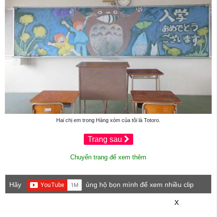
Hai chị em trong Hàng xóm của tôi là Totoro.
Trang sau
Chuyển trang để xem thêm
Hãy
ủng hộ bọn mình để xem nhiều clip
game mới hơn nhé!
X