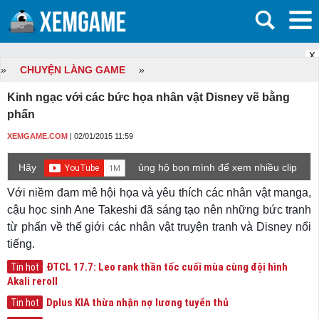
X
»
CHUYỆN LÀNG GAME
»
Kinh ngạc với các bức họa nhân vật Disney vẽ bằng
phấn
XEMGAME.COM
| 02/01/2015 11:59
Hãy
ủng hộ bọn mình để xem nhiều clip
game mới hơn nhé!
Với niềm đam mê hội họa và yêu thích các nhân vật manga,
cậu học sinh Ane Takeshi đã sáng tạo nên những bức tranh
từ phấn về thế giới các nhân vật truyện tranh và Disney nổi
tiếng.
ĐTCL 17.7: Leo rank thần tốc cuối mùa cùng đội hình
Tin hot
Akali reroll
Dplus KIA thừa nhận nợ lương tuyển thủ
Tin hot