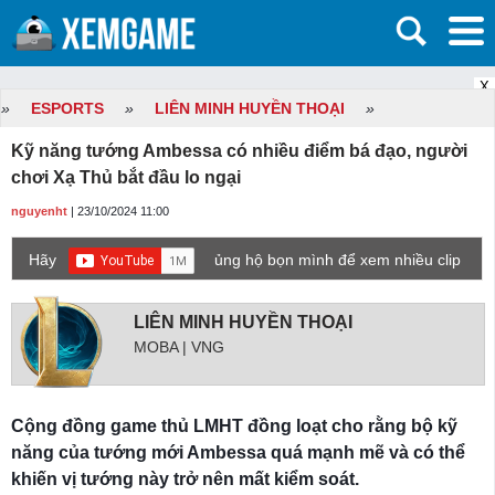
X
»
ESPORTS
»
LIÊN MINH HUYỀN THOẠI
»
Kỹ năng tướng Ambessa có nhiều điểm bá đạo, người
chơi Xạ Thủ bắt đầu lo ngại
nguyenht
| 23/10/2024 11:00
Hãy
ủng hộ bọn mình để xem nhiều clip
game mới hơn nhé!
LIÊN MINH HUYỀN THOẠI
MOBA | VNG
Cộng đồng game thủ LMHT đồng loạt cho rằng bộ kỹ
năng của tướng mới Ambessa quá mạnh mẽ và có thể
khiến vị tướng này trở nên mất kiểm soát.