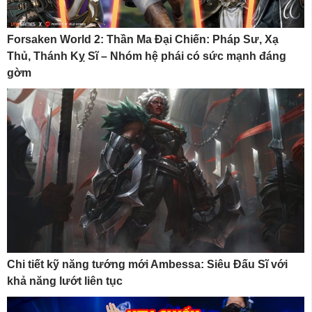
Forsaken World 2: Thần Ma Đại Chiến: Pháp Sư, Xạ
Thủ, Thánh Kỵ Sĩ – Nhóm hệ phái có sức mạnh đáng
gờm
Chi tiết kỹ năng tướng mới Ambessa: Siêu Đấu Sĩ với
khả năng lướt liên tục