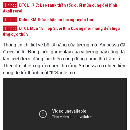
ĐTCL 17.7: Leo rank thần tốc cuối mùa cùng đội hình
Tin hot
Akali reroll
Dplus KIA thừa nhận nợ lương tuyển thủ
Tin hot
ĐTCL Mùa 18: Top 3 Lõi Kim Cương mới mang đến hiệu
Tin hot
ứng cực thú vị
Thông tin chi tiết về bộ kỹ năng của tướng mới Ambessa đã
được hé lộ. Đồng thời, gameplay của vị tướng này cũng đã
lần lượt được đăng tải khiến cộng đồng game thủ trầm trồ.
Theo đó, nhiều người chơi cho rằng Ambessa có nhiều tiềm
năng để trở thành một “K’Sante mới”.