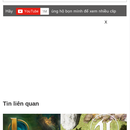
Hãy
ủng hộ bọn mình để xem nhiều clip
game mới hơn nhé!
X
Tin liên quan