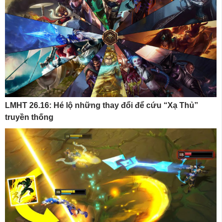
LMHT 26.16: Hé lộ những thay đổi để cứu “Xạ Thủ”
truyền thống