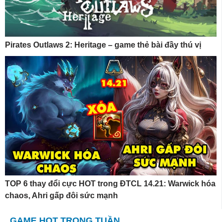
Pirates Outlaws 2: Heritage – game thẻ bài đầy thú vị
TOP 6 thay đổi cực HOT trong ĐTCL 14.21: Warwick hóa
chaos, Ahri gấp đôi sức mạnh
GAME HOT TRONG TUẦN