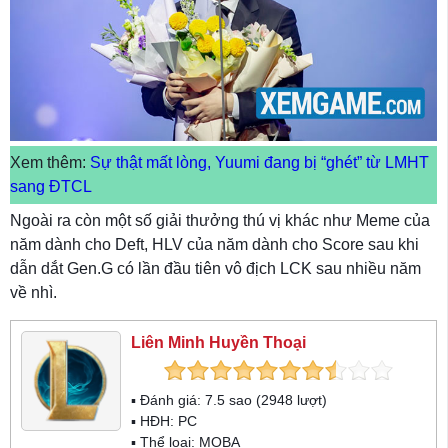
Xem thêm:
Sự thật mất lòng, Yuumi đang bị “ghét” từ LMHT
sang ĐTCL
Ngoài ra còn một số giải thưởng thú vị khác như Meme của
năm dành cho Deft, HLV của năm dành cho Score sau khi
dẫn dắt Gen.G có lần đầu tiên vô địch LCK sau nhiều năm
về nhì.
Liên Minh Huyền Thoại
▪ Đánh giá:
7.5
sao (
2948
lượt)
▪ HĐH:
PC
▪ Thể loại:
MOBA