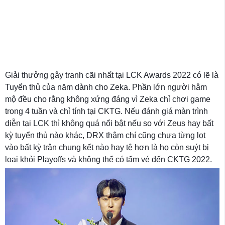
Giải thưởng gây tranh cãi nhất tại LCK Awards 2022 có lẽ là
Tuyển thủ của năm dành cho Zeka. Phần lớn người hâm
mộ đều cho rằng không xứng đáng vì Zeka chỉ chơi game
trong 4 tuần và chỉ tính tại CKTG. Nếu đánh giá màn trình
diễn tại LCK thì không quá nổi bật nếu so với Zeus hay bất
kỳ tuyển thủ nào khác, DRX thậm chí cũng chưa từng lọt
vào bất kỳ trận chung kết nào hay tệ hơn là họ còn suýt bị
loại khỏi Playoffs và không thể có tấm vé đến CKTG 2022.