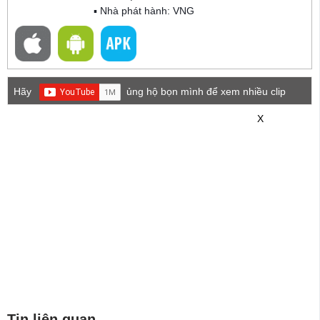
▪ Nhà phát hành: VNG
Hãy
ủng hộ bọn mình để xem nhiều clip
game mới hơn nhé!
X
Tin liên quan