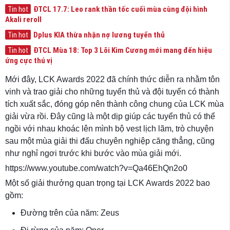
ĐTCL 17.7: Leo rank thần tốc cuối mùa cùng đội hình
Tin hot
Akali reroll
Dplus KIA thừa nhận nợ lương tuyển thủ
Tin hot
ĐTCL Mùa 18: Top 3 Lõi Kim Cương mới mang đến hiệu
Tin hot
ứng cực thú vị
Mới đây, LCK Awards 2022 đã chính thức diễn ra nhằm tôn
vinh và trao giải cho những tuyển thủ và đội tuyển có thành
tích xuất sắc, đóng góp nên thành công chung của LCK mùa
giải vừa rồi. Đây cũng là một dịp giúp các tuyển thủ có thể
ngồi với nhau khoác lên mình bộ vest lịch lãm, trò chuyện
sau một mùa giải thi đấu chuyên nghiệp căng thẳng, cũng
như nghỉ ngơi trước khi bước vào mùa giải mới.
https://www.youtube.com/watch?v=Qa46EhQn2o0
Một số giải thưởng quan trọng tại LCK Awards 2022 bao
gồm:
Đường trên của năm: Zeus