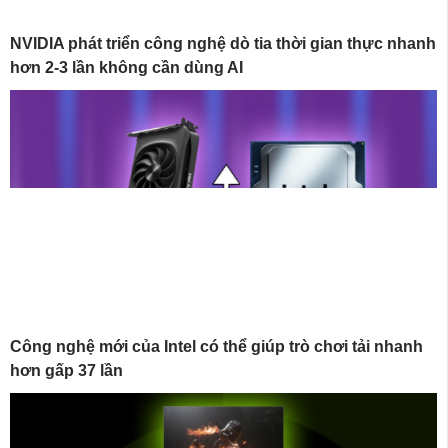
NVIDIA phát triển công nghệ dò tia thời gian thực nhanh
hơn 2-3 lần không cần dùng AI
Công nghệ mới của Intel có thể giúp trò chơi tải nhanh
hơn gấp 37 lần