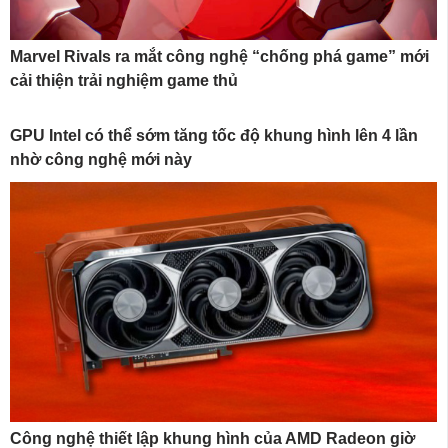
Marvel Rivals ra mắt công nghệ “chống phá game” mới
cải thiện trải nghiệm game thủ
GPU Intel có thể sớm tăng tốc độ khung hình lên 4 lần
nhờ công nghệ mới này
Công nghệ thiết lập khung hình của AMD Radeon giờ