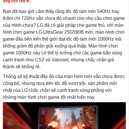
ứng cực thú vị
Bạn đã bao giờ cảm thấy rằng tốc độ làm mới 540Hz hay
thậm chí 720Hz vẫn chưa đủ nhanh cho nhu cầu chơi game
của mình chưa? LG đã có giải pháp cho game thủ, với màn
hình chơi game LG UltraGear 25G590B mới, màn hình chơi
game đầu tiên trên thế giới đạt tốc độ làm mới 1000Hz mà
không giảm độ phân giải xuống quá thấp. Màn hình chơi
game 1000Hz này có thể lý tưởng cho các game bắn súng
cạnh tranh như CS2 và Valorant, nhưng chắc chắn giá
thành sẽ không rẻ.
Thông số kỹ thuật đầy đủ của màn hình mới vẫn chưa được
công bố, nhưng dựa trên tốc độ vượt trội, sản phẩm mới
nhất của LG chắc chắn sẽ cạnh tranh sòng phẳng với
những màn hình chơi game tốt nhất hiện nay.