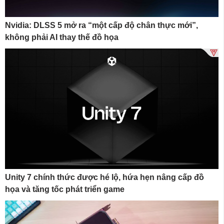
Nvidia: DLSS 5 mở ra “một cấp độ chân thực mới”,
không phải AI thay thế đồ họa
Unity 7 chính thức được hé lộ, hứa hẹn nâng cấp đồ
họa và tăng tốc phát triển game