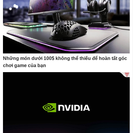
Những món dưới 100$ không thể thiếu để hoàn tất góc
chơi game của bạn