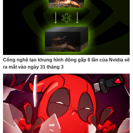
Công nghệ tạo khung hình động gấp 6 lần của Nvidia sẽ
ra mắt vào ngày 31 tháng 3