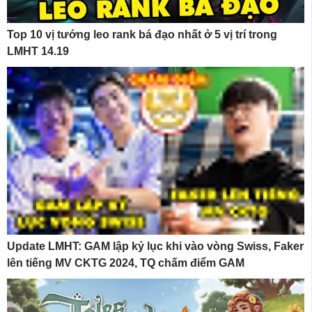
Top 10 vị tướng leo rank bá đạo nhất ở 5 vị trí trong
LMHT 14.19
Update LMHT: GAM lập kỷ lục khi vào vòng Swiss, Faker
lên tiếng MV CKTG 2024, TQ chấm điểm GAM