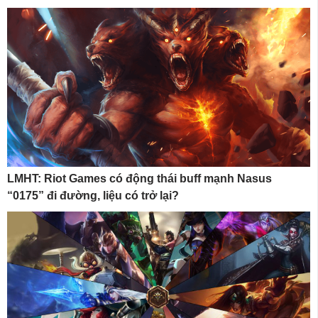
LMHT: Riot Games có động thái buff mạnh Nasus
“0175” đi đường, liệu có trở lại?