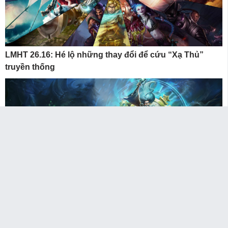
LMHT 26.16: Hé lộ những thay đổi để cứu “Xạ Thủ”
truyền thống
LMHT Cổ Điển mang lại sự hoài niệm cũng như những
“bất tiện” của thời xưa