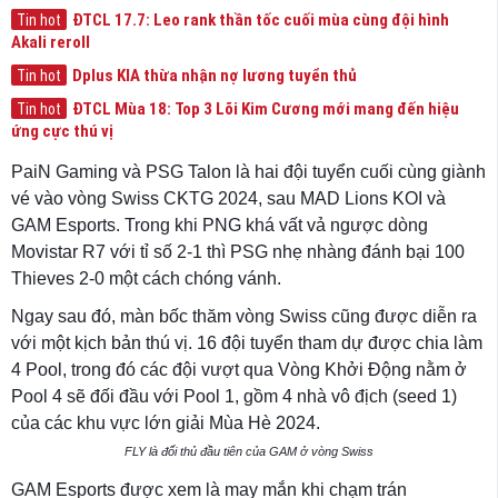
ĐTCL 17.7: Leo rank thần tốc cuối mùa cùng đội hình
Tin hot
Akali reroll
Dplus KIA thừa nhận nợ lương tuyển thủ
Tin hot
ĐTCL Mùa 18: Top 3 Lõi Kim Cương mới mang đến hiệu
Tin hot
ứng cực thú vị
PaiN Gaming và PSG Talon là hai đội tuyển cuối cùng giành
vé vào vòng Swiss CKTG 2024, sau MAD Lions KOI và
GAM Esports. Trong khi PNG khá vất vả ngược dòng
Movistar R7 với tỉ số 2-1 thì PSG nhẹ nhàng đánh bại 100
Thieves 2-0 một cách chóng vánh.
Ngay sau đó, màn bốc thăm vòng Swiss cũng được diễn ra
với một kịch bản thú vị. 16 đội tuyển tham dự được chia làm
4 Pool, trong đó các đội vượt qua Vòng Khởi Động nằm ở
Pool 4 sẽ đối đầu với Pool 1, gồm 4 nhà vô địch (seed 1)
của các khu vực lớn giải Mùa Hè 2024.
FLY là đối thủ đầu tiên của GAM ở vòng Swiss
GAM Esports được xem là may mắn khi chạm trán