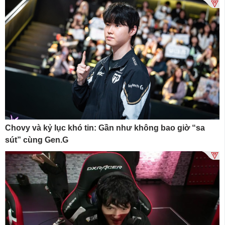
Chovy và kỷ lục khó tin: Gần như không bao giờ “sa
sút” cùng Gen.G