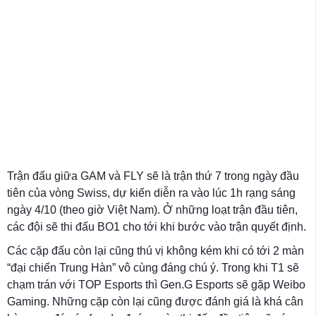
Trận đấu giữa GAM và FLY sẽ là trận thứ 7 trong ngày đầu
tiên của vòng Swiss, dự kiến diễn ra vào lúc 1h rạng sáng
ngày 4/10 (theo giờ Việt Nam). Ở những loạt trận đầu tiên,
các đội sẽ thi đấu BO1 cho tới khi bước vào trận quyết định.
Các cặp đấu còn lại cũng thú vị không kém khi có tới 2 màn
“đại chiến Trung Hàn” vô cùng đáng chú ý. Trong khi T1 sẽ
chạm trán với TOP Esports thì Gen.G Esports sẽ gặp Weibo
Gaming. Những cặp còn lại cũng được đánh giá là khá cân