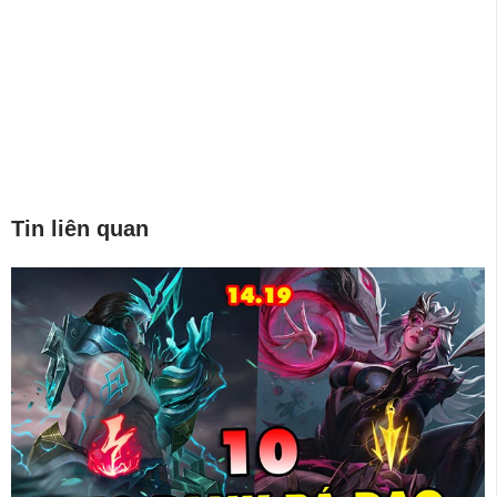
Tin liên quan