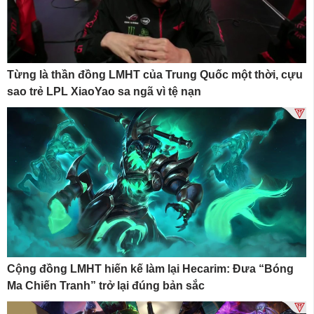
Từng là thần đồng LMHT của Trung Quốc một thời, cựu
sao trẻ LPL XiaoYao sa ngã vì tệ nạn
Cộng đồng LMHT hiến kế làm lại Hecarim: Đưa “Bóng
Ma Chiến Tranh” trở lại đúng bản sắc