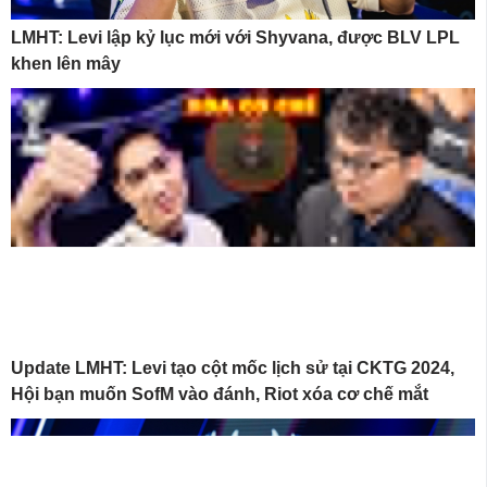
LMHT: Levi lập kỷ lục mới với Shyvana, được BLV LPL
khen lên mây
Update LMHT: Levi tạo cột mốc lịch sử tại CKTG 2024,
Hội bạn muốn SofM vào đánh, Riot xóa cơ chế mắt