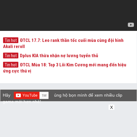
ĐTCL 17.7: Leo rank thần tốc cuối mùa cùng đội hình
Tin hot
Akali reroll
Dplus KIA thừa nhận nợ lương tuyển thủ
Tin hot
ĐTCL Mùa 18: Top 3 Lõi Kim Cương mới mang đến hiệu
Tin hot
ứng cực thú vị
Hãy
ủng hộ bọn mình để xem nhiều clip
game mới hơn nhé!
X