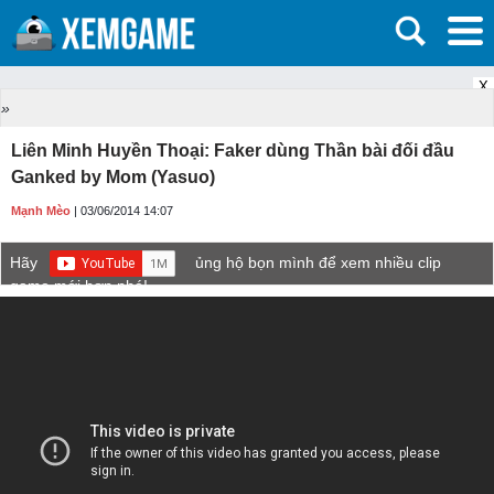
X
»
Liên Minh Huyền Thoại: Faker dùng Thần bài đối đầu
Ganked by Mom (Yasuo)
Mạnh Mèo
| 03/06/2014 14:07
Hãy
ủng hộ bọn mình để xem nhiều clip
game mới hơn nhé!