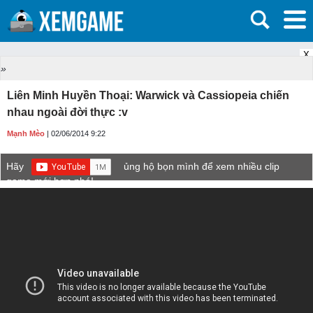
X
»
Liên Minh Huyền Thoại: Warwick và Cassiopeia chiến
nhau ngoài đời thực :v
Mạnh Mèo
| 02/06/2014 9:22
Hãy
ủng hộ bọn mình để xem nhiều clip
game mới hơn nhé!