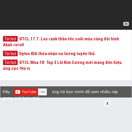
ĐTCL 17.7: Leo rank thần tốc cuối mùa cùng đội hình
Tin hot
Akali reroll
Dplus KIA thừa nhận nợ lương tuyển thủ
Tin hot
ĐTCL Mùa 18: Top 3 Lõi Kim Cương mới mang đến hiệu
Tin hot
ứng cực thú vị
Hãy
ủng hộ bọn mình để xem nhiều clip
game mới hơn nhé!
X