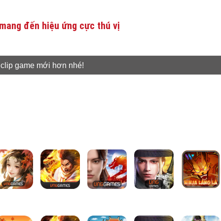
mang đến hiệu ứng cực thú vị
 clip game mới hơn nhé!