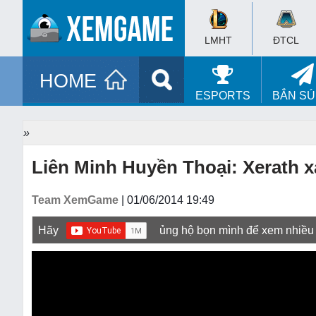
LMHT
ĐTCL
HOME
ESPORTS
BẮN S
»
Liên Minh Huyền Thoại: Xerath x
Team XemGame
| 01/06/2014 19:49
Hãy
ủng hộ bọn mình để xem nhiều