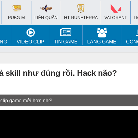
PUBG M
LIÊN QUÂN
HT RUNETERRA
VALORANT
L
ÚNG
VIDEO CLIP
TIN GAME
LÀNG GAME
CÔN
ả skill như đúng rồi. Hack não?
 clip game mới hơn nhé!