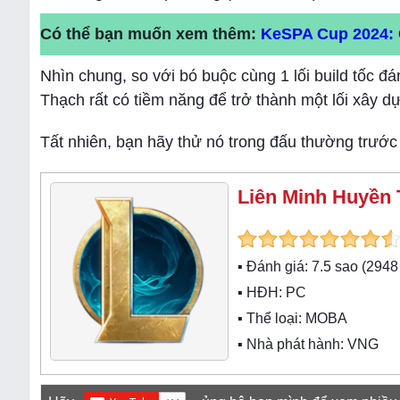
Có thể bạn muốn xem thêm:
KeSPA Cup 2024: G
Nhìn chung, so với bó buộc cùng 1 lối build tốc
Thạch rất có tiềm năng để trở thành một lối xây 
Tất nhiên, bạn hãy thử nó trong đấu thường trướ
Liên Minh Huyền 
▪ Đánh giá:
7.5
sao (
2948
▪ HĐH:
PC
▪ Thể loại:
MOBA
▪ Nhà phát hành: VNG