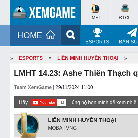
LMHT
ĐTCL
HOME
ESPORTS
BẮN S
»
ESPORTS
»
LIÊN MINH HUYỀN THOẠI
»
LMHT 14.23: Ashe Thiên Thạch qu
Team XemGame
| 29/11/2024 11:00
Hãy
ủng hộ bọn mình để xem nhiề
LIÊN MINH HUYỀN THOẠI
MOBA | VNG