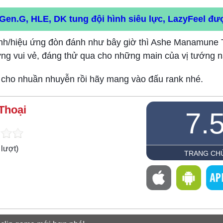
en.G, HLE, DK tung đội hình siêu lực, LazyFeel đư
 đánh/hiệu ứng đòn đánh như bây giờ thì Ashe Manamune 
dựng vui vẻ, đáng thử qua cho những main của vị tướng n
c cho nhuần nhuyễn rồi hãy mang vào đấu rank nhé.
Thoại
7.
lượt)
TRANG CH