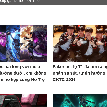
 clip game mới hơn nhé!
s hài lòng với meta
Faker tiết lộ T1 đã tìm ra 
đường dưới, chỉ không
nhân sa sút, tự tin hướng
khi nó kẹp cùng Hỗ Trợ
CKTG 2026