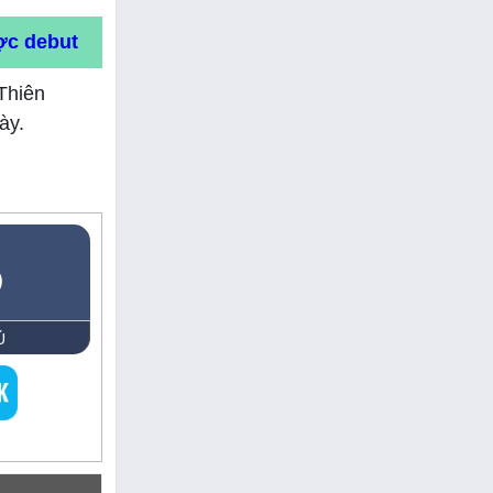
ợc debut
Thiên
ày.
5
Ủ