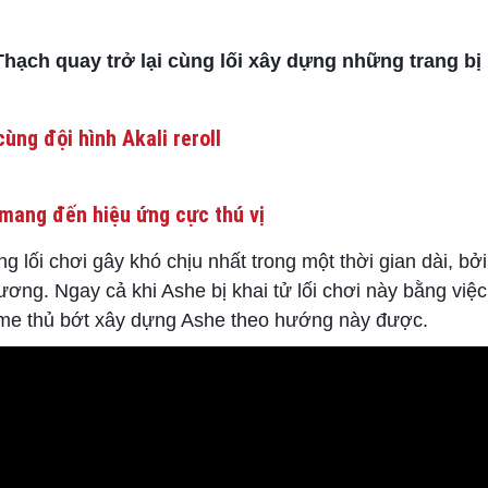
ạch quay trở lại cùng lối xây dựng những trang bị
ùng đội hình Akali reroll
mang đến hiệu ứng cực thú vị
 lối chơi gây khó chịu nhất trong một thời gian dài, bởi 
ơng. Ngay cả khi Ashe bị khai tử lối chơi này bằng việc 
ame thủ bớt xây dựng Ashe theo hướng này được.