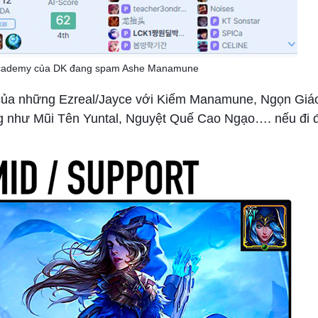
Academy của DK đang spam Ashe Manamune
 của những Ezreal/Jayce với Kiếm Manamune, Ngọn Giáo 
ờng như Mũi Tên Yuntal, Nguyệt Quế Cao Ngạo…. nếu đi