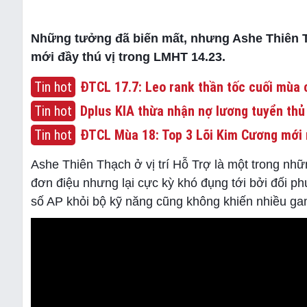
Những tưởng đã biến mất, nhưng Ashe Thiên Th
mới đầy thú vị trong LMHT 14.23.
Tin hot
ĐTCL 17.7: Leo rank thần tốc cuối mùa c
Tin hot
Dplus KIA thừa nhận nợ lương tuyển thủ
Tin hot
ĐTCL Mùa 18: Top 3 Lõi Kim Cương mới 
Ashe Thiên Thạch ở vị trí Hỗ Trợ là một trong những
đơn điệu nhưng lại cực kỳ khó đụng tới bởi đối phư
số AP khỏi bộ kỹ năng cũng không khiến nhiều g