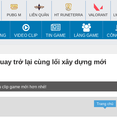
PUBG M
LIÊN QUÂN
HT RUNETERRA
VALORANT
L
ÚNG
VIDEO CLIP
TIN GAME
LÀNG GAME
CÔN
ay trở lại cùng lối xây dựng mới
u clip game mới hơn nhé!
Trang chủ