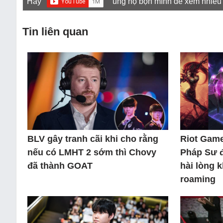
Hãy
ủng hộ bọn mình để xem nhiều
Tin liên quan
BLV gây tranh cãi khi cho rằng
Riot Game
nếu có LMHT 2 sớm thì Chovy
Pháp Sư 
đã thành GOAT
hài lòng 
roaming