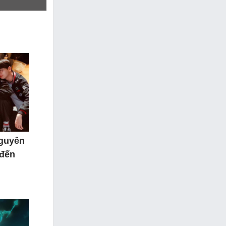
nguyên
 đến