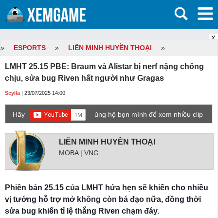
X
»
ESPORTS
»
LIÊN MINH HUYỀN THOẠI
»
LMHT 25.15 PBE: Braum và Alistar bị nerf nặng chống
chịu, sửa bug Riven hất người như Gragas
Scylla
| 23/07/2025 14:00
Hãy
ủng hộ bọn mình để xem nhiều clip
game mới hơn nhé!
LIÊN MINH HUYỀN THOẠI
MOBA | VNG
Phiên bản 25.15 của LMHT hứa hẹn sẽ khiến cho nhiều
vị tướng hỗ trợ mở không còn bá đạo nữa, đồng thời
sửa bug khiến tỉ lệ thắng Riven chạm đáy.