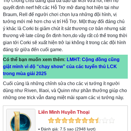
Trợ chống chịu đang quá bá đạo tại MSI vừa rồi, nên họ
quyết định nerf hết các Hỗ Trợ mở đang hot hiện tại như
Braum, Rell để người chơi chọn lựa những đội hình, vị
tướng mới mẻ hơn cho vị trí Hỗ Trợ. Một thay đổi đáng chú
ý khác là Corki bị giảm chút ít sát thương cơ bản nhưng sát
thương về late cũng ổn định hơn,do vậy rất có thể trong thời
gian tới Corki sẽ xuất hiện trở lại không ít trong các đội hình
đáng từ giữa đến cuối game.
Có thể bạn muốn xem thêm:
LMHT: Cộng đồng cũng
giật mình vì độ “chạy show” của các tuyển thủ LCK
trong mùa giải 2025
Cuối cùng là những chỉnh sửa cho các vị tướng ít người
dùng như Riven, Illaoi, và Quinn như phần thưởng giúp cho
những one trick vẫn đang miệt mài spam các vị tướng này.
Liên Minh Huyền Thoại
▪ Đánh giá:
7.5
sao (
2948
lượt)