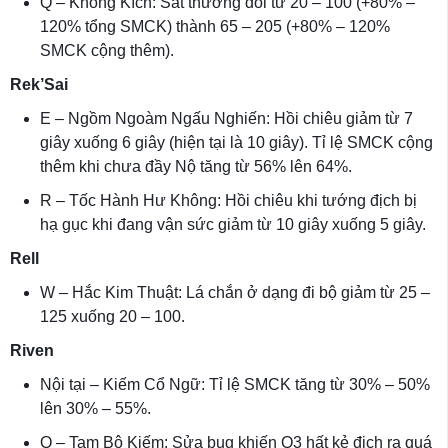
Q – Không Kích: Sát thương đổi từ 20 – 100 (+80% –
120% tổng SMCK) thành 65 – 205 (+80% – 120%
SMCK cộng thêm).
Rek’Sai
E – Ngồm Ngoàm Ngấu Nghiến: Hồi chiêu giảm từ 7
giây xuống 6 giây (hiện tại là 10 giây). Tỉ lệ SMCK cộng
thêm khi chưa đầy Nộ tăng từ 56% lên 64%.
R – Tốc Hành Hư Không: Hồi chiêu khi tướng địch bị
hạ gục khi đang vận sức giảm từ 10 giây xuống 5 giây.
Rell
W – Hắc Kim Thuật: Lá chắn ở dạng đi bộ giảm từ 25 –
125 xuống 20 – 100.
Riven
Nội tại – Kiếm Cổ Ngữ: Tỉ lệ SMCK tăng từ 30% – 50%
lên 30% – 55%.
Q – Tam Bộ Kiếm: Sửa bug khiến Q3 hất kẻ địch ra quá