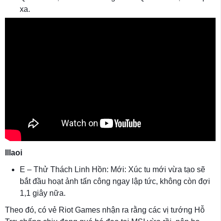
xa.
Illaoi
E – Thử Thách Linh Hồn: Mới: Xúc tu mới vừa tạo sẽ
bắt đầu hoạt ảnh tấn công ngay lập tức, không còn đợi
1,1 giây nữa.
Theo đó, có vẻ Riot Games nhận ra rằng các vị tướng Hỗ