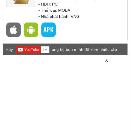
▪ HĐH:
PC
▪ Thể loại:
MOBA
▪ Nhà phát hành: VNG
Hãy
ủng hộ bọn mình để xem nhiều clip
game mới hơn nhé!
X