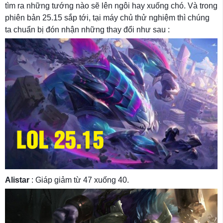
tìm ra những tướng nào sẽ lên ngôi hay xuống chó. Và trong
phiên bản 25.15 sắp tới, tại máy chủ thử nghiệm thì chúng
ta chuẩn bị đón nhận những thay đổi như sau :
Alistar
: Giáp giảm từ 47 xuống 40.