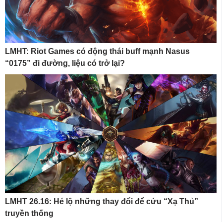
LMHT: Riot Games có động thái buff mạnh Nasus
“0175” đi đường, liệu có trở lại?
LMHT 26.16: Hé lộ những thay đổi để cứu “Xạ Thủ”
truyền thống