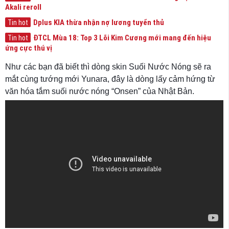
Akali reroll
Dplus KIA thừa nhận nợ lương tuyển thủ
Tin hot
ĐTCL Mùa 18: Top 3 Lõi Kim Cương mới mang đến hiệu
Tin hot
ứng cực thú vị
Như các bạn đã biết thì dòng skin Suối Nước Nóng sẽ ra
mắt cùng tướng mới Yunara, đây là dòng lấy cảm hứng từ
văn hóa tắm suối nước nóng “Onsen” của Nhật Bản.