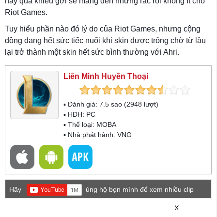
này quá khiêu gợi sẽ mang đến những rắc rối không ít cho
Riot Games.
Tuy hiểu phần nào đó lý do của Riot Games, nhưng cộng
đồng đang hết sức tiếc nuối khi skin được trông chờ từ lâu
lại trở thành một skin hết sức bình thường với Ahri.
Liên Minh Huyền Thoại
▪ Đánh giá:
7.5
sao (
2948
lượt)
▪ HĐH:
PC
▪ Thể loại:
MOBA
▪ Nhà phát hành: VNG
Hãy
ủng hộ bọn mình để xem nhiều clip
game mới hơn nhé!
X