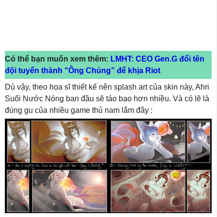
Có thể bạn muốn xem thêm:
LMHT: CEO Gen.G đổi tên
đội tuyển thành “Ông Chúng” để khịa Riot
Dù vậy, theo họa sĩ thiết kế nên splash art của skin này, Ahri
Suối Nước Nóng ban đầu sẽ táo bạo hơn nhiều. Và có lẽ là
đúng gu của nhiều game thủ nam lắm đây :