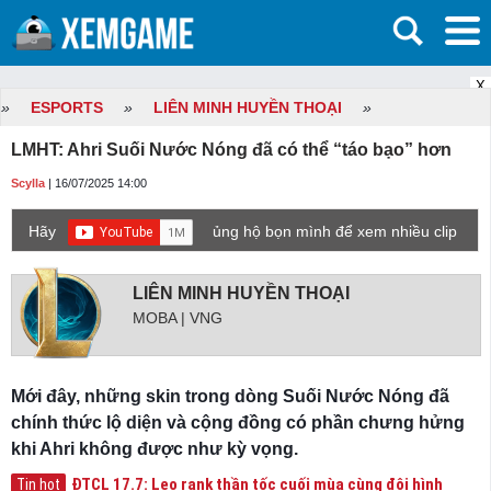
X
»
ESPORTS
»
LIÊN MINH HUYỀN THOẠI
»
LMHT: Ahri Suối Nước Nóng đã có thể “táo bạo” hơn
Scylla
| 16/07/2025 14:00
Hãy
ủng hộ bọn mình để xem nhiều clip
game mới hơn nhé!
LIÊN MINH HUYỀN THOẠI
MOBA | VNG
Mới đây, những skin trong dòng Suối Nước Nóng đã
chính thức lộ diện và cộng đồng có phần chưng hửng
khi Ahri không được như kỳ vọng.
ĐTCL 17.7: Leo rank thần tốc cuối mùa cùng đội hình
Tin hot