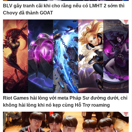
BLV gây tranh cãi khi cho rằng nếu có LMHT 2 sớm thì
Chovy đã thành GOAT
Riot Games hài lòng với meta Pháp Sư đường dưới, chỉ
không hài lòng khi nó kẹp cùng Hỗ Trợ roaming