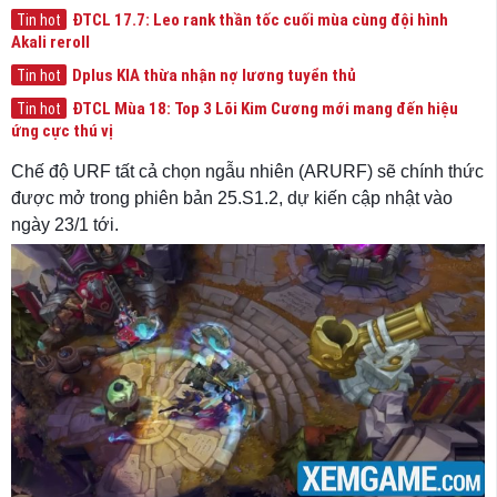
ĐTCL 17.7: Leo rank thần tốc cuối mùa cùng đội hình
Tin hot
Akali reroll
Dplus KIA thừa nhận nợ lương tuyển thủ
Tin hot
ĐTCL Mùa 18: Top 3 Lõi Kim Cương mới mang đến hiệu
Tin hot
ứng cực thú vị
Chế độ URF tất cả chọn ngẫu nhiên (ARURF) sẽ chính thức
được mở trong phiên bản 25.S1.2, dự kiến cập nhật vào
ngày 23/1 tới.