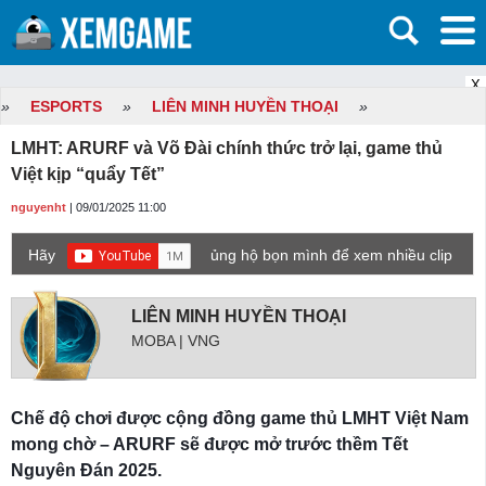
X
»
ESPORTS
»
LIÊN MINH HUYỀN THOẠI
»
LMHT: ARURF và Võ Đài chính thức trở lại, game thủ
Việt kịp “quẩy Tết”
nguyenht
| 09/01/2025 11:00
Hãy
ủng hộ bọn mình để xem nhiều clip
game mới hơn nhé!
LIÊN MINH HUYỀN THOẠI
MOBA | VNG
Chế độ chơi được cộng đồng game thủ LMHT Việt Nam
mong chờ – ARURF sẽ được mở trước thềm Tết
Nguyên Đán 2025.