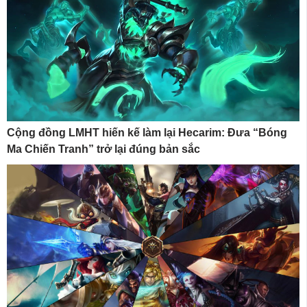
Cộng đồng LMHT hiến kế làm lại Hecarim: Đưa “Bóng
Ma Chiến Tranh” trở lại đúng bản sắc