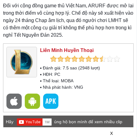
Đối với cộng đồng game thủ Việt Nam, ARURF được mở lại
trong thời điểm vô cùng hợp lý. Chế độ này sẽ xuất hiện vào
ngày 24 tháng Chạp âm lịch, qua đó người chơi LMHT sẽ
có thêm một công cụ giải trí không thể phù hợp hơn trong kì
nghỉ Tết Nguyên Đán 2025.
Liên Minh Huyền Thoại
▪ Đánh giá:
7.5
sao (
2948
lượt)
▪ HĐH:
PC
▪ Thể loại:
MOBA
▪ Nhà phát hành: VNG
Hãy
ủng hộ bọn mình để xem nhiều clip
game mới hơn nhé!
X