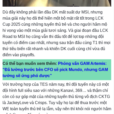
Dù đây không phải lần đầu DK mất suất dự MSI, nhưng
mùa giải này họ đã thể hiện một bộ mặt rất tốt trong LCK
Cup 2025 cùng những tuyển thủ trẻ và cho người hâm mộ
hi vọng vào một mùa giải tươi sáng. Và giai đoạn đầu LCK
Road to MSI họ cũng vẫn thi đấu tốt để lọt top những đội
tuyển có điểm cao nhất, nhưng sau trận đấu cùng T1 thì mọi
thứ tiêu biến rất nhanh và khiến DK cuối cùng chỉ vừa đủ
điểm vào playoffs.
Có thể bạn muốn xem thêm:
Phỏng vấn GAM Artemis:
“Đã lường trước bên CFO sẽ pick Mundo, nhưng GAM
tưởng sẽ ứng phó được”
Với trường hợp của TES năm nay, thì đội tuyển này có một
đội hình full siêu sao với những Kanavi, 369… và thậm chí
còn có sự góp mặt của những tuyển thủ từng vô địch CKTG
là JackeyLove và Crisps. Tuy vậy họ lại để thua trước một
WE toàn tuyển thủ trẻ lạ lẫm, vậy nên thì khỏi nói người hâm