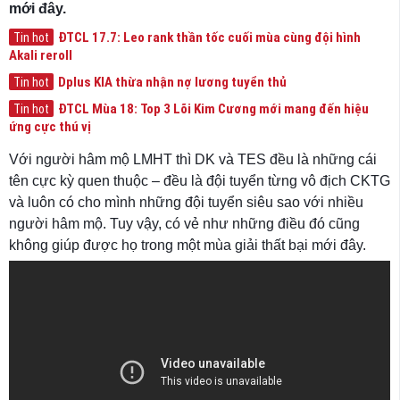
mới đây.
ĐTCL 17.7: Leo rank thần tốc cuối mùa cùng đội hình
Tin hot
Akali reroll
Dplus KIA thừa nhận nợ lương tuyển thủ
Tin hot
ĐTCL Mùa 18: Top 3 Lõi Kim Cương mới mang đến hiệu
Tin hot
ứng cực thú vị
Với người hâm mộ LMHT thì DK và TES đều là những cái
tên cực kỳ quen thuộc – đều là đội tuyển từng vô địch CKTG
và luôn có cho mình những đội tuyển siêu sao với nhiều
người hâm mộ. Tuy vậy, có vẻ như những điều đó cũng
không giúp được họ trong một mùa giải thất bại mới đây.