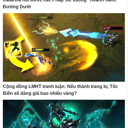
Đường Dưới
Cộng đồng LMHT tranh luận: Nếu thành trang bị, Tốc
Biến sẽ đáng giá bao nhiêu vàng?