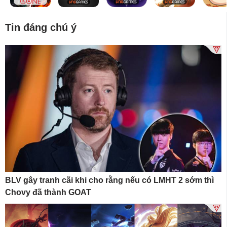
Tin đáng chú ý
BLV gây tranh cãi khi cho rằng nếu có LMHT 2 sớm thì
Chovy đã thành GOAT