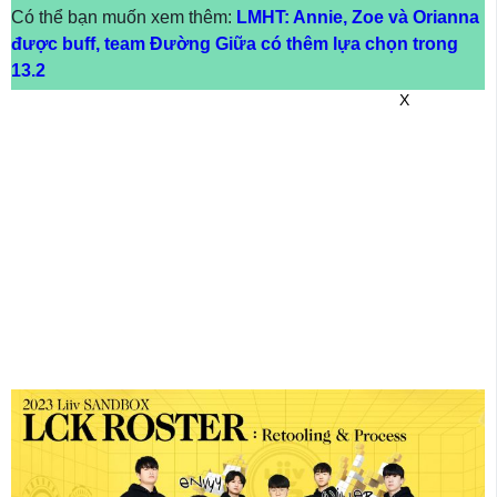
Có thể bạn muốn xem thêm:
LMHT: Annie, Zoe và Orianna
được buff, team Đường Giữa có thêm lựa chọn trong
13.2
X