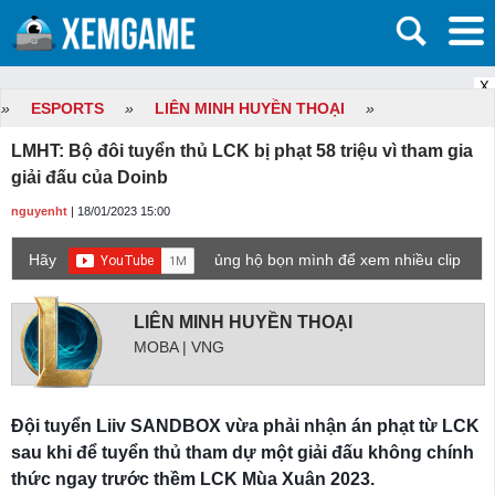
X
»
ESPORTS
»
LIÊN MINH HUYỀN THOẠI
»
LMHT: Bộ đôi tuyển thủ LCK bị phạt 58 triệu vì tham gia
giải đấu của Doinb
nguyenht
| 18/01/2023 15:00
Hãy
ủng hộ bọn mình để xem nhiều clip
game mới hơn nhé!
LIÊN MINH HUYỀN THOẠI
MOBA | VNG
Đội tuyển Liiv SANDBOX vừa phải nhận án phạt từ LCK
sau khi để tuyển thủ tham dự một giải đấu không chính
thức ngay trước thềm LCK Mùa Xuân 2023.