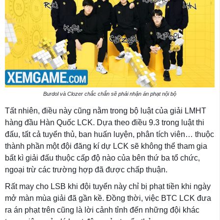
Burdol và Clozer chắc chắn sẽ phải nhận án phạt nội bộ
Tất nhiên, điều này cũng nằm trong bộ luật của giải LMHT
hàng đầu Hàn Quốc LCK. Dựa theo điều 9.3 trong luật thi
đấu, tất cả tuyển thủ, ban huấn luyện, phân tích viên… thuộc
thành phần một đội đăng kí dự LCK sẽ không thể tham gia
bất kì giải đấu thuộc cấp độ nào của bên thứ ba tổ chức,
ngoại trừ các trường hợp đã được chấp thuận.
Rất may cho LSB khi đội tuyển này chỉ bị phạt tiền khi ngày
mở màn mùa giải đã gần kề. Đồng thời, việc BTC LCK đưa
ra án phạt trên cũng là lời cảnh tỉnh đến những đội khác