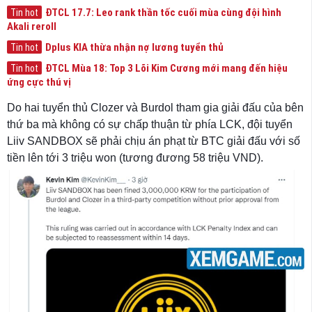
ĐTCL 17.7: Leo rank thần tốc cuối mùa cùng đội hình
Tin hot
Akali reroll
Dplus KIA thừa nhận nợ lương tuyển thủ
Tin hot
ĐTCL Mùa 18: Top 3 Lõi Kim Cương mới mang đến hiệu
Tin hot
ứng cực thú vị
Do hai tuyển thủ Clozer và Burdol tham gia giải đấu của bên
thứ ba mà không có sự chấp thuận từ phía LCK, đội tuyển
Liiv SANDBOX sẽ phải chịu án phạt từ BTC giải đấu với số
tiền lên tới 3 triệu won (tương đương 58 triệu VND).