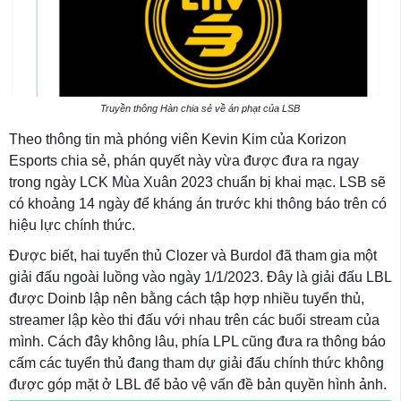
Truyền thông Hàn chia sẻ về án phạt của LSB
Theo thông tin mà phóng viên Kevin Kim của Korizon
Esports chia sẻ, phán quyết này vừa được đưa ra ngay
trong ngày LCK Mùa Xuân 2023 chuẩn bị khai mạc. LSB sẽ
có khoảng 14 ngày để kháng án trước khi thông báo trên có
hiệu lực chính thức.
Được biết, hai tuyển thủ Clozer và Burdol đã tham gia một
giải đấu ngoài luồng vào ngày 1/1/2023. Đây là giải đấu LBL
được Doinb lập nên bằng cách tập hợp nhiều tuyển thủ,
streamer lập kèo thi đấu với nhau trên các buổi stream của
mình. Cách đây không lâu, phía LPL cũng đưa ra thông báo
cấm các tuyển thủ đang tham dự giải đấu chính thức không
được góp mặt ở LBL để bảo vệ vấn đề bản quyền hình ảnh.