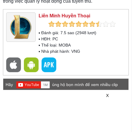
trong việc quản lý hoạt động của tuyển thủ.
Liên Minh Huyền Thoại
▪ Đánh giá:
7.5
sao (
2948
lượt)
▪ HĐH:
PC
▪ Thể loại:
MOBA
▪ Nhà phát hành: VNG
Hãy
ủng hộ bọn mình để xem nhiều clip
game mới hơn nhé!
X