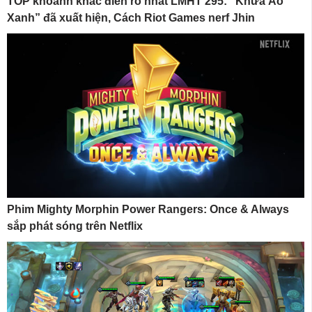
TOP khoảnh khắc điên rồ nhất LMHT 295: “Khứa Áo
Xanh” đã xuất hiện, Cách Riot Games nerf Jhin
Phim Mighty Morphin Power Rangers: Once & Always
sắp phát sóng trên Netflix