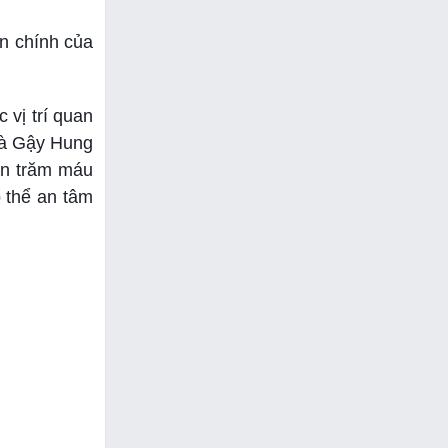
òn chính của
 vị trí quan
và Gậy Hung
ần trăm máu
ó thể an tâm