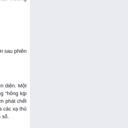
ơi sau phiên
n diện. Một
g “hông kịp
ấm phát chết
a các xạ thủ
 số.