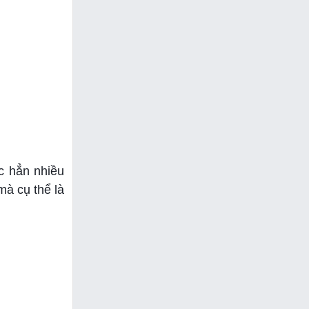
c hẳn nhiều
mà cụ thể là