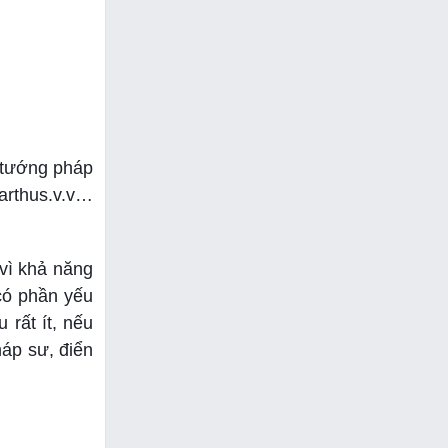
ị tướng pháp
arthus.v.v…
vì khả năng
có phần yếu
rất ít, nếu
áp sư, điển