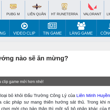
PUBG M
LIÊN QUÂN
HT RUNETERRA
VALORANT
L
ÚNG
VIDEO CLIP
TIN GAME
LÀNG GAME
CÔN
tướng nào sẽ ăn mừng?
u clip game mới hơn nhé!
ị loại bỏ khỏi Đấu Trường Công Lý của
Liên Minh Huyền
a các pháp sư mang thiên hướng sát thủ. Trong khi n
i chơi mới cho bản thân thì một số bộ phận khác của