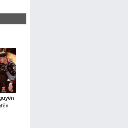
nguyên
 đến