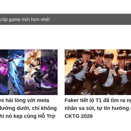
 clip game mới hơn nhé!
s hài lòng với meta
Faker tiết lộ T1 đã tìm ra 
đường dưới, chỉ không
nhân sa sút, tự tin hướng
khi nó kẹp cùng Hỗ Trợ
CKTG 2026