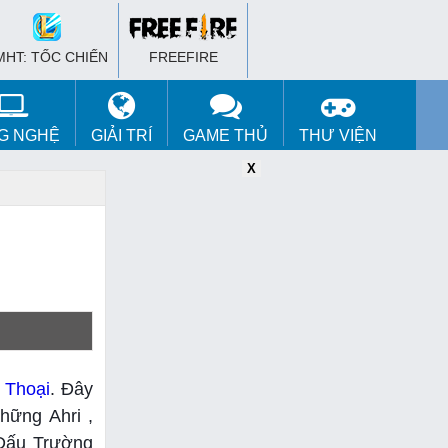
MHT: TỐC CHIẾN
FREEFIRE
G NGHỆ
GIẢI TRÍ
GAME THỦ
THƯ VIỆN
X
X
X
 Thoại
. Đây
hững Ahri ,
 Đấu Trường