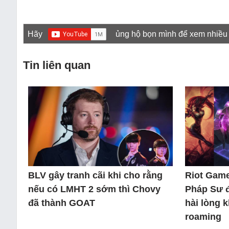
Hãy
ủng hộ bọn mình để xem nhiều
Tin liên quan
BLV gây tranh cãi khi cho rằng
Riot Game
nếu có LMHT 2 sớm thì Chovy
Pháp Sư 
đã thành GOAT
hài lòng 
roaming