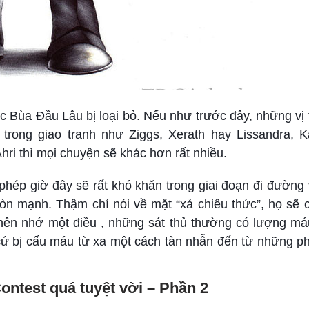
iệc Bùa Đầu Lâu bị loại bỏ. Nếu như trước đây, những v
rong giao tranh như Ziggs, Xerath hay Lissandra, K
hri thì mọi chuyện sẽ khác hơn rất nhiều.
hép giờ đây sẽ rất khó khăn trong giai đoạn đi đường 
òn mạnh. Thậm chí nói về mặt “xả chiêu thức”, họ sẽ 
ên nhớ một điều , những sát thủ thường có lượng máu 
cứ bị cấu máu từ xa một cách tàn nhẫn đến từ những ph
ntest quá tuyệt vời – Phần 2