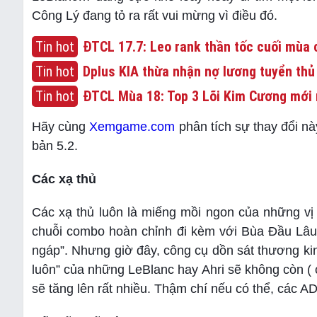
Công Lý đang tỏ ra rất vui mừng vì điều đó.
Tin hot
ĐTCL 17.7: Leo rank thần tốc cuối mùa c
Tin hot
Dplus KIA thừa nhận nợ lương tuyển thủ
Tin hot
ĐTCL Mùa 18: Top 3 Lõi Kim Cương mới 
Hãy cùng
Xemgame.com
phân tích sự thay đổi nà
bản 5.2.
Các xạ thủ
Các xạ thủ luôn là miếng mồi ngon của những vị
chuỗi combo hoàn chỉnh đi kèm với Bùa Đầu Lâu,
ngáp”. Nhưng giờ đây, công cụ dồn sát thương kinh
luôn” của những LeBlanc hay Ahri sẽ không còn ( c
sẽ tăng lên rất nhiều. Thậm chí nếu có thể, các 