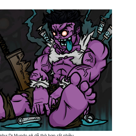
như Dr.Mundo sẽ dễ thở hơn rất nhiều