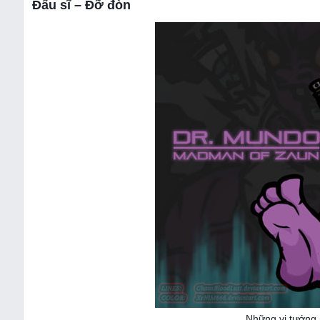
Đấu sĩ – Đỡ đòn
Những vị tướng 