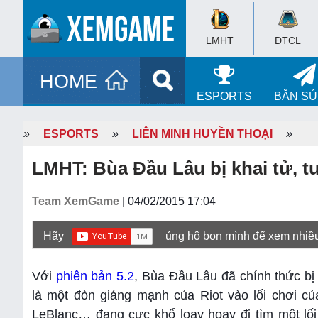
LMHT
ĐTCL
HOME
ESPORTS
BẮN S
»
ESPORTS
»
LIÊN MINH HUYỀN THOẠI
»
LMHT: Bùa Đầu Lâu bị khai tử, 
Team XemGame
| 04/02/2015 17:04
Hãy
ủng hộ bọn mình để xem nhiề
Với
phiên bản 5.2
, Bùa Đầu Lâu đã chính thức b
là một đòn giáng mạnh của Riot vào lối chơi củ
LeBlanc… đang cực khổ loay hoay đi tìm một lố